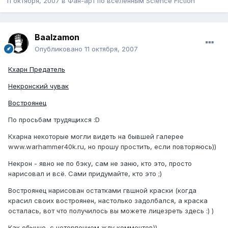
11 октября, 2007
в
Фан-арт по вселенным Science Fiction
Baalzamon
Опубликовано
11 октября, 2007
Кхарн Предатель
Некронский чувак
Востроянец
По просьбам трудящихся :D
Кхарна некоторые могли видеть на бывшей галерее
www.warhammer40k.ru, но прошу простить, если повторяюсь))
Некрон - явно не по бэку, сам не заню, кто это, просто
нарисовал и всё. Сами придумайте, кто это ;)
Востроянец нарисован остатками гвшной краски (когда
красил своих востроянен, настолько задолбался, а краска
осталась, вот что получилось вы можете лицезреть здесь :) )
Как обычно, с нетерпением жду комментов))