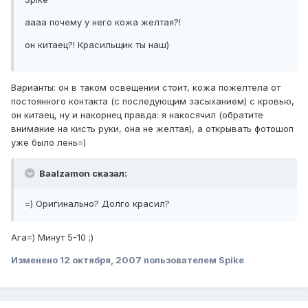
аааа почему у него кожа желтая?!
он китаец?! Красильщик ты наш)
Варианты: он в таком освещении стоит, кожа пожелтела от
постоянного контакта (с последующим засыханием) с кровью,
он китаец, ну и накорнец правда: я накосячил (обратите
внимание на кисть руки, она не желтая), а открывать фотошоп
уже было лень=)
Baalzamon сказал:
=) Оригинально? Долго красил?
Ага=) Минут 5-10 ;)
Изменено
12 октября, 2007
пользователем Spike