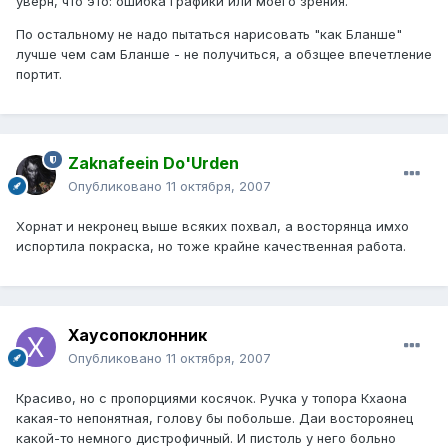
уверн, что это: ошибка графики или моего зрения.
По остальному не надо пытаться нарисовать "как Бланше"
лучше чем сам Бланше - не получиться, а обзщее впечетление
портит.
Zaknafeein Do'Urden
Опубликовано
11 октября, 2007
Хорнат и некронец выше всяких похвал, а восторянца имхо
испортила покраска, но тоже крайне качественная работа.
Хаусопоклонник
Опубликовано
11 октября, 2007
Красиво, но с пропорциями косячок. Ручка у топора Кхаона
какая-то непонятная, голову бы побольше. Даи востороянец
какой-то немного дистрофичный. И пистоль у него больно