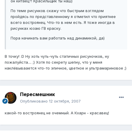
он китаец?! Красильщик ты наш)
По теме рисунков скажу что быстрым взглядом
пройдясь по представленному я отметил что приятнее
всего востроянец. Что-то в нем есть. Я тоже иногда в
рисунках юзаю ГВ краску.
Пора начинать вам работать над динамикой, да)
В точку! :D Ну хоть чуть-чуть статичных рисуночков, ну
пожалуйста.... ;) Хотя по секрету шепну, что у меня
наклёвываается что-то эпичное, цветное и ультрамариновое ;)
Пересмешник
Опубликовано
12 октября, 2007
какой-то востроянец не очемный. А Кхарн - красавец!