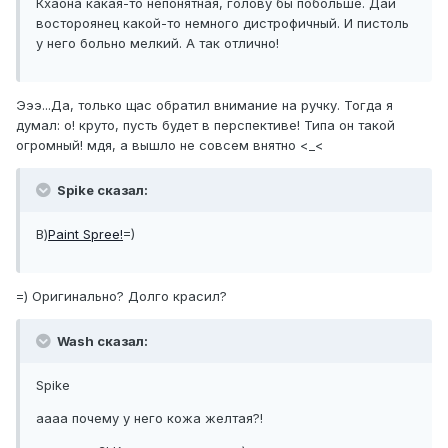
Кхаона какая-то непонятная, голову бы побольше. Даи
востороянец какой-то немного дистрофичный. И пистоль
у него больно мелкий. А так отлично!
Эээ...Да, только щас обратил внимание на ручку. Тогда я
думал: о! круто, пусть будет в перспективе! Типа он такой
огромный! мдя, а вышло не совсем внятно <_<
Spike сказал:
В)
Paint Spree!
=)
=) Оригинально? Долго красил?
Wash сказал:
Spike
аааа почему у него кожа желтая?!