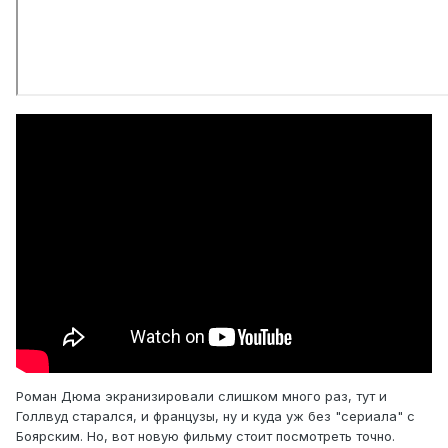
Роман Дюма экранизировали слишком много раз, тут и
Голлвуд старался, и французы, ну и куда уж без "сериала" с
Боярским. Но, вот новую фильму стоит посмотреть точно.