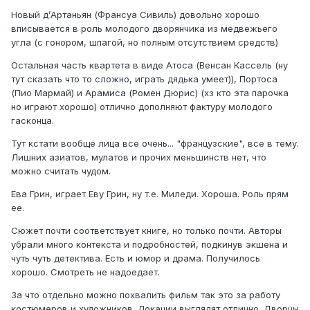
Новый д’Артаньян (Франсуа Сивиль) довольно хорошо
вписывается в роль молодого дворянчика из медвежьего
угла (с гонором, шпагой, но полным отсутствием средств)
Остальная часть квартета в виде Атосa (Венсан Кассель (ну
тут сказать что то сложно, играть дядька умеет)), Портоса
(Пио Мармай) и Арамиса (Ромен Дюрис) (хз кто эта парочка
но играют хорошо) отлично дополняют фактуру молодого
гасконца.
Тут кстати вообще лица все очень... "французские", все в тему.
Лишних азиатов, мулатов и прочих меньшинств нет, что
можно считать чудом.
Ева Грин, играет Еву Грин, ну т.е. Миледи. Хороша. Роль прям
ее.
Сюжет почти соответствует книге, но только почти. Авторы
убрали много контекста и подробностей, подкинув экшена и
чуть чуть детектива. Есть и юмор и драма. Получилось
хорошо. Смотреть не надоедает.
За что отдельно можно похвалить фильм так это за работу
костюмеров и художников. Локации выглядят отлично. Дворцы