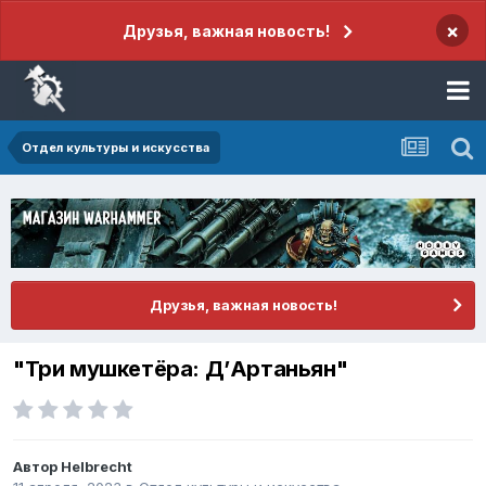
×
Друзья, важная новость!
Отдел культуры и искусства
Друзья, важная новость!
"Три мушкетёра: Д’Артаньян"
Автор
Helbreсht