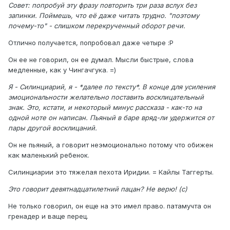
Совет: попробуй эту фразу повторить три раза вслух без
запинки. Поймешь, что её даже читать трудно. "поэтому
почему-то" - слишком перекрученный оборот речи.
Отлично получается, попробовал даже четыре :P
Он ее не говорил, он ее думал. Мысли быстрые, слова
медленные, как у Чингачгука. =)
Я - Силинциарий, я - *далее по тексту*. В конце для усиления
эмоциональности желательно поставить восклицательный
знак. Это, кстати, и некоторый минус рассказа - как-то на
одной ноте он написан. Пьяный в баре вряд-ли удержится от
пары другой восклицаний.
Он не пьяный, а говорит неэмоционально потому что обижен
как маленький ребенок.
Силинциарии это тяжелая пехота Иридии. = Кайлы Таггерты.
Это говорит девятнадцатилетний пацан? Не верю! (с)
Не только говорил, он еще на это имел право. патамучта он
гренадер и ваще перец.