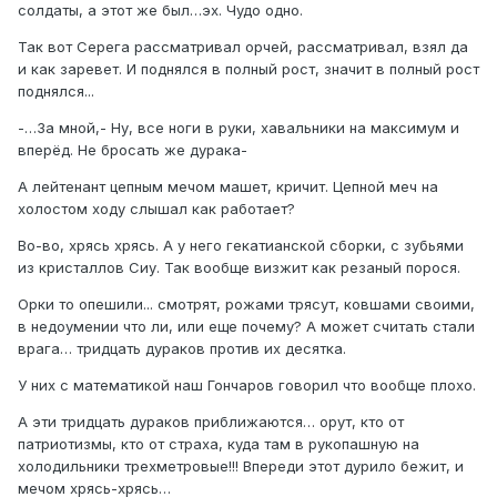
солдаты, а этот же был…эх. Чудо одно.
Так вот Серега рассматривал орчей, рассматривал, взял да
и как заревет. И поднялся в полный рост, значит в полный рост
поднялся...
-…За мной,- Ну, все ноги в руки, хавальники на максимум и
вперёд. Не бросать же дурака-
А лейтенант цепным мечом машет, кричит. Цепной меч на
холостом ходу слышал как работает?
Во-во, хрясь хрясь. А у него гекатианской сборки, с зубьями
из кристаллов Сиу. Так вообще визжит как резаный порося.
Орки то опешили... смотрят, рожами трясут, ковшами своими,
в недоумении что ли, или еще почему? А может считать стали
врага… тридцать дураков против их десятка.
У них с математикой наш Гончаров говорил что вообще плохо.
А эти тридцать дураков приближаются… орут, кто от
патриотизмы, кто от страха, куда там в рукопашную на
холодильники трехметровые!!! Впереди этот дурило бежит, и
мечом хрясь-хрясь…