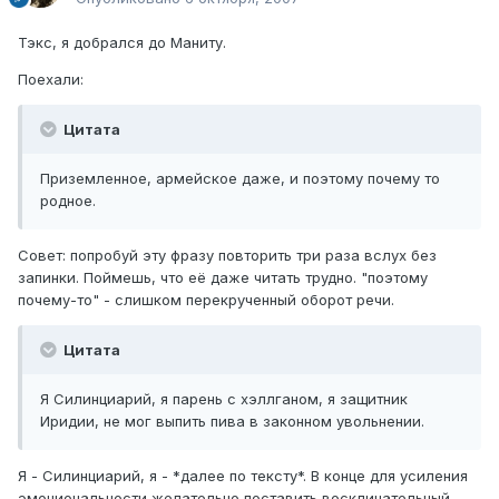
Тэкс, я добрался до Маниту.
Поехали:
Цитата
Приземленное, армейское даже, и поэтому почему то
родное.
Совет: попробуй эту фразу повторить три раза вслух без
запинки. Поймешь, что её даже читать трудно. "поэтому
почему-то" - слишком перекрученный оборот речи.
Цитата
Я Силинциарий, я парень с хэллганом, я защитник
Иридии, не мог выпить пива в законном увольнении.
Я - Силинциарий, я - *далее по тексту*. В конце для усиления
эмоциональности желательно поставить восклицательный