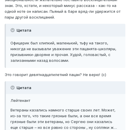
знак. Это, кстати, и некоторый минус рассказа - как-то на
одной ноте он написан. Пьяный в баре вряд-ли удержится от
пары другой восклицаний.
Цитата
Офицерик был хлипкий, маленький, тьфу на такого,
никогда не вызывали уважение эти пацанята-школяры,
призывники-дворяне и прочая. Худой, головастый, с
зализанными назад волосами.
Это говорит девятнадцатилетний пацан? Не верю! (с)
Цитата
Лейтенант
Ветераны казались намного старше своих лет. Может,
из-за того, что такие грязные были, а они все время
грязные были эти ветераны, но Сергею они казались
еще старше – но все равно со стороны , ну сопляки ж…