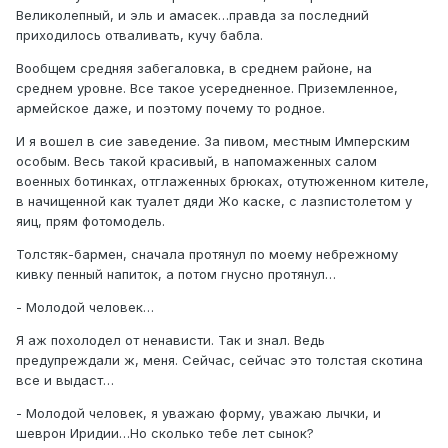
Великолепный, и эль и амасек…правда за последний
приходилось отваливать, кучу бабла.
Вообщем средняя забегаловка, в среднем районе, на
среднем уровне. Все такое усередненное. Приземленное,
армейское даже, и поэтому почему то родное.
И я вошел в сие заведение. За пивом, местным Имперским
особым. Весь такой красивый, в напомаженных салом
военных ботинках, отглаженных брюках, отутюженном кителе,
в начищенной как туалет дяди Жо каске, с лазпистолетом у
яиц, прям фотомодель.
Толстяк-бармен, сначала протянул по моему небрежному
кивку пенный напиток, а потом гнусно протянул…
- Молодой человек…
Я аж похолодел от ненависти. Так и знал. Ведь
предупреждали ж, меня. Сейчас, сейчас это толстая скотина
все и выдаст…
- Молодой человек, я уважаю форму, уважаю лычки, и
шеврон Иридии…Но сколько тебе лет сынок?