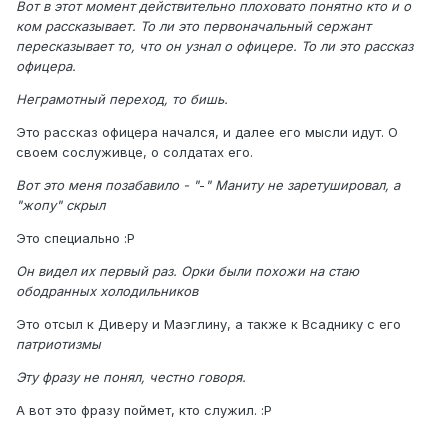
Вот в этот момент действительно плоховато понятно кто и о
ком рассказывает. То ли это первоначальный сержант
пересказывает то, что он узнал о офицере. То ли это рассказ
офицера.
Неграмотный переход, то бишь.
Это рассказ офицера начался, и далее его мысли идут. О
своем сослуживце, о солдатах его.
Вот это меня позабавило - "
-
" Маниту не заретушировал, а
"жопу" скрыл
Это специально :P
Он видел их первый раз. Орки были похожи на стаю
ободранных холодильников
Это отсыл к Диверу и Маэглину, а также к Всаднику с его
патриотизмы
Эту фразу не понял, честно говоря.
А вот это фразу поймет, кто служил. :P