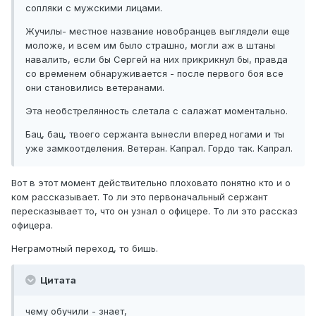
сопляки с мужскими лицами.
Жучилы- местное название новобранцев выглядели еще
моложе, и всем им было страшно, могли аж в штаны
навалить, если бы Сергей на них прикрикнул бы, правда
со временем обнаруживается - после первого боя все
они становились ветеранами.
Эта необстрелянность слетала с салажат моментально.
Бац, бац, твоего сержанта вынесли вперед ногами и ты
уже замкоотделения. Ветеран. Капрал. Гордо так. Капрал.
Вот в этот момент действительно плоховато понятно кто и о
ком рассказывает. То ли это первоначальный сержант
пересказывает то, что он узнал о офицере. То ли это рассказ
офицера.
Неграмотный переход, то бишь.
Цитата
чему обучили - знает,