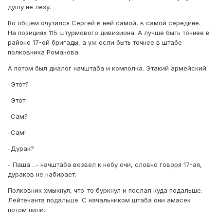
душу не лезу.
Во общем очутился Сергей в ней самой, в самой середине.
На позициях 115 штурмового дивизиона. А лучше быть точнее в
районе 17-ой бригады, а уж если быть точнее в штабе
полковника Романова.
А потом был диалог начштаба и комполка. Этакий армейский.
-Этот?
-Этот.
-Сам?
-Сам!
-Дурак?
- Паша…- начштаба возвел к небу очи, словно говоря 17-ая,
дураков не набирает.
Полковник хмыкнул, что-то буркнул и послал куда подальше.
Лейтенанта подальше. С начальником штаба они амасек
потом пили.