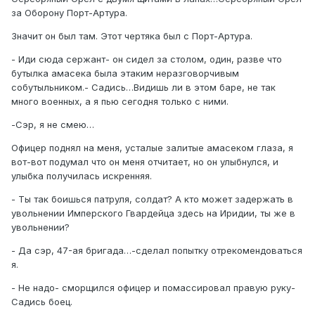
за Оборону Порт-Артура.
Значит он был там. Этот чертяка был с Порт-Артура.
- Иди сюда сержант- он сидел за столом, один, разве что
бутылка амасека была этаким неразговорчивым
собутыльником.- Садись…Видишь ли в этом баре, не так
много военных, а я пью сегодня только с ними.
-Сэр, я не смею…
Офицер поднял на меня, усталые залитые амасеком глаза, я
вот-вот подумал что он меня отчитает, но он улыбнулся, и
улыбка получилась искренняя.
- Ты так боишься патруля, солдат? А кто может задержать в
увольнении Имперского Гвардейца здесь на Иридии, ты же в
увольнении?
- Да сэр, 47-ая бригада…-сделал попытку отрекомендоваться
я.
- Не надо- сморщился офицер и помассировал правую руку-
Садись боец.