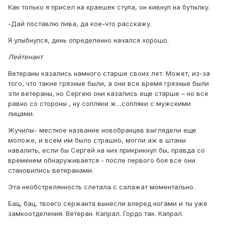
Как только я присел на краешек стула, он кивнул на бутылку.
-Дай поставлю пива, да кое-что расскажу.
Я улыбнулся, день определенно начался хорошо.
Лейтенант
Ветераны казались намного старше своих лет. Может, из-за
того, что такие грязные были, а они все время грязные были
эти ветераны, но Сергею они казались еще старше – но все
равно со стороны , ну сопляки ж…сопляки с мужскими
лицами.
Жучилы- местное название новобранцев выглядели еще
моложе, и всем им было страшно, могли аж в штаны
навалить, если бы Сергей на них прикрикнул бы, правда со
временем обнаруживается - после первого боя все они
становились ветеранами.
Эта необстрелянность слетала с салажат моментально.
Бац, бац, твоего сержанта вынесли вперед ногами и ты уже
замкоотделения. Ветеран. Капрал. Гордо так. Капрал.