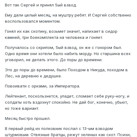
Вот так Сергей и принял 5ый взвод.
Ему дали целый месяц, на муштру ребят. И Сергей собственно
воспользовался моментом.
Гонял их как скотину, возьмет значит, напихает в сидор
камней, три боекомплекта на человека и гоняет.
Получалось со скрипом, 5ый взвод, он же с гонором был.
Одно время они хотели было набить морду. Но старшина всех
уговорил, не делать этого. До поры до времени.
Это до поры до времени, было Походом в Никуда, походом в
Лес, на деревню к дедушке.
Повоивати с орками, за Императора.
Лейтенант, поскользнется, упадет, сломает себе руку-ногу, и
солдаты хоть вздохнут спокойно. Не дай бог, конечно, убьют,
но тоже вариант.
Месяц быстро прошел.
В первый рейд их полковник послал с 13-ым взводом
штурмовым. Отвязные братцы, режут зеленых как скот. Психи,