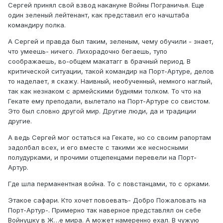
Сергей принял свой взвод накануне Войны Пограничья. Еще
один зеленый лейтенант, как представил его начштаба
командиру полка.
А Сергей и правда был таким, зеленым, чему обучили - знает,
что умеешь- ничего. Лихорадочно бегаешь, тупо
соображаешь, во-общем макатагг в брачный период. В
критической ситуации, такой командир на Порт-Артуре, делов
то наделает, я скажу. Наивный, необученный, немного наглый,
так как незнаком с армейскими буднями толком. То что на
Гекате ему преподали, вылетало на Порт-Артуре со свистом.
Это был словно другой мир. Другие люди, да и традиции
другие.
А ведь Сергей мог остаться на Гекате, но со своим рапортам
задолбал всех, и его вместе с такими же несносными
полудурками, и прочими отщепенцами перевели на Порт-
Артур.
Где шла перманентная война. То с повстанцами, то с орками.
Этакое сафари. Кто хочет повоевать- Добро Пожаловать на
Порт-Артур-. Примерно так наверное представлял он себе
Войнушку в Ж…е мира. А может намеренно ехал. В чужую