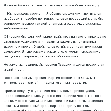
Я что-то буркнул в ответ и отмахнувшись побрел к выходу.
- Эй, гренадер, сержант- Я обернулся, хмыкнул…попытался
изобразить подобие почтение, человек позвавший меня, был
офицером, вернее так лейтенантом, а еще лучше сказать…
лейтенантиком.
Офицерик был хлипкий, маленький, тьфу на такого, никогда не
вызывали уважение эти пацанята-школяры, призывники-
дворяне и прочая. Худой, головастый, с зализанными назад
волосами. Я тупо рассматривал его, отмечая неизвестную
расцветку шевронов, зеленоватый камуфляж.
Не заметив нашивок Имперской Гвардии, я хотел повернутся
и выйти вон.
Все знают как Имперская Гвардия относится к СПО, мы
считаем себя элитой, и ходим гоголями перед ними.
Правда секунду спустя, моя ладонь сама прикоснулась к
каске, непроизвольно, у него была нашивка черно-желтого
цвета. У этого чудовища в мешковатом кителе, была звезда
Гекаты, и серебряный орел. Варп раздери, у него был
Серебряный Орел с двумя щитами в лапах…Серебряный Орел