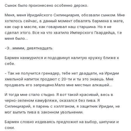
Сынок было произнесено особенно дерзко.
Меня, меня Иридийского Силинциария, обозвали сынком. Мне
хотелось сейчас, в данный момент обвалять бармена в мате,
как сыр в масле, как говаривал наш старшина. Но я не
сделал этого. Все на что хватило Имперского Гвардейца, т.е
меня было…
-Э…мммм, девятнадцать.
Бармен нахмурился и пододвинул налитую кружку ближе к
себе.
- Так не получится гренадер, тебе нет двадцати, на Иридии
хмельной напиток продают с 20-ти и ты это знаешь. Мне
продавать его запрещено.Мало мне местных алкашей…
И тогда мне стало стыдно. Я вот такой красивый, весь в
черно-зеленом камуфляже, оказался без пива. Я
Силинциарий, я парень с хэллганом, я защитник Иридии, не
мог выпить пива в законном увольнении.
Бармен словно издеваясь предложил на выбор, шипучки и
соки.