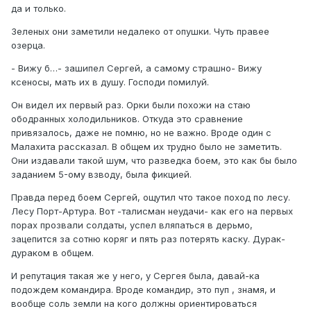
да и только.
Зеленых они заметили недалеко от опушки. Чуть правее
озерца.
- Вижу б…- зашипел Сергей, а самому страшно- Вижу
ксеносы, мать их в душу. Господи помилуй.
Он видел их первый раз. Орки были похожи на стаю
ободранных холодильников. Откуда это сравнение
привязалось, даже не помню, но не важно. Вроде один с
Малахита рассказал. В общем их трудно было не заметить.
Они издавали такой шум, что разведка боем, это как бы было
заданием 5-ому взводу, была фикцией.
Правда перед боем Сергей, ощутил что такое поход по лесу.
Лесу Порт-Артура. Вот -талисман неудачи- как его на первых
порах прозвали солдаты, успел вляпаться в дерьмо,
зацепится за сотню коряг и пять раз потерять каску. Дурак-
дураком в общем.
И репутация такая же у него, у Сергея была, давай-ка
подождем командира. Вроде командир, это пуп , знамя, и
вообще соль земли на кого должны ориентироваться