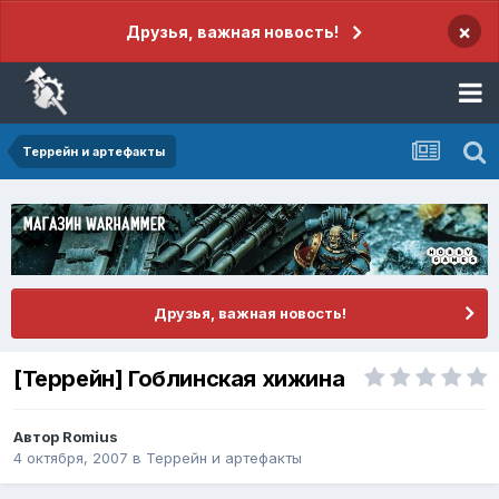
×
Друзья, важная новость!
Террейн и артефакты
Друзья, важная новость!
[Террейн] Гоблинская хижина
Автор
Romius
4 октября, 2007
в
Террейн и артефакты