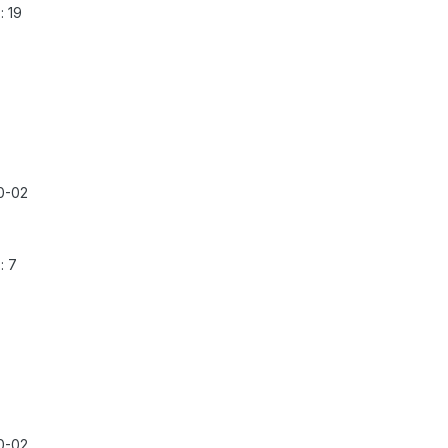
 19
0-02
: 7
0-02