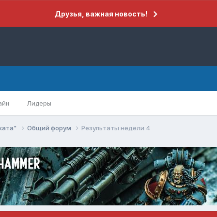
Друзья, важная новость!
айн
Лидеры
еката"
Общий форум
Результаты недели 4