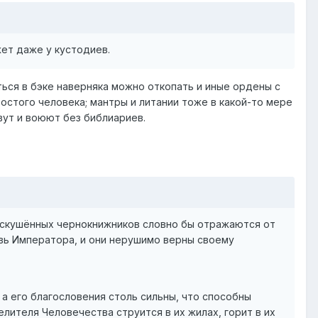
жет даже у кустодиев.
ться в бэке наверняка можно откопать и иные ордены с
стого человека; мантры и литании тоже в какой-то мере
вут и воюют без библиариев.
 искушённых чернокнижников словно бы отражаются от
овь Императора, и они нерушимо верны своему
а его благословения столь сильны, что способны
елителя Человечества струится в их жилах, горит в их