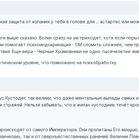
ая защита от копания у тебя в голове для ... астартес или мо
ги выше сказано. Волки сразу на ум приходят, хотя если поры
и помогает психоиндокринация - СМ сломить сложнее, чем про
твия. Еще вера - Черные Храмовники не одно тысячелетие жи
етическом уровне, что помножено на психобработку.
тус Кустодес так велики, что даже ментальные выпады самых
 стражей. Нельзя забывать, что в жилах кустодиев течёт кр
роисходят от самого Императора. Они пропитаны Его мощью, 
изических, так и от сверхъестественных ранений. Величие Пов