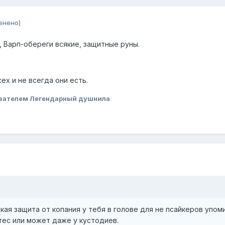
енено)
, Варп-обереги всякие, защитные руны.
ех и не всегда они есть.
вателем Легендарный душнила
кая защита от копания у тебя в голове для не псайкеров упо
ртес или может даже у кустодиев.