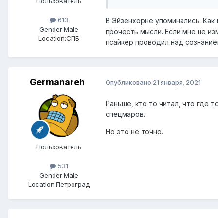
Пользователь
613
В Эйзенхорне упоминались. Как
Gender:
Male
прочесть мысли. Если мне не из
Location:
СПБ
псайкер проводил над сознание
Germanareh
Опубликовано
21 января, 2021
Раньше, кто то читал, что где 
спецмаров.
Но это не точно.
Пользователь
531
Gender:
Male
Location:
Петроград