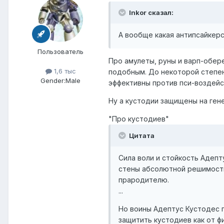
Inkor сказал:
А вообще какая антипсайкерск
Пользователь
Про амулеты, руны и варп-обере
1,6 тыс
подобным. До некоторой степен
Gender:
Male
эффективны против пси-воздейс
Ну а кустодии защищены на ген
"Про кустодиев"
Цитата
Сила воли и стойкость Адеп
стены абсолютной решимости
прародителю.
...
Но воины Адептус Кустодес п
защитить кустодиев как от ф