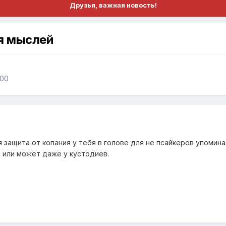
Друзья, важная новость!
я мыслей
000
 защита от копания у тебя в голове для не псайкеров упомин
с или может даже у кустодиев.