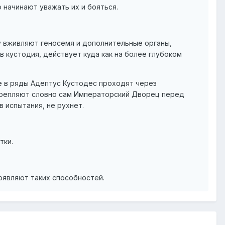
о начинают уважать их и бояться.
у вживляют геносемя и дополнительные органы,
 кустодия, действует куда как на более глубоком
е в ряды Адептус Кустодес проходят через
укрепляют словно сам Императорский Дворец перед
 испытания, не рухнет.
тки.
роявляют таких способностей.