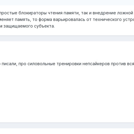
 простые блокираторы чтения памяти, так и внедрение ложно
меняет память, то форма варьировалась от технического устр
м защищаемого субъекта.
то писали, про силовольные тренировки непсайкеров против вс