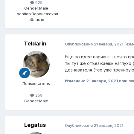
625
Gender:
Male
Location:
Воронежская
область
Teldarin
Опубликовано
21 января, 2021
(изм
Ещё по идее вариант - нечто вр
ты тут же отъезжаешь наглухо 
дознавателя (тех уже тренирую
Изменено
21 января, 2021
пользо
Пользователь
259
Gender:
Male
Legatus
Опубликовано
21 января, 2021