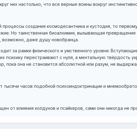
круг них настолько, что все верные воины вокруг инстинктивн
й процессы создания космодесантника и кустодия, то первом
жие. Но таинственная биоалхимия, вызывающая превращение в
, возможно, даже душу новобранца.
одит за рамки физического и умственного уровня. Вступающи
их психику перестраивают с нуля, а ментальную твёрдость 
р, пока она не становится абсолютной или разум, не выдержав
 тысячи часов подобной психоиндоктринации и мнемообрато
щен от влияния колдунов и псайкеров, сами они никогда не п