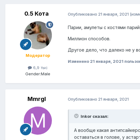
0.5 Кота
Опубликовано
21 января, 2021
(изм
Парии, амулеты с костями парий
Миллион способов.
Другое дело, что далеко не у вс
Модератор
Изменено
21 января, 2021
пользо
6,9 тыс
Gender:
Male
Mmrgl
Опубликовано
21 января, 2021
Inkor сказал:
А вообще какая антипсайкерс
оставаться в голове, у аста