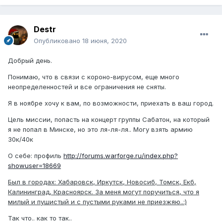
Destr
Опубликовано
18 июня, 2020
Добрый день.
Понимаю, что в связи с короно-вирусом, еще много
неопределенностей и все ограничения не сняты.
Я в ноябре хочу к вам, по возможности, приехать в ваш город.
Цель миссии, попасть на концерт группы Сабатон, на который
я не попал в Минске, но это ля-ля-ля.. Могу взять армию
30к/40к
О себе: профиль
http://forums.warforge.ru/index.php?
showuser=18669
Был в городах: Хабаровск, Иркутск, Новосиб, Томск, Екб,
Калининград, Красноярск. За меня могут поручиться, что я
милый и пушистый и с пустыми руками не приезжяю..:)
Так что.. как то так..