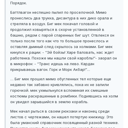
Порядок.
Баттлвагон неспешно пылил по проселочной. Мимо
пронеслись два трукка, дисантура в них дико орала и
стреляла в воздух. Биг мек покачал головой и
продолжил ковыряться в скорче установленной в
башню, рядом с парой спаренных биг шут. Отвлекся он
только после того как что то большое пронеслось и
оставляя дымный след скрылось за холмами. Биг мек
кинулся к рации: - “Эй бойзы! Харе баловать, нас ждет
работенка. Похоже мы нашли свой каробль!”- заорал он
в микрофон: - “Транс идешь на лево. Кардан
прикрываешь вагон. Горк и Морк Акбар!”…
… Биг мек прошел мимо обугленных тел которые еще
недавно так забавно кривлялись, пока их не залили
горючкой. мек ухмыльнулся вспоминая их смешные
костюмы раскрашенные в ромбики. Поднявшись на холм
он увидел зарывшийся в землю корабль.
Мек начал рыться в своем рюкзаки и наконец среди
листов с чертежами, он нашел потертую книжицу. Это
была уманский справочник посвященный разной технике.