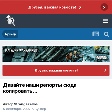
×
Друзья, важная новость!
Бункер
Друзья, важная новость!
Давайте наши репорты сюда
копировать...
Автор
StrangeXellos
5 сентября, 2007
в
Бункер