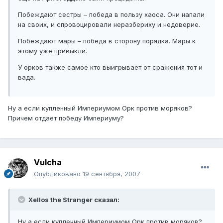
Побеждают сестры – победа в пользу хаоса. Они напали
на своих, и спровоцировали неразбериху и недоверие.
Побеждают мары – победа в сторону порядка. Мары к
этому уже привыкли.
У орков также самое кто выигрывает от сражения тот и
вада.
Ну а если купленный Империумом Орк против моряков?
Причем отдает победу Империуму?
Vulcha
Опубликовано
19 сентября, 2007
Xellos the Stranger сказал:
Ну а если купленный Империумом Орк против моряков?