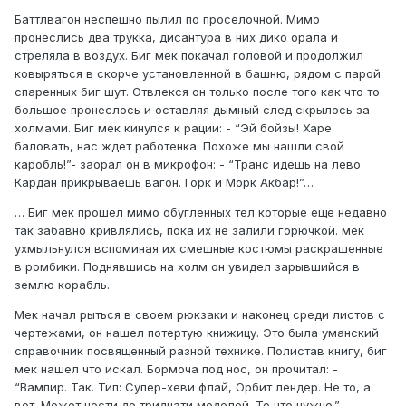
Баттлвагон неспешно пылил по проселочной. Мимо
пронеслись два трукка, дисантура в них дико орала и
стреляла в воздух. Биг мек покачал головой и продолжил
ковыряться в скорче установленной в башню, рядом с парой
спаренных биг шут. Отвлекся он только после того как что то
большое пронеслось и оставляя дымный след скрылось за
холмами. Биг мек кинулся к рации: - “Эй бойзы! Харе
баловать, нас ждет работенка. Похоже мы нашли свой
каробль!”- заорал он в микрофон: - “Транс идешь на лево.
Кардан прикрываешь вагон. Горк и Морк Акбар!”…
… Биг мек прошел мимо обугленных тел которые еще недавно
так забавно кривлялись, пока их не залили горючкой. мек
ухмыльнулся вспоминая их смешные костюмы раскрашенные
в ромбики. Поднявшись на холм он увидел зарывшийся в
землю корабль.
Мек начал рыться в своем рюкзаки и наконец среди листов с
чертежами, он нашел потертую книжицу. Это была уманский
справочник посвященный разной технике. Полистав книгу, биг
мек нашел что искал. Бормоча под нос, он прочитал: -
“Вампир. Так. Тип: Супер-хеви флай, Орбит лендер. Не то, а
вот. Может нести до тридцати моделей. То что нужно.”