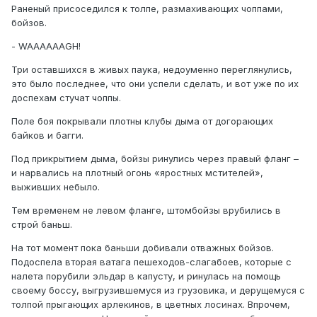
Раненый присоседился к толпе, размахивающих чоппами,
бойзов.
- WAAAAAAGH!
Три оставшихся в живых паука, недоуменно переглянулись,
это было последнее, что они успели сделать, и вот уже по их
доспехам стучат чоппы.
Поле боя покрывали плотны клубы дыма от догорающих
байков и багги.
Под прикрытием дыма, бойзы ринулись через правый фланг –
и нарвались на плотный огонь «яростных мстителей»,
выживших небыло.
Тем временем не левом фланге, штомбойзы врубились в
строй баньш.
На тот момент пока баньши добивали отважных бойзов.
Подоспела вторая ватага пешеходов-слагабоев, которые с
налета порубили эльдар в капусту, и ринулась на помощь
своему боссу, выгрузившемуся из грузовика, и дерущемуся с
толпой прыгающих арлекинов, в цветных лосинах. Впрочем,