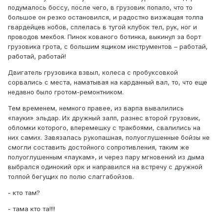
подумалось боссу, после чего, в грузовик попало, что то
большое он резко остановился, и радостно визжащая толпа
гвардейцев нобов, сплелась в тугой клубок тел, рук, ног и
проводов мекбоя. Пинок кованого ботинка, выкинул за борт
грузовика грота, с большим ящиком инструментов – работай,
работай, работай!
Двигатель грузовика взвыл, колеса с пробуксовкой
сорвались с места, наматывая на карданный вал, то, что еще
недавно было гротом-ремонтником.
Тем временем, немного правее, из варпа вывалились
«пауки» эльдар. Их дружный залп, разнес второй грузовик,
обломки которого, вперемешку с тракбоями, свалились на
них самих. Завязалась рукопашная, полуоглушенные бойзы не
смогли составить достойного сопротивления, таким же
полуоглушенным «паукам», и через пару мгновений из дыма
выбрался одинокий орк и направился на встречу с дружной
толпой бегущих по полю слаггабойзов.
- кто там?
- тама кто та!!!!