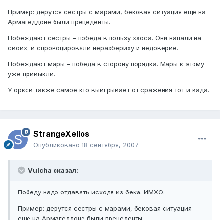
Пример: дерутся сестры с марами, бековая ситуация еще на
Армагеддоне были прецеденты.
Побеждают сестры – победа в пользу хаоса. Они напали на
своих, и спровоцировали неразбериху и недоверие.
Побеждают мары – победа в сторону порядка. Мары к этому
уже привыкли.
У орков также самое кто выигрывает от сражения тот и вада.
StrangeXellos
Опубликовано
18 сентября, 2007
Vulcha сказал:
Победу надо отдавать исходя из бека. ИМХО.
Пример: дерутся сестры с марами, бековая ситуация
еще на Армагеддоне были прецеденты.