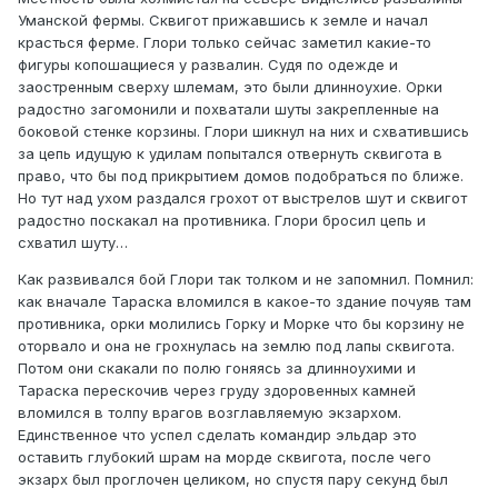
Уманской фермы. Сквигот прижавшись к земле и начал
красться ферме. Глори только сейчас заметил какие-то
фигуры копошащиеся у развалин. Судя по одежде и
заостренным сверху шлемам, это были длинноухие. Орки
радостно загомонили и похватали шуты закрепленные на
боковой стенке корзины. Глори шикнул на них и схватившись
за цепь идущую к удилам попытался отвернуть сквигота в
право, что бы под прикрытием домов подобраться по ближе.
Но тут над ухом раздался грохот от выстрелов шут и сквигот
радостно поскакал на противника. Глори бросил цепь и
схватил шуту…
Как развивался бой Глори так толком и не запомнил. Помнил:
как вначале Тараска вломился в какое-то здание почуяв там
противника, орки молились Горку и Морке что бы корзину не
оторвало и она не грохнулась на землю под лапы сквигота.
Потом они скакали по полю гоняясь за длинноухими и
Тараска перескочив через груду здоровенных камней
вломился в толпу врагов возглавляемую экзархом.
Единственное что успел сделать командир эльдар это
оставить глубокий шрам на морде сквигота, после чего
экзарх был проглочен целиком, но спустя пару секунд был