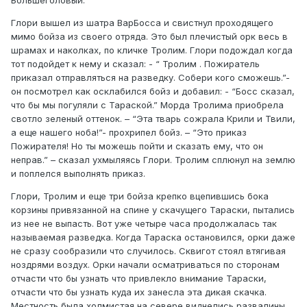
Глори вышел из шатра ВарБосса и свистнул проходящего
мимо бойза из своего отряда. Это был плечистый орк весь в
шрамах и наколках, по кличке Тролим. Глори подождал когда
тот подойдет к нему и сказал: - “ Тролим . Пожиратель
приказал отправляться на разведку. Собери кого сможешь.”-
он посмотрел как осклабился бойз и добавил: - “Босс сказал,
что бы мы погуляли с Тараской.” Морда Тролима приобрела
свотло зеленый оттенок. – “Эта тварь сожрала Крили и Твили,
а еще нашего ноба!”- прохрипел бойз. – “Это приказ
Пожирателя! Но ты можешь пойти и сказать ему, что он
неправ.” – сказал ухмыляясь Глори. Тролим сплюнул на землю
и поплелся выполнять приказ.
Глори, Тролим и еще три бойза крепко вцепившись бока
корзины привязанной на спине у скачущего Тараски, пытались
из нее не выпасть. Вот уже четыре часа продолжалась так
называемая разведка. Когда Тараска остановился, орки даже
не сразу сообразили что случилось. Сквигот стоял втягивая
ноздрями воздух. Орки начали осматриваться по сторонам
отчасти что бы узнать что привлекло внимание Тараски,
отчасти что бы узнать куда их занесла эта дикая скачка.
Местность была холмистая на севере виднелись развалины