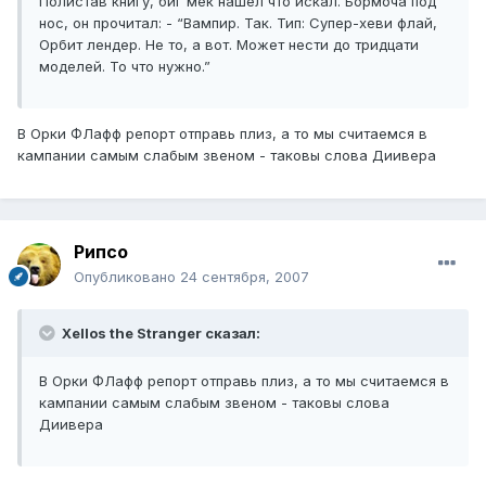
Полистав книгу, биг мек нашел что искал. Бормоча под
нос, он прочитал: - “Вампир. Так. Тип: Супер-хеви флай,
Орбит лендер. Не то, а вот. Может нести до тридцати
моделей. То что нужно.”
В Орки ФЛафф репорт отправь плиз, а то мы считаемся в
кампании самым слабым звеном - таковы слова Диивера
Рипсо
Опубликовано
24 сентября, 2007
Xellos the Stranger сказал:
В Орки ФЛафф репорт отправь плиз, а то мы считаемся в
кампании самым слабым звеном - таковы слова
Диивера