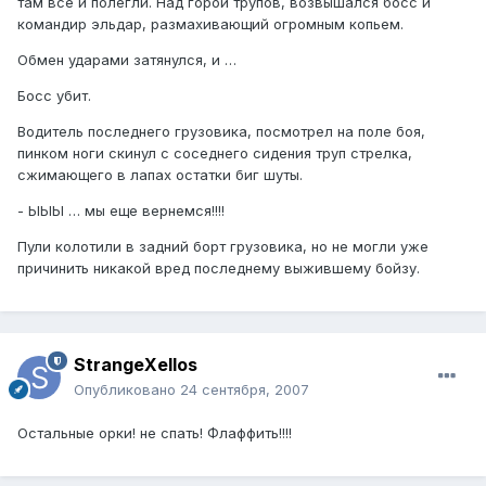
там все и полегли. Над горой трупов, возвышался босс и
командир эльдар, размахивающий огромным копьем.
Обмен ударами затянулся, и …
Босс убит.
Водитель последнего грузовика, посмотрел на поле боя,
пинком ноги скинул с соседнего сидения труп стрелка,
сжимающего в лапах остатки биг шуты.
- ЫЫЫ … мы еще вернемся!!!!
Пули колотили в задний борт грузовика, но не могли уже
причинить никакой вред последнему выжившему бойзу.
StrangeXellos
Опубликовано
24 сентября, 2007
Остальные орки! не спать! Флаффить!!!!