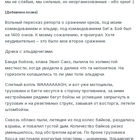
мы не слабые, мы сильные, но неорганизованные - ибо орки! :)
[Добавлено позже]
Вольный пересказ репорта о сражении орков, под моим
командованием и эльдар, под командованием Set`a. Бой был
на 1400 очков. К моему сожалению, я проиграл. Хотя
неудивительно – это было мое второе сражение.
Драка с эльдарчегами.
Банда бойзов, клана Эвил Санз, пылила по холмистой
местности, когда увидели в далике что та непонятное. На
горизонте копашились то ли уми толи эльдарчи.
Слитный вопль WAAAAAAAGH, и вот уже мотоциклы,
грузовики и багги несутся в сторону противника, за ними
нестройными рядами бегут бойзы не успевшие запрыгнуть в
грузовик и на реактивных струях, завывая от восторга, летели
штомбойзы.
Сквозь облако пыли, летящее из под колес байков, раздались
взрывы, и повалил густой дым. Количество байков резко
уменьшилось, под обстрелом врагов. По броне грузовика
босса застучали изогнутые пластины – шурикены. Эльдарчеги