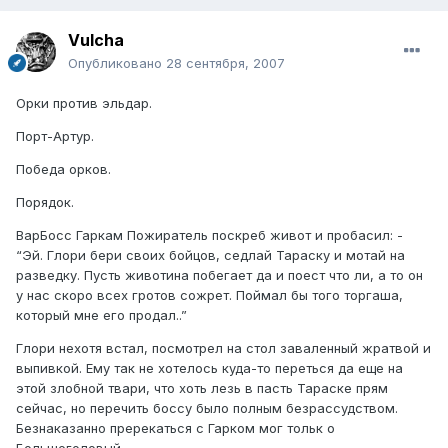
Vulcha
Опубликовано
28 сентября, 2007
Орки против эльдар.
Порт-Артур.
Победа орков.
Порядок.
ВарБосс Гаркам Пожиратель поскреб живот и пробасил: -
“Эй. Глори бери своих бойцов, седлай Тараску и мотай на
разведку. Пусть животина побегает да и поест что ли, а то он
у нас скоро всех гротов сожрет. Поймал бы того торгаша,
который мне его продал..”
Глори нехотя встал, посмотрел на стол заваленный жратвой и
выпивкой. Ему так не хотелось куда-то переться да еще на
этой злобной твари, что хоть лезь в пасть Тараске прям
сейчас, но перечить боссу было полным безрассудством.
Безнаказанно пререкаться с Гарком мог тольк о
Большеголовый.