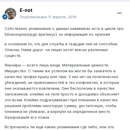
E-not
Опубликовано
11 апреля, 2019
Собственно упоминание о данных наемниках есть в цикле про
Ейзенхорна(ордо еретикус). но информация оч. краткая
в основном то, что для службы в гвардии они не способны.
Опасны, Наем дорог. на лицах носят маски различных
существ.
Янычары — всего лишь вещи. Материальные ценности.
Имущество. С таким же успехом вы могли бы захватить в
качестве трофея пушку или танк. У них нет ни политических
убеждений, ни привязанностей в тех конфликтах, в которые
они оказываются вовлечены. Они бесполезны в качестве
заложников. клеймо на теле просто и доходчиво объясняет
это всем. Клеймо подразумевает при пленении в качестве
решения проблемы некоторую сумму, достаточную, чтобы
пленника не убивали, а вернули на определеное место
базирования его клана.
Встречались ли еще какие упоминания где либо, или это