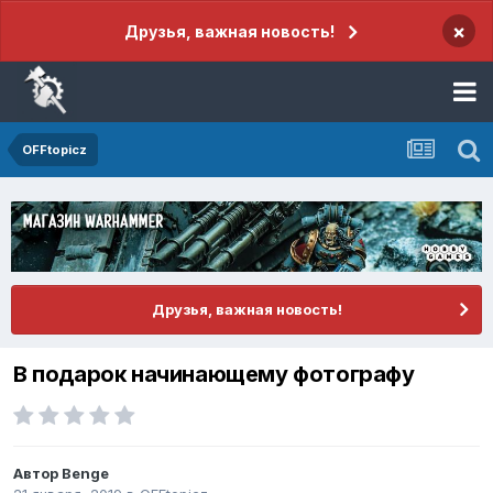
×
Друзья, важная новость!
OFFtopicz
Друзья, важная новость!
В подарок начинающему фотографу
Автор
Benge