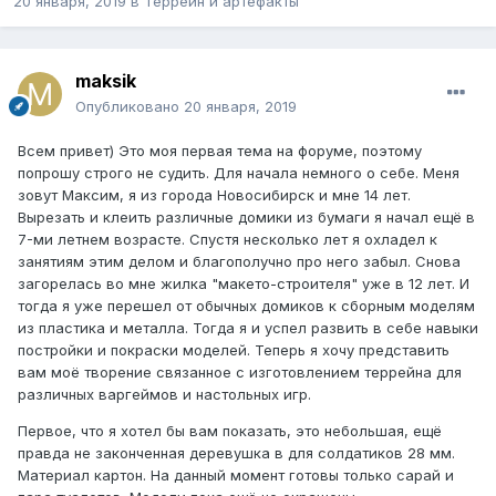
20 января, 2019
в
Террейн и артефакты
maksik
Опубликовано
20 января, 2019
Всем привет) Это моя первая тема на форуме, поэтому
попрошу строго не судить. Для начала немного о себе. Меня
зовут Максим, я из города Новосибирск и мне 14 лет.
Вырезать и клеить различные домики из бумаги я начал ещё в
7-ми летнем возрасте. Спустя несколько лет я охладел к
занятиям этим делом и благополучно про него забыл. Снова
загорелась во мне жилка "макето-строителя" уже в 12 лет. И
тогда я уже перешел от обычных домиков к сборным моделям
из пластика и металла. Тогда я и успел развить в себе навыки
постройки и покраски моделей. Теперь я хочу представить
вам моё творение связанное с изготовлением террейна для
различных варгеймов и настольных игр.
Первое, что я хотел бы вам показать, это небольшая, ещё
правда не законченная деревушка в для солдатиков 28 мм.
Материал картон. На данный момент готовы только сарай и