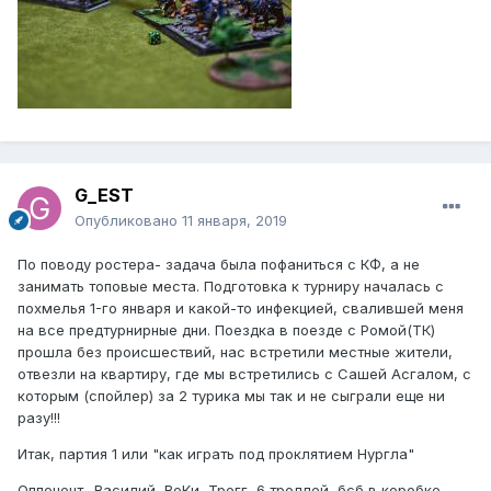
G_EST
Опубликовано
11 января, 2019
По поводу ростера- задача была пофаниться с КФ, а не
занимать топовые места. Подготовка к турниру началась с
похмелья 1-го января и какой-то инфекцией, свалившей меня
на все предтурнирные дни. Поездка в поезде с Ромой(ТК)
прошла без происшествий, нас встретили местные жители,
отвезли на квартиру, где мы встретились с Сашей Асгалом, с
которым (спойлер) за 2 турика мы так и не сыграли еще ни
разу!!!
Итак, партия 1 или "как играть под проклятием Нургла"
Оппонент- Василий, ВоКи, Трогг, 6 троллей, бсб в коробке