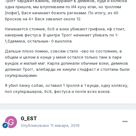
Трогг чарджит ваниль, оверранит в демиков, куда и коляска
одна пришла, мы влупливаем по И4 кучу атак, но троллям
[пофиг], Вася начинает божить регенами. По итогу, из 40
бросков на 4+ Вася завалил около 12.
Начинается стояние, бсб и воки убивают грифона, кф стоит,
накернив фестуса. В центре Трогг начинает убивать по 1-
1,5демика, остальные- 0 выхлопа.
Дальше плохо помню, совсем стало -ово по состоянию, в
общем и целом в конце у меня остался только танк в паре
вундов и малый маг. Карла допинали обычные воки, демиков
допинал Трогг, алебарды не кинули стидфаст и стоптаны были
скулкрашерами.
Я убил пачку собак, оставил 1 тролля в 1 вунде, одну коляску,
пол скулкрашеров, бсб, фестуса и почти всех воков.
G_EST
Опубликовано
11 января, 2019