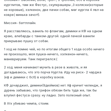
нурглитов, там же Фестус, скулкрашеры ,3 коляски(которые
не коровые), хэлкенон, две пачки собак, маг нургла 4 лвл на
ковре( минька зачот!).
Миссия- баттллайн.
Я расставляюсь, ваниль по флангам, демики и КФ на одном
краю, алебарды с танком-другой. одной пачкой ванили
прикрываю пушку от собак.
1 ход не помню чей, но по итогам общего 1 хода особо ничего
не произошло, моя пушка-ничего, хэлкенон-ничего,
маневрируем. Танк перегрелся:(
2 ход. меня начинают мучить в резе в животе, и яя
догадываюсь, что это порча Нургла. Иду на риск- 2 чарджа
(кф и демики с бсб) в коробку воков.
КФ дочарджил, демики(9дюймов) нет. Кф кричит челендж, я
дурень забываю, что грифон обязан бить туда же, так бы
влупил фестуса сразу. ну ладно. Зато полезный опыт.
В Хтх убиваю чемпа, стоим.