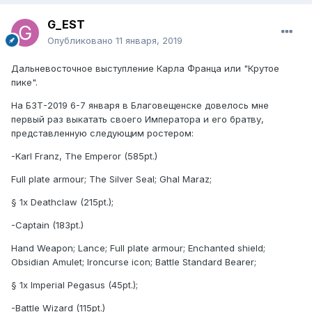
G_EST
Опубликовано
11 января, 2019
Дальневосточное выступление Карла Франца или "Крутое
пике".
На БЗТ-2019 6-7 января в Благовещенске довелось мне
первый раз выкатать своего Императора и его братву,
представленную следующим ростером:
-Karl Franz, The Emperor (585pt.)
Full plate armour; The Silver Seal; Ghal Maraz;
§ 1x Deathclaw (215pt.);
-Captain (183pt.)
Hand Weapon; Lance; Full plate armour; Enchanted shield;
Obsidian Amulet; Ironcurse icon; Battle Standard Bearer;
§ 1x Imperial Pegasus (45pt.);
-Battle Wizard (115pt.)