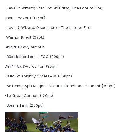
; Level 2 Wizard; Scroll of Shielding; The Lore of Fire;
-Battle Wizard (125pt.)
; Level 2 Wizard; Dispel scroll; The Lore of Fire;
-Warrior Priest (69pt.)
Shield; Heavy armour;
-39x Halberdiers + FCG (299pt.)
DET1= 5x Swordsmen (35pt.)
-3 по 5x Knightly Orders+ M (360pt.)
-6x Demigryph Knights FCG = + Lichebone Pennant (393pt.)
-1 x Great Cannon (120pt.)
-Steam Tank (250pt.)