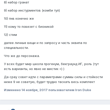
8) набор гранат
9) набор инстурментов (комби тул)
10) пнв конечно же
11) кому то повезет с бионикой
12) стим
далее личные вещи и по запросу и часть эквипа по
специальности.
Что же до персонажа.
У всех будет мир школа прогенум, бекграунд ИГ, роль (тут
есть варианты, но явно не мистик =) )
Да срау совет идти с параметрами суммы силы и стойкости
ниже 9 не советую, будет трудно таскать весь комплект
Изменено
14 ноября, 2017
пользователем Iron Duke