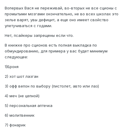
Вопервых Вася не переживай, во-вторых не все сционы с
промытыми мозгами окончательно, не во всех школах это
зелье варят, увы дефицит, а еще оно имеет свойство
улетучиваться с годами.
Нет, псайкеры запрещены если что.
В книжке про сционов есть полная выкладка по
обмундированию, для примера у вас будет минимум
следующее:
1)Броня
2) хот шот лазган
3) офф вепон по выбору (пистолет, авто или лаз)
4) меч (не цепной)
5) персональная аптечка
6) молитвенник
7) фонарик