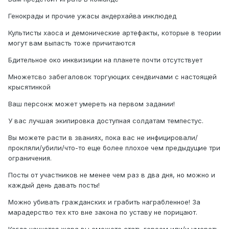
Генокрады и прочие ужасы андерхайва инклюдед
Культисты хаоса и демонические артефакты, которые в теории
могут вам выпасть тоже причитаются
Бдительное око инквизиции на планете почти отсутствует
Множетсво забегаловок торгующих сендвичами с настоящей
крысятинкой
Ваш персонж может умереть на первом задании!
У вас лучшая экипировка доступная солдатам темпестус.
Вы можете расти в званиях, пока вас не инфицировали/
прокляли/убили/что-то еще более плохое чем предыдущие три
ограничения.
Посты от участников не менее чем раз в два дня, но можно и
каждый день давать посты!
Можно убивать гражданских и грабить награбленное! За
марадерство тех кто вне закона по уставу не порицают.
Когда начнется жара вы сможете стать героем или/и умереть