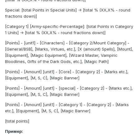
Special: [total Points in Special Units] -> [total % (XX,X% - round
fractions down)]
[Category 1] [Army-specific-Percentage]: [total Points in Category
1 Units] -> [total % (XX,X% - round fractions down)]
[Points] - [unit1] - [Characters] - [Category 2/Mount Category] -
[General/BSB], [Marks, Virtues, etc.], [X (amount) Spells], [Mount],
[Equipment], [Magic Equipment], [Wizard Master, Vampiric
Bloodlines, Gifts of the Dark Gods, etc.], [Magic Path]
[Points] - [Amount] [unit1] - [Core] - [Category 2] - [Marks etc.],
[Equipment], [M, S, C], [Magic Banner]
[Points] - [Amount] [unit1] - [special] - [Category 2] - [Marks etc.],
[Equipment], [M, S, C], [Magic Banner]
[Points] - [Amount] [unit1] - [Category 1] - [Category 2] - [Marks
etc.], [Equipment], [M, S, C], [Magic Banner]
[total points]
Пример: