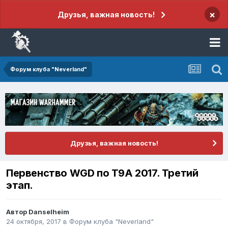
×
Друзья, важная новость!
Форум клуба "Neverland"
Друзья, важная новость!
Первенство WGD по Т9А 2017. Третий
этап.
Автор
Danselheim
24 октября, 2017
в
Форум клуба "Neverland"