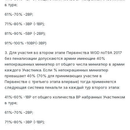
в туре;
61%-70% -2ВР;
71%-80% -3ВР (-1ВР);
81%-90% -5ВР (-2ВР);
91%-100% -10ВР(-3ВР)
3. Для участия во втором этапе Первенства WGD поТ9А 2017
без пенализации допускаются армии имеющие 40%
непокрашенных миниатюр от общего числа миниатюр в армии
каждого Участника. Если % непокрашенных миниатюр
превышает 40% (70% для принимающих участие в
Первенстве с третьего этапа впервые) тогда применяется
следующая система пенальти за каждый тур второго этапа:
41%-60% -1ВР от общего количества ВР набранных Участником
в туре;
61%-70% -2ВР;
71%-80% -3ВР (-1ВР);