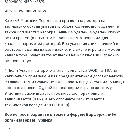
81%-90% -5ВР (-2ВР);
91%-100% -10ВР(-3ВР)
Каждый Участник Первенства при подаче ростера на
валидацию обязан указывать общее количество моделей, а
также количество непокрашенных моделей, моделей «каунт
эс» и прокси (в штуках и в процентном отношении для
каждого параметра ростера). Без указания этих значений в
ростере, поданым на валидацию, и в листе игрока на момент
начала тура, будет автоматически начисляться 10 штрафных
баллов за тур.
4. Если Участник второго этапа Первенства WGD по Т9А по
каким-либо причинам и без предварительной договоренности
с Оппонентом и Судьей не смог начать игру в течении 15 минут
после оглашения Судьей начала серии игр, тогда этому
Участнику засчитывается техническое поражение и
записывается (0 ВР), а его оппоненту засчитывается
техническая победа и 13 ВР (10+3)
Все вопросы задавать в теме на форуме Варфорж, либо
организаторам Турнира: