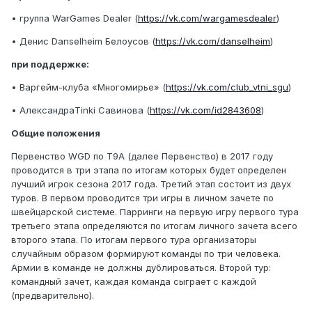
• группа WarGames Dealer (
https://vk.com/wargamesdealer
)
• Денис Danselheim Белоусов (
https://vk.com/danselheim
)
при поддержке:
• Варгейм-клуба «Многомирье» (
https://vk.com/club_vtni_sgu
)
• АлександраTinki Савинова (
https://vk.com/id2843608
)
Общие положения
Первенство WGD по Т9А (далее Первенство) в 2017 году
проводится в три этапа по итогам которых будет определен
лучший игрок сезона 2017 года. Третий этап состоит из двух
туров. В первом проводится три игры в личном зачете по
швейцарской системе. Парринги на первую игру первого тура
третьего этапа определяются по итогам личного зачета всего
второго этапа. По итогам первого тура организаторы
случайным образом формируют команды по три человека.
Армии в команде не должны дублироваться. Второй тур:
командный зачет, каждая команда сыграет с каждой
(предварительно).