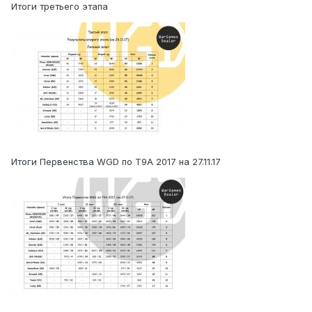
Итоги третьего этапа
Итоги Первенства WGD по Т9А 2017 на 27.11.17