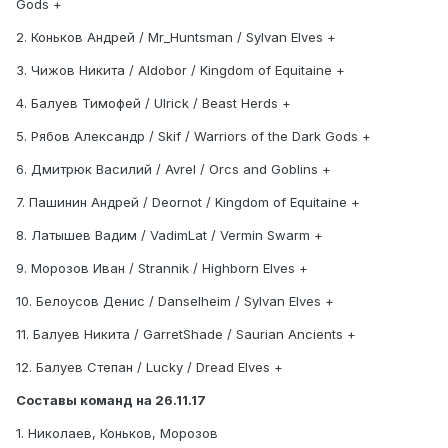
Gods +
2. Коньков Андрей / Mr_Huntsman / Sylvan Elves +
3. Чижов Никита / Aldobor / Kingdom of Equitaine +
4. Балуев Тимофей / Ulrick / Beast Herds +
5. Рябов Александр / Skif / Warriors of the Dark Gods +
6. Дмитрюк Василий / Avrel / Orcs and Goblins +
7. Пашинин Андрей / Deornot / Kingdom of Equitaine +
8. Латышев Вадим / VadimLat / Vermin Swarm +
9. Морозов Иван / Strannik / Highborn Elves +
10. Белоусов Денис / Danselheim / Sylvan Elves +
11. Балуев Никита / GarretShade / Saurian Ancients +
12. Балуев Степан / Lucky / Dread Elves +
Составы команд на 26.11.17
1. Николаев, Коньков, Морозов