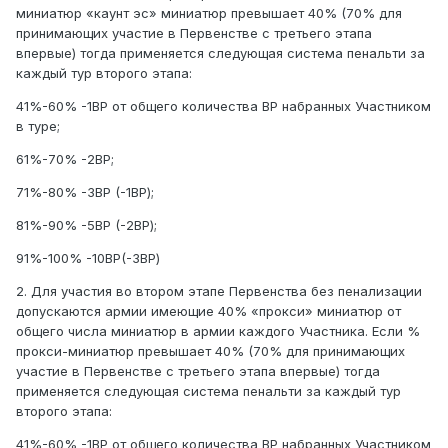
миниатюр «каунт эс» миниатюр превышает 40% (70% для
принимающих участие в Первенстве с третьего этапа
впервые) тогда применяется следующая система пенальти за
каждый тур второго этапа:
41%-60% -1ВР от общего количества ВР набранных Участником
в туре;
61%-70% -2ВР;
71%-80% -3ВР (-1ВР);
81%-90% -5ВР (-2ВР);
91%-100% -10ВР(-3ВР)
2. Для участия во втором этапе Первенства без пенализации
допускаются армии имеющие 40% «прокси» миниатюр от
общего числа миниатюр в армии каждого Участника. Если %
прокси-миниатюр превышает 40% (70% для принимающих
участие в Первенстве с третьего этапа впервые) тогда
применяется следующая система пенальти за каждый тур
второго этапа:
41%-60% -1ВР от общего количества ВР набранных Участником