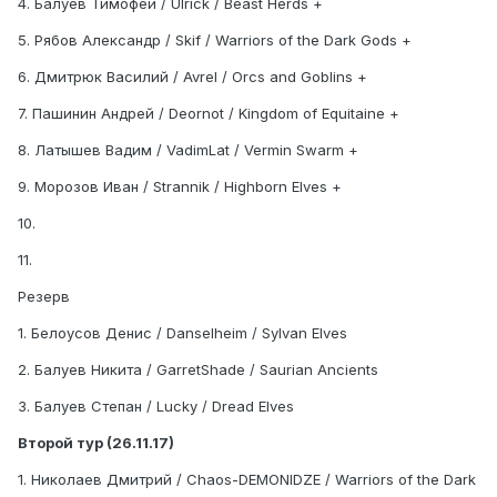
4. Балуев Тимофей / Ulrick / Beast Herds +
5. Рябов Александр / Skif / Warriors of the Dark Gods +
6. Дмитрюк Василий / Avrel / Orcs and Goblins +
7. Пашинин Андрей / Deornot / Kingdom of Equitaine +
8. Латышев Вадим / VadimLat / Vermin Swarm +
9. Морозов Иван / Strannik / Highborn Elves +
10.
11.
Резерв
1. Белоусов Денис / Danselheim / Sylvan Elves
2. Балуев Никита / GarretShade / Saurian Ancients
3. Балуев Степан / Lucky / Dread Elves
Второй тур (26.11.17)
1. Николаев Дмитрий / Chaos-DEMONIDZE / Warriors of the Dark