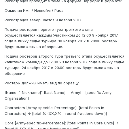
Регистрация проходит в теме на форуме Варфорж в формате:
Фамилия Имя / Никнейм / Раса
Регистрация завершается 9 ноября 2017.
Подача ростеров первого тура третьего этапа
осуществляется каждым Участником до 12:00 9 ноября 2017
года в личку судье турнира. 10 ноября 2017 в 20:00 ростеры
будут выложены на обозрение.
Подача ростеров второго тура третьего этапа осуществляется
капитаном команды до 12:00 23 ноября 2017 года в личку судье
турнира. 24 ноября 2017 в 20:00 ростеры будут выложены на
обозрение.
Ростеры должны иметь вид по образцу:
[Name] ”[Nickname]” [Last Name] - [Army] - [specific Army
Organisation]
Characters [Army-specific-Percentage]: [total Points in
Characters] -> [total % (XX,X% - round fractions down)]
Core [Army-specific-Percentage]: [total Points in Core Units] ->
[total % (XX,X% - round fractions down)]