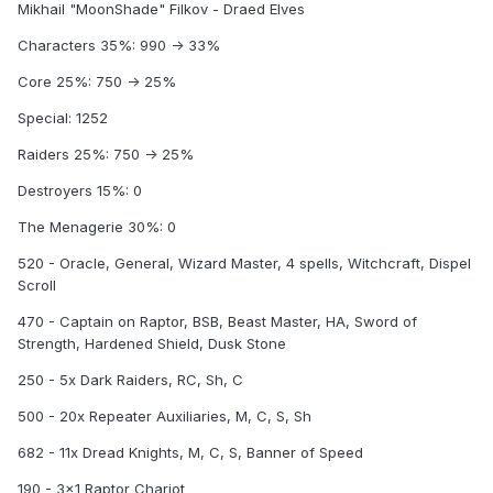
Mikhail "MoonShade" Filkov - Draed Elves
Characters 35%: 990 -> 33%
Core 25%: 750 -> 25%
Special: 1252
Raiders 25%: 750 -> 25%
Destroyers 15%: 0
The Menagerie 30%: 0
520 - Oracle, General, Wizard Master, 4 spells, Witchcraft, Dispel
Scroll
470 - Captain on Raptor, BSB, Beast Master, HA, Sword of
Strength, Hardened Shield, Dusk Stone
250 - 5x Dark Raiders, RC, Sh, C
500 - 20x Repeater Auxiliaries, M, C, S, Sh
682 - 11x Dread Knights, M, C, S, Banner of Speed
190 - 3x1 Raptor Chariot