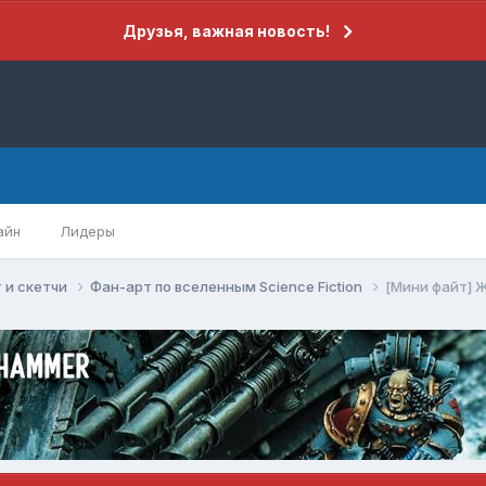
Друзья, важная новость!
айн
Лидеры
 и скетчи
Фан-арт по вселенным Science Fiction
[Мини файт] 