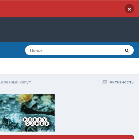
×
Железный капут
Активность