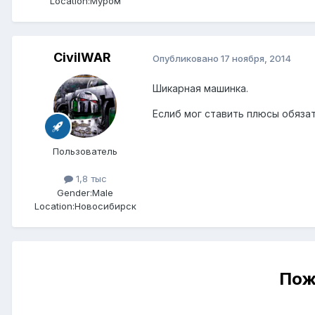
Location:
Муром
CivilWAR
Опубликовано
17 ноября, 2014
Шикарная машинка.
Еслиб мог ставить плюсы обязат
Пользователь
1,8 тыс
Gender:
Male
Location:
Новосибирск
Пож