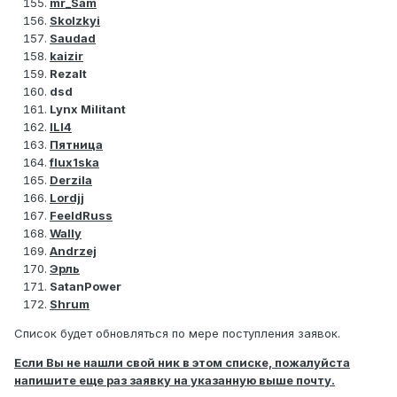
mr_Sam
Skolzkyi
Saudad
kaizir
Rezalt
dsd
Lynx Militant
ILI4
Пятница
flux1ska
Derzila
Lordjj
FeeldRuss
Wally
Andrzej
Эрль
SatanPower
Shrum
Список будет обновляться по мере поступления заявок.
Если Вы не нашли свой ник в этом списке, пожалуйста
напишите еще раз заявку на указанную выше почту.