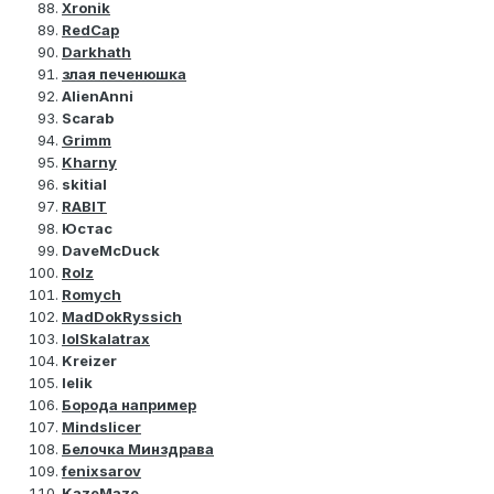
Xronik
RedCap
Darkhath
злая печенюшка
AlienAnni
Scarab
Grimm
Kharny
skitial
RABIT
Юстас
DaveMcDuck
Rolz
Romych
MadDokRyssich
lolSkalatrax
Kreizer
lelik
Борода например
Mindslicer
Белочка Минздрава
fenixsarov
KazeMaze