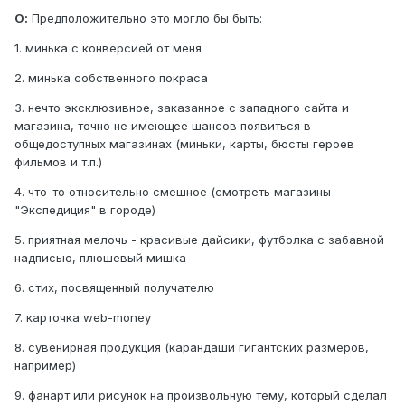
О:
Предположительно это могло бы быть:
1. минька с конверсией от меня
2. минька собственного покраса
3. нечто эксклюзивное, заказанное с западного сайта и
магазина, точно не имеющее шансов появиться в
общедоступных магазинах (миньки, карты, бюсты героев
фильмов и т.п.)
4. что-то относительно смешное (смотреть магазины
"Экспедиция" в городе)
5. приятная мелочь - красивые дайсики, футболка с забавной
надписью, плюшевый мишка
6. стих, посвященный получателю
7. карточка web-money
8. сувенирная продукция (карандаши гигантских размеров,
например)
9. фанарт или рисунок на произвольную тему, который сделал