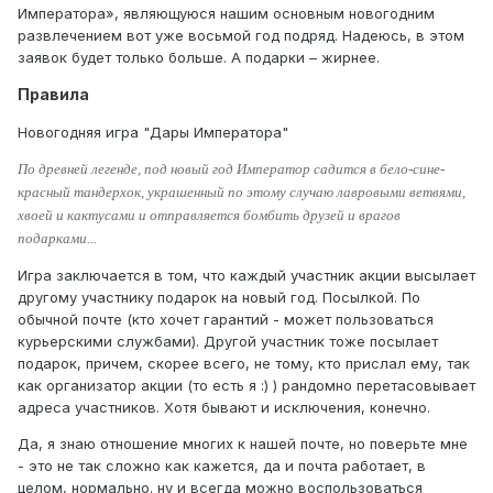
Императора», являющуюся нашим основным новогодним
развлечением вот уже восьмой год подряд. Надеюсь, в этом
заявок будет только больше. А подарки – жирнее.
Правила
Новогодняя игра "Дары Императора"
По древней легенде, под новый год Император садится в бело-сине-
красный тандерхок, украшенный по этому случаю лавровыми ветвями,
хвоей и кактусами и отправляется бомбить друзей и врагов
подарками...
Игра заключается в том, что каждый участник акции высылает
другому участнику подарок на новый год. Посылкой. По
обычной почте (кто хочет гарантий - может пользоваться
курьерскими службами). Другой участник тоже посылает
подарок, причем, скорее всего, не тому, кто прислал ему, так
как организатор акции (то есть я :) ) рандомно перетасовывает
адреса участников. Хотя бывают и исключения, конечно.
Да, я знаю отношение многих к нашей почте, но поверьте мне
- это не так сложно как кажется, да и почта работает, в
целом, нормально. ну и всегда можно воспользоваться