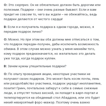
О:
Это сюрприз. Он не обязательно должен быть дорогим или
полезным. Подарки – они очень разные бывают. Если и вам
придет не совсем то, чего вы ждали – не обижайтесь, ведь
подарки делаются от чистого сердца!
В:
Если я и получатель подарка в одном городе, можно, я
передам подарок лично?
О:
Можно. Но при этом вы оба должны мне отписаться о том,
что подарок передан-получен, дабы исключить возможность
обмана. В этом случае можно узнать у меня никнейм того,
кому подарок предназначается, но желательно это делать
уже тогда, когда подарок куплен.
В:
Зачем нужны утешительные подарки?
О:
По опыту проведения акции, некоторые участники не
получают своих подарков. Это может быть косяк почты, лень
или раздолбайство участника, подарок украдут инопланетяне,
похитит Гринч, почтальона заберут к себе в семью снежные
люди, а отпустят только весной, он попадет в варп-портал и
телепортируется на обеденный стол Абаддона, или это будет
некий невероятный форс-мажор. Поэтому очень важно