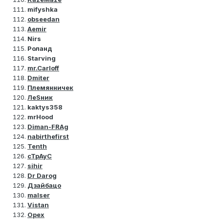
mifyshka
obseedan
Aemir
Nirs
Роланд
Starving
mr.Carloff
Dmiter
Племянничек
ЛеSник
kaktys358
mrHood
Diman-FRAg
nabirthefirst
Tenth
cTpAyC
sihir
Dr Darog
Дзайбацо
malser
Vistan
Орех