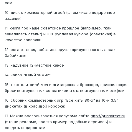
сам
10. диск с компьютерной игрой (в том числе подарочные
издания)
11. книга про наше советское прошлое (например, "как
закалялась сталь") и 100-рублевая купюра (советская) в
качестве закладки
12. рога от лося, собственноручно придушенного в лесах
Забайкалья
13. надувное 12-местное каноэ
14. набор "Юный химик"
15. текстолитовый меч и агитационная брошюра, призывающая
бросить игрушечных солдатиков и стать игрушечным эльфом
16. сборник компьютерных игр "Все хиты 80-х" на 10-и 3.5"
дискетах (в красивой коробке)
17. Можно воспользоваться услугами сайта
http://printdirect.ru
(это не реклама, просто пример подобных сервисов) и
создать подарок там.