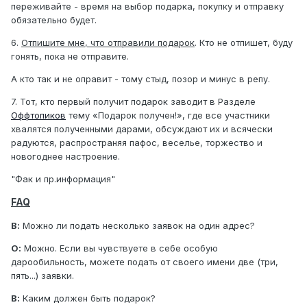
переживайте - время на выбор подарка, покупку и отправку
обязательно будет.
6.
Отпишите мне, что отправили подарок
. Кто не отпишет, буду
гонять, пока не отправите.
А кто так и не оправит - тому стыд, позор и минус в репу.
7. Тот, кто первый получит подарок заводит в Разделе
Оффтопиков
тему «Подарок получен!», где все участники
хвалятся полученными дарами, обсуждают их и всячески
радуются, распространяя пафос, веселье, торжество и
новогоднее настроение.
"Фак и пр.информация"
FAQ
В:
Можно ли подать несколько заявок на один адрес?
О:
Можно. Если вы чувствуете в себе особую
дарообильность, можете подать от своего имени две (три,
пять...) заявки.
В:
Каким должен быть подарок?