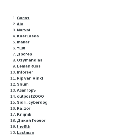
Салат
Alv
Narval
KaerLaeda
makar
тшл
Дрогер
Ozymandias
LemanRuss
Inforser
Rip van Vinkl
Shum
Азалгоръ
outpost2000
Sidri_cyberdog
Ra_zor
Knijnik
Дикий Геолог
the8th
Lastman