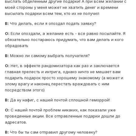
выслать обделенным другие подарки! А при всем желании с
моей стороны у меня может не хватить денег и времени
высылать подарки всем тем, кто их не получил
В:
Что делать, если я опоздал подать заявку?
О:
Если опоздали, а желание есть - все равно посылайте. Я
обязательно постараюсь придумать, что вам делать и кого
обрадовать
В:
Можно ли самому выбрать получателя?
О:
Нет, в эффекте рандомизатора как раз и заключается
главная прелесть и интрига, однако ничто не мешает вам
подарить подарок просто хорошему знакомому (а может и
злому врагу и наконец перестать враждовать с ним
посредством этого)
В:
Да ну нафиг, с нашей почтой сплошной геморрой!
О:
С нашей почтой проблем никаких, как показали уже
проведенные акции. Все отправленные подарки дошли до
адресатов.
В:
Что бы ты сам отправил другому человеку?