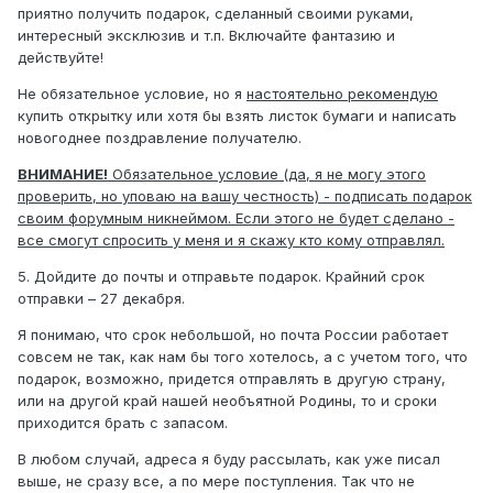
приятно получить подарок, сделанный своими руками,
интересный эксклюзив и т.п. Включайте фантазию и
действуйте!
Не обязательное условие, но я
настоятельно рекомендую
купить открытку или хотя бы взять листок бумаги и написать
новогоднее поздравление получателю.
ВНИМАНИЕ!
Обязательное условие (да, я не могу этого
проверить, но уповаю на вашу честность) - подписать подарок
своим форумным никнеймом. Если этого не будет сделано -
все смогут спросить у меня и я скажу кто кому отправлял.
5. Дойдите до почты и отправьте подарок. Крайний срок
отправки – 27 декабря.
Я понимаю, что срок небольшой, но почта России работает
совсем не так, как нам бы того хотелось, а с учетом того, что
подарок, возможно, придется отправлять в другую страну,
или на другой край нашей необъятной Родины, то и сроки
приходится брать с запасом.
В любом случай, адреса я буду рассылать, как уже писал
выше, не сразу все, а по мере поступления. Так что не