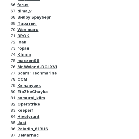
ferus
dima_v
Вилоу Брауберг
Пиратыч
Wenimaru
BROK
Inak
горан
Khinin
maxzen98
Mr.Woland-DCLXVI
Scars' Techmarine
ССМ
Кычапузик
EtoZheChayka
samurai_klim
OperStrike
keeper1
Hivetyrant
Jast
Paladin_61RUS
DeMarnac