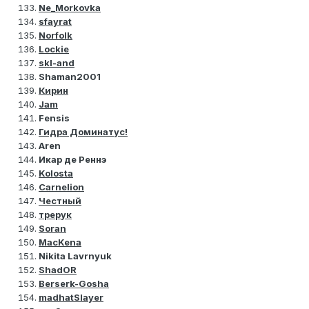
Ne_Morkovka
sfayrat
Norfolk
Lockie
skl-and
Shaman2001
Кирин
Jam
Fensis
Гидра Доминатус!
Aren
Икар де Реннэ
Kolosta
Carnelion
Честный
трерук
Soran
MacKena
Nikita Lavrnyuk
ShadOR
Berserk-Gosha
madhatSlayer