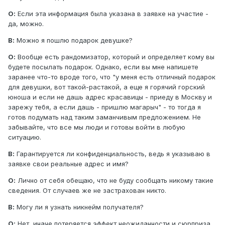
О:
Если эта информация была указана в заявке на участие -
да, можно.
В:
Можно я пошлю подарок девушке?
О:
Вообще есть рандомизатор, который и определяет кому вы
будете посылать подарок. Однако, если вы мне напишете
заранее что-то вроде того, что "у меня есть отличный подарок
для девушки, вот такой-растакой, а еще я горячий горский
юноша и если не дашь адрес красавицы - приеду в Москву и
зарежу тебя, а если дашь - пришлю магарыч" - то тогда я
готов подумать над таким заманчивым предложением. Не
забывайте, что все мы люди и готовы войти в любую
ситуацию.
В:
Гарантируется ли конфиденциальность, ведь я указываю в
заявке свои реальные адрес и имя?
О:
Лично от себя обещаю, что не буду сообщать никому такие
сведения. От случаев же не застрахован никто.
В:
Могу ли я узнать никнейм получателя?
О:
Нет, иначе потеряется эффект неожиданности и сюрприза.