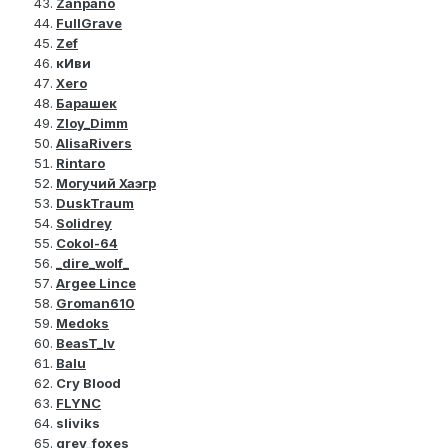
Zanpano
FullGrave
Zef
кИви
Xero
Барашек
Zloy_Dimm
AlisaRivers
Rintaro
Могучий Хаэгр
DuskTraum
Solidrey
Cokol-64
_dire_wolf_
Argee Lince
Groman610
Medoks
BeasT_lv
Balu
Cry Blood
FLYNC
sliviks
grey_foxes