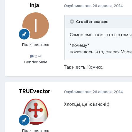
Inja
Опубликовано
26 апреля, 2014
Crucifer сказал:
Самое смешное, что в этом я
Пользователь
"почему"
показалось, что, спасая Мэр
274
Gender:
Male
Так и есть. Комикс.
TRUEvector
Опубликовано
26 апреля, 2014
Хлопцы, це ж канон! :)
Пользователь