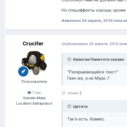
Но спецэффекты хороши, кроме все
Изменено
26 апреля, 2014
пользо
Crucifer
Опубликовано
26 апреля, 2014
(из
Капитан Политота сказал:
"Раскрывающийся текст"
Гвен же, а не Мэри...?
Пользователь
1 тыс
О. точно
:)
Gender:
Male
Location:
Хабаровск
Цитата
Так и есть. Комикс.