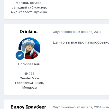
Москва, северо-
западный суб-сектор,
мир-крепость Куркино.
Drinkins
Опубликовано
26 апреля, 2014
Да что вы все про паукообразное
Пользователь
758
Gender:
Male
Location:
Кишинев,
Молдова
Вилоу Брауберг
Опубликовано
26 апреля, 2014
(из