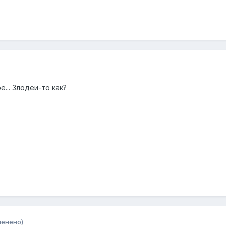
... Злодеи-то как?
менено)