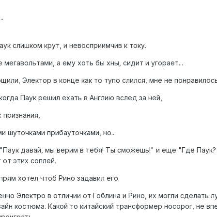
.
паук слишком крут, и невосприимчив к току.
 мегавольтами, а ему хоть бы хны, сидит и угорает...
щили, Электор в конце как то тупо слился, мне не понравилос
когда Паук решил ехать в Англию вслед за ней,
х признания,
и шуточками прибауточками, но...
 "Паук давай, мы верим в тебя! Ты сможешь!" и еще "Где Паук?
 от этих соплей.
 прям хотел чтоб Рино задавил его.
нно Электро в отличии от Гоблина и Рино, их могли сделать л
айн костюма. Какой то китайский трансформер носорог, не впе
роиграть.