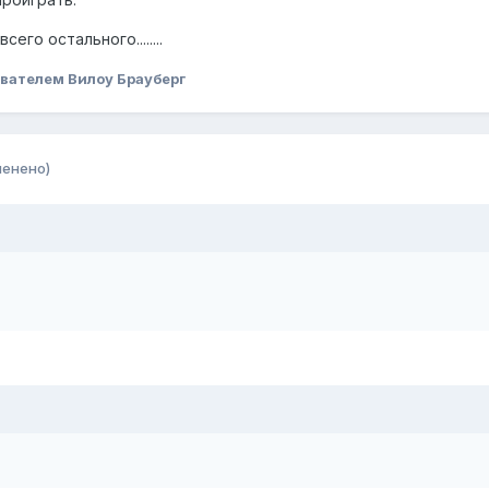
го остального........
вателем Вилоу Брауберг
менено)