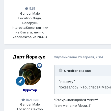
525
Gender:
Male
Location:
Лида,
Беларусь
Interests:
Клею танчики
из бумаги, леплю
человечков из глины.
Дарт Йорикус
Опубликовано
26 апреля, 2014
Crucifer сказал:
"почему"
показалось, что, спасая Мэр
Куратор
16,4 тыс
"Раскрывающийся текст"
Gender:
Male
Гвен же, а не Мэри...?
Location:
Сектор