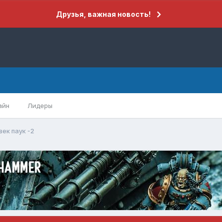
Друзья, важная новость!
айн
Лидеры
ек паук -2