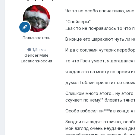
Че то не особо впечатлило, мне..
"Спойлеры"
...как то не понравилось то что 
Пользователь
В конце его шарахают чуть ли не
1,5 тыс
И да с соплями чутарик перебор
Gender:
Male
то что Гвен умрет, я догадался 
Location:
Россия
я ждал это на мосту во время и
думал Гоблин прилетит со своим
Слишком много этого... ну этого
скучает по нему!" блевать тянет
Особо взбесил пи***к в конце я
Злодеи выглядят отлично, особе
мой взгляд очень неудачный диз
способностями не должен был п