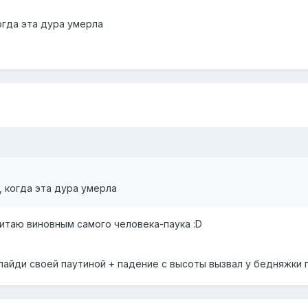
огда эта дура умерла
 когда эта дура умерла
читаю виновным самого человека-паука :D
Спайди своей паутиной + падение с высоты вызвал у бедняжки 