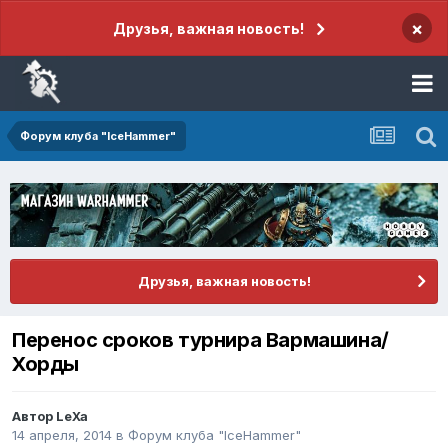
×
Друзья, важная новость!
Форум клуба "IceHammer"
Друзья, важная новость!
Перенос сроков турнира Вармашина/
Хорды
Автор
LeXa
14 апреля, 2014
в
Форум клуба "IceHammer"