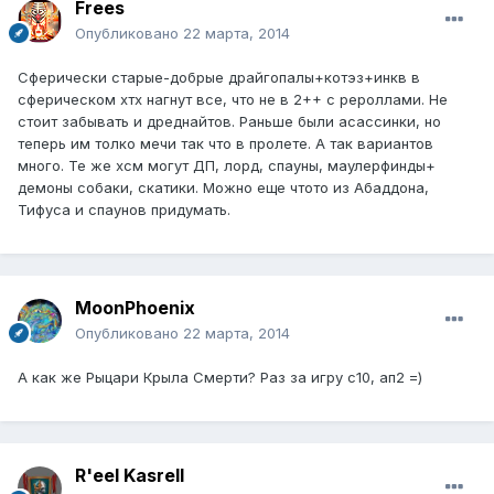
Frees
Опубликовано
22 марта, 2014
Сферически старые-добрые драйгопалы+котэз+инкв в
сферическом хтх нагнут все, что не в 2++ с рероллами. Не
стоит забывать и дреднайтов. Раньше были асассинки, но
теперь им толко мечи так что в пролете. А так вариантов
много. Те же хсм могут ДП, лорд, спауны, маулерфинды+
демоны собаки, скатики. Можно еще чтото из Абаддона,
Тифуса и спаунов придумать.
MoonPhoenix
Опубликовано
22 марта, 2014
А как же Рыцари Крыла Смерти? Раз за игру с10, ап2 =)
R'eel Kasrell