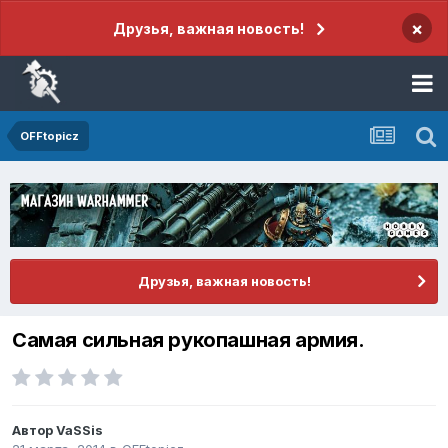
×
Друзья, важная новость!
OFFtopicz
Друзья, важная новость!
Самая сильная рукопашная армия.
Автор
VaSSis