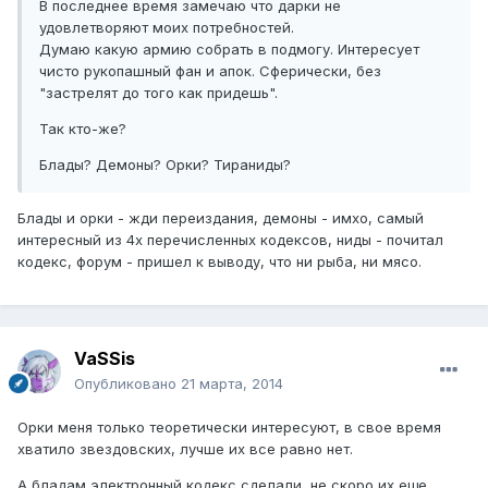
В последнее время замечаю что дарки не
удовлетворяют моих потребностей.
Думаю какую армию собрать в подмогу. Интересует
чисто рукопашный фан и апок. Сферически, без
"застрелят до того как придешь".
Так кто-же?
Блады? Демоны? Орки? Тираниды?
Блады и орки - жди переиздания, демоны - имхо, самый
интересный из 4х перечисленных кодексов, ниды - почитал
кодекс, форум - пришел к выводу, что ни рыба, ни мясо.
VaSSis
Опубликовано
21 марта, 2014
Орки меня только теоретически интересуют, в свое время
хватило звездовских, лучше их все равно нет.
А бладам электронный кодекс сделали, не скоро их еще