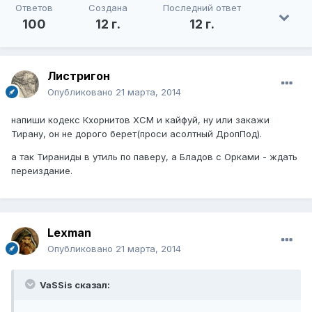
Ответов
Создана
Последний ответ
100
12 г.
12 г.
Листригон
Опубликовано
21 марта, 2014
напиши кодекс Кхорнитов ХСМ и кайфуй, ну или закажи
Тирану, он не дорого берет(проси асолтный ДропПод).
а так Тираниды в утиль по паверу, а Бладов с Орками - ждать
переиздание.
Lexman
Опубликовано
21 марта, 2014
VaSSis сказал: