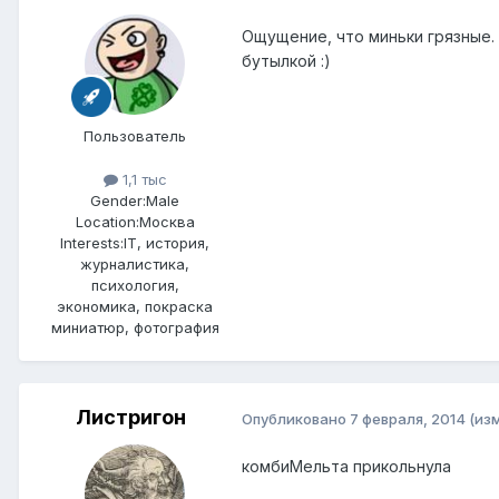
Ощущение, что миньки грязные. 
бутылкой :)
Пользователь
1,1 тыс
Gender:
Male
Location:
Москва
Interests:
IT, история,
журналистика,
психология,
экономика, покраска
миниатюр, фотография
Листригон
Опубликовано
7 февраля, 2014
(из
комбиМельта прикольнула