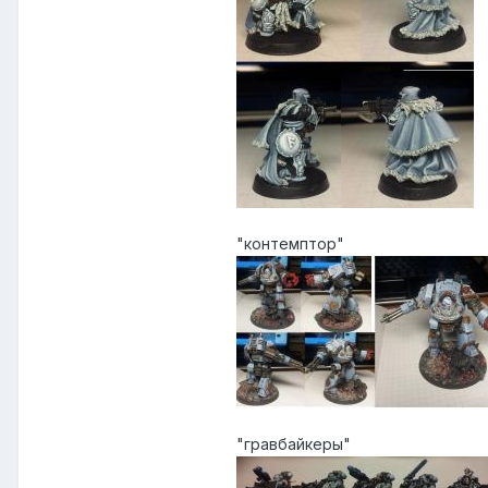
"контемптор"
"гравбайкеры"