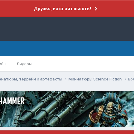
Друзья, важная новость!
айн
Лидеры
ниатюры, террейн и артефакты
Миниатюры Science Fiction
Во