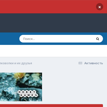
×
лковолки и их друзья
Активность