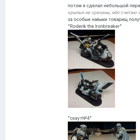
потом я сделал небольшой пере
крылья не срезаны, ибо считаю 
за особые навыки товарищ полу
"Roderik the Ironbreaker"
"скаут№4"