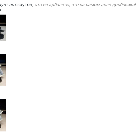
аунт эс
скаутов
, это не арбалеты, это на самом деле дробовики!
"