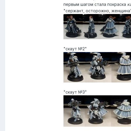
первым шагом стала покраска
к
"сержант, осторожно, женщина
"скаут №2"
"скаут №3"