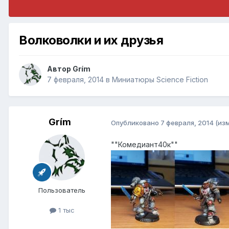
Волковолки и их друзья
Автор
Grím
7 февраля, 2014
в
Миниатюры Science Fiction
Grím
Опубликовано
7 февраля, 2014
(из
""Комедиант40к""
Пользователь
1 тыс