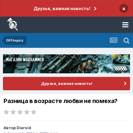
×
Друзья, важная новость!
OFFtopicz
Друзья, важная новость!
Разница в возрасте любви не помеха?
Автор
Diarsid