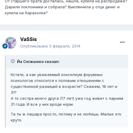
От старшего брата досталась, нашла, купила на распродаже?
Дарили поклонники и собрала? Выклянчила у отца денег и
купила на барахолке?
VaSSis
Опубликовано
5 февраля, 2014
Йа Сніжынко сказал:
Кстати, а как уважаемый консилиум форумных
психологов относится к половым отношениям с
существенной разницей в возрасте? Скажем, 18 лет и
31?
А то сестра моего друга (17 лет) уже год живет с парнем
31 года. И все у них вроде норм.
Та ты ж лашара просто, потому и не любишь. Малые это
круто.