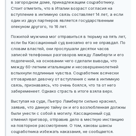
в загородном доме, принадлежащем соцработнику.
Стоит отметить, что в Италии возраст согласия на
вступление в интимную связь составляет 14 лет, а если
один из двух партнеров является государственным
опекуном другого, то 16 лет.
Пожилой мужчина мог отправиться в тюрьму на пять лет,
если бы Кассационный суд внезапно его не оправдал. По
словам властей, они прослушали десятки часов
записей телефонных разговоров между Ламберти и его
подопечной, на основании чего сделали выводы, что
между 60-летним итальянцем и несовершеннолетней
вспыхнули подлинные чувства. Соцработник всячески
отговаривал девочку от вступления с ним в интимную
связь, признаваясь, что очень боялся, что та от него
забеременеет. Однако страсть в итоге взяла верх.
Выступая на суде, Пьетро Ламберти сильно краснел,
заявив, что данную тайну он и его возлюбленная должны
были унести с собой в могилу. Кассационный суд
отменил приговор, отправив дело в местную инстанцию
на повторное рассмотрение. О том, каковы шансы
соцработника избежать наказания, не сообщается.