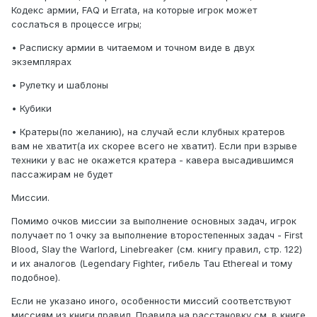
Кодекс армии, FAQ и Errata, на которые игрок может
сослаться в процессе игры;
• Расписку армии в читаемом и точном виде в двух
экземплярах
• Рулетку и шаблоны
• Кубики
• Кратеры(по желанию), на случай если клубных кратеров
вам не хватит(а их скорее всего не хватит). Если при взрыве
техники у вас не окажется кратера - кавера высадившимся
пассажирам не будет
Миссии.
Помимо очков миссии за выполнение основных задач, игрок
получает по 1 очку за выполнение второстепенных задач - First
Blood, Slay the Warlord, Linebreaker (см. книгу правил, стр. 122)
и их аналогов (Legendary Fighter, гибель Tau Ethereal и тому
подобное).
Если не указано иного, особенности миссий соответствуют
миссиям из книги правил. Правила на расстановку см. в книге