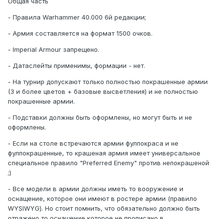
Общая часть
- Правила Warhammer 40.000 6й редакции;
- Армия составляется на формат 1500 очков.
- Imperial Armour запрещено.
- Датаслейты применимы, формации - нет.
- На турнир допускают только полностью покрашенные армии
(3 и более цветов + базовые высветления) и не полностью
покрашенные армии.
- Подставки должны быть оформлены, но могут быть и не
оформлены.
- Если на столе встречаются армии фулпокраса и не
фулпокрашенные, то крашеная армия имеет универсальное
специальное правило "Preferred Enemy" против непокрашеной
;)
- Все модели в армии должны иметь то вооружение и
оснащение, которое они имеют в ростере армии (правило
WYSIWYG). Но стоит помнить, что обязательно должно быть
отражено то оснащение которое не прописано в