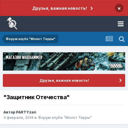
×
Друзья, важная новость!
Форум клуба "Молот Терры"
Друзья, важная новость!
"Защитник Отечества"
Автор
PARTYzan
3 февраля, 2014
в
Форум клуба "Молот Терры"