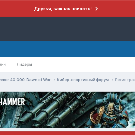
Друзья, важная новость!
айн
Лидеры
mer 40,000: Dawn of War
Кибер-спортивный форум
Регистрац