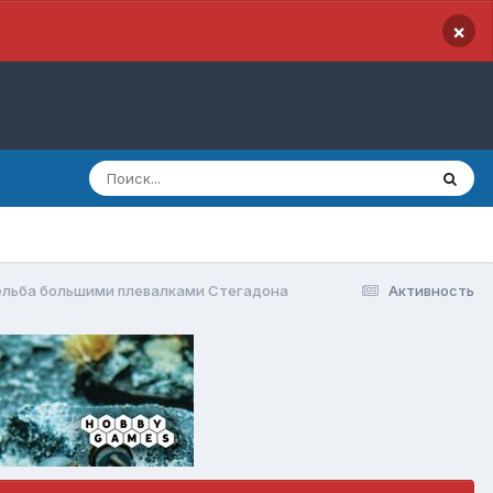
×
льба большими плевалками Стегадона
Активность