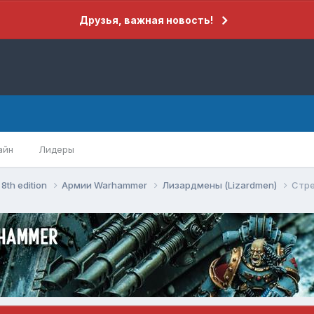
Друзья, важная новость!
айн
Лидеры
8th edition
Армии Warhammer
Лизардмены (Lizardmen)
Стре