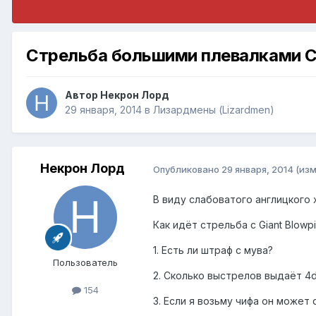
Стрельба большими плевалками 
Автор
Некрон Лорд
29 января, 2014
в
Лизардмены (Lizardmen)
Некрон Лорд
Опубликовано
29 января, 2014
(из
В виду слабоватого англицкого 
Как идёт стрельба с Giant Blowp
1. Есть ли штраф с мува?
Пользователь
2. Сколько выстрелов выдаёт 4d6
154
3. Если я возьму чифа он может