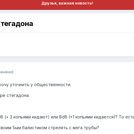
Друзья, важная новость!
Стегадона
менено)
хочу уточнить у общественности.
ipe стегадона.
 (+ 3 копьями кидают) или 8d6 (+1 копьями кидается)? То есть
 своим 5ым балистиком стрелять с мега трубы?