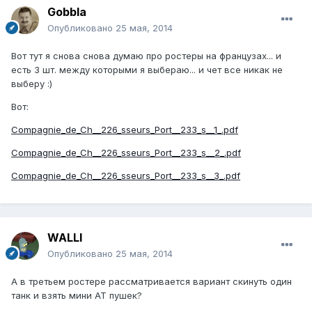
Gobbla
Опубликовано
25 мая, 2014
Вот тут я снова снова думаю про ростеры на французах... и
есть 3 шт. между которыми я выбераю... и чет все никак не
выберу :)
Вот:
Compagnie_de_Ch__226_sseurs_Port__233_s__1_.pdf
Compagnie_de_Ch__226_sseurs_Port__233_s__2_.pdf
Compagnie_de_Ch__226_sseurs_Port__233_s__3_.pdf
WALLI
Опубликовано
25 мая, 2014
А в третьем ростере рассматривается вариант скинуть один
танк и взять мини АТ пушек?