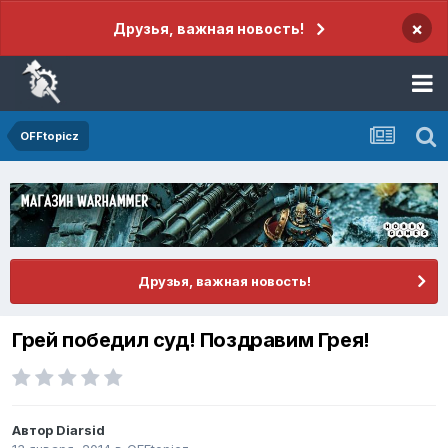
×
Друзья, важная новость!
OFFtopicz
Друзья, важная новость!
Грей победил суд! Поздравим Грея!
Автор
Diarsid