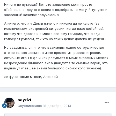
Ничего не путаешь? Вот это заявление меня просто
о[ой!]ошело, другого слова я подобрать не могу. Я тут уже и
засланный казачок получаюсь :(
А ничего, что я у Димы ничего и никокогда не куплю (за
исключением экстренной ситуации, когда надо шо[ой!]ец),
потому что дорого и я много раз ему говорил, что люди
голосуют рублем, так что на таких ценах далеко не уедешь.
Не задумывался, что что взаимовыгодное сотрудничество -
это не только деньги, а иные прелести: прирост игроков,
активные игры в фб и как результат в моих скромных мечтах -
возрождение ФБшного айса (найдутся те смелые парни, что
поднимут упавшее знамя большого сибирского турнира).
ле фу за такие мысли, Алексей
saydzi
Опубликовано
18 декабря, 2013