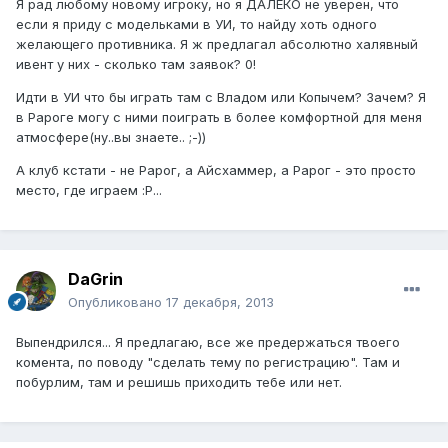
Я рад любому новому игроку, но я ДАЛЕКО не уверен, что
если я приду с модельками в УИ, то найду хоть одного
желающего противника. Я ж предлагал абсолютно халявный
ивент у них - сколько там заявок? 0!
Идти в УИ что бы играть там с Владом или Копычем? Зачем? Я
в Рароге могу с ними поиграть в более комфортной для меня
атмосфере(ну..вы знаете.. ;-))
А клуб кстати - не Рарог, а Айсхаммер, а Рарог - это просто
место, где играем :Р...
DaGrin
Опубликовано
17 декабря, 2013
Выпендрился... Я предлагаю, все же предержаться твоего
комента, по поводу "сделать тему по регистрацию". Там и
побурлим, там и решишь приходить тебе или нет.