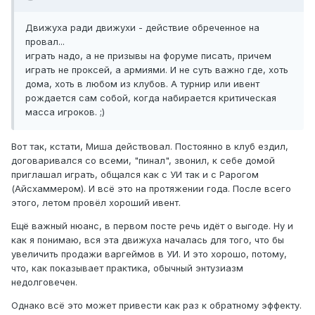
Движуха ради движухи - действие обреченное на
провал...
играть надо, а не призывы на форуме писать, причем
играть не проксей, а армиями. И не суть важно где, хоть
дома, хоть в любом из клубов. А турнир или ивент
рождается сам собой, когда набирается критическая
масса игроков. ;)
Вот так, кстати, Миша действовал. Постоянно в клуб ездил,
договаривался со всеми, "пинал", звонил, к себе домой
приглашал играть, общался как с УИ так и с Рарогом
(Айсхаммером). И всё это на протяжении года. После всего
этого, летом провёл хороший ивент.
Ещё важный нюанс, в первом посте речь идёт о выгоде. Ну и
как я понимаю, вся эта движуха началась для того, что бы
увеличить продажи варгеймов в УИ. И это хорошо, потому,
что, как показывает практика, обычный энтузиазм
недолговечен.
Однако всё это может привести как раз к обратному эффекту.