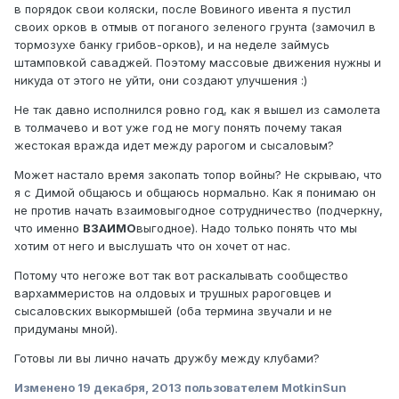
в порядок свои коляски, после Вовиного ивента я пустил
своих орков в отмыв от поганого зеленого грунта (замочил в
тормозухе банку грибов-орков), и на неделе займусь
штамповкой саваджей. Поэтому массовые движения нужны и
никуда от этого не уйти, они создают улучшения :)
Не так давно исполнился ровно год, как я вышел из самолета
в толмачево и вот уже год не могу понять почему такая
жестокая вражда идет между рарогом и сысаловым?
Может настало время закопать топор войны? Не скрываю, что
я с Димой общаюсь и общаюсь нормально. Как я понимаю он
не против начать взаимовыгодное сотрудничество (подчеркну,
что именно
ВЗАИМО
выгодное). Надо только понять что мы
хотим от него и выслушать что он хочет от нас.
Потому что негоже вот так вот раскалывать сообщество
вархаммеристов на олдовых и трушных рароговцев и
сысаловских выкормышей (оба термина звучали и не
придуманы мной).
Готовы ли вы лично начать дружбу между клубами?
Изменено
19 декабря, 2013
пользователем MotkinSun