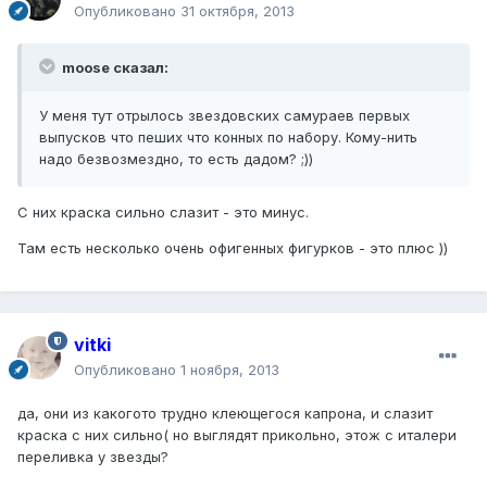
Опубликовано
31 октября, 2013
moose сказал:
У меня тут отрылось звездовских самураев первых
выпусков что пеших что конных по набору. Кому-нить
надо безвозмездно, то есть дадом? ;))
С них краска сильно слазит - это минус.
Там есть несколько очень офигенных фигурков - это плюс ))
vitki
Опубликовано
1 ноября, 2013
да, они из какогото трудно клеющегося капрона, и слазит
краска с них сильно( но выглядят прикольно, этож с италери
переливка у звезды?