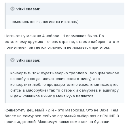
vitki сказал:
ломались копья, нагинаты и катаны)
Нагинаты у меня на 4 набора - 1 сломанная была. По
остальному оружию - очень странно, старые наборы - это ж
полиэтилен, он гнется отлично и не ломается при этом.
vitki сказал:
конвертить тож будет наверно траблово.. вобщем заново
попробую когда впечатления свои отпишу) я то
конвертить люблю предварительно измельчив исходные
битсы в мясорубке) так то старых и самураев и ашигару
и даж конников ихних у меня куча валяется
Конвертить дешёвый 72-й - это мазохизм. Это не Ваха. Тем
более на самураев сейчас огромный выбор поз от ЕМНИП 3
производителей. Максимум копья поменять на булавки.