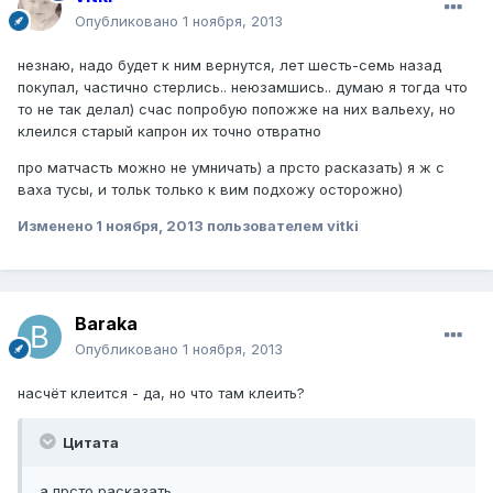
Опубликовано
1 ноября, 2013
незнаю, надо будет к ним вернутся, лет шесть-семь назад
покупал, частично стерлись.. неюзамшись.. думаю я тогда что
то не так делал) счас попробую попожже на них вальеху, но
клеился старый капрон их точно отвратно
про матчасть можно не умничать) а прсто расказать) я ж с
ваха тусы, и тольк только к вим подхожу осторожно)
Изменено
1 ноября, 2013
пользователем vitki
Baraka
Опубликовано
1 ноября, 2013
насчёт клеится - да, но что там клеить?
Цитата
а прсто расказать