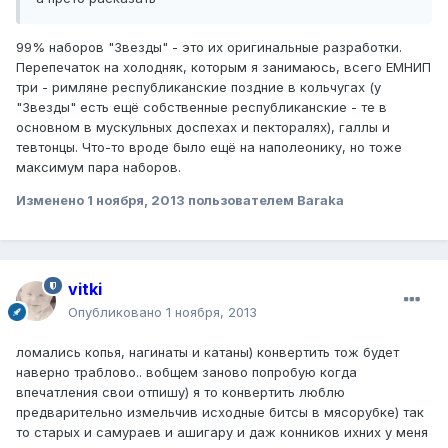
99% наборов "Звезды" - это их оригинальные разработки.
Перепечаток на холодняк, которым я занимаюсь, всего ЕМНИП
три - римляне республиканские поздние в кольчугах (у
"Звезды" есть ещё собственные республиканские - те в
основном в мускульных доспехах и пекторалях), галлы и
тевтонцы. Что-то вроде было ещё на наполеонику, но тоже
максимум пара наборов.
Изменено
1 ноября, 2013
пользователем Baraka
vitki
Опубликовано
1 ноября, 2013
ломались копья, нагинаты и катаны) конвертить тож будет
наверно траблово.. вобщем заново попробую когда
впечатления свои отпишу) я то конвертить люблю
предварительно измельчив исходные битсы в мясорубке) так
то старых и самураев и ашигару и даж конников ихних у меня