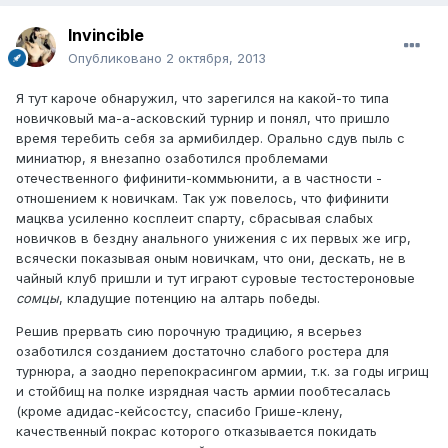
Invincible
Опубликовано
2 октября, 2013
Я тут кароче обнаружил, что зарегился на какой-то типа
новичковый ма-а-асковский турнир и понял, что пришло
время теребить себя за армибилдер. Орально сдув пыль с
миниатюр, я внезапно озаботился проблемами
отечественного фифинити-коммьюнити, а в частности -
отношением к новичкам. Так уж повелось, что фифинити
мацква усиленно косплеит спарту, сбрасывая слабых
новичков в бездну анального унижения с их первых же игр,
всячески показывая оным новичкам, что они, дескать, не в
чайный клуб пришли и тут играют суровые тестостероновые
сомцы
, кладущие потенцию на алтарь победы.
Решив прервать сию порочную традицию, я всерьез
озаботился созданием достаточно слабого ростера для
турнюра, а заодно перепокрасингом армии, т.к. за годы игрищ
и стойбищ на полке изрядная часть армии пообтесалась
(кроме адидас-кейсостсу, спасибо Грише-клену,
качественный покрас которого отказывается покидать