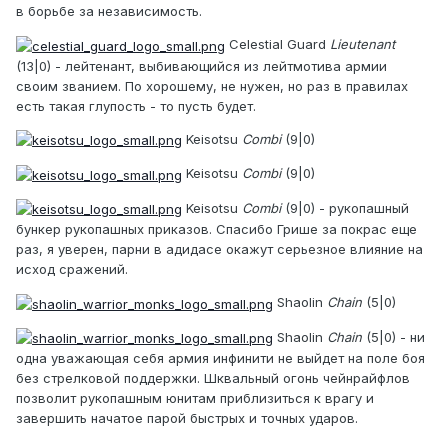
в борьбе за независимость.
Celestial Guard
Lieutenant
(13|0) - лейтенант, выбивающийся из лейтмотива армии
своим званием. По хорошему, не нужен, но раз в правилах
есть такая глупость - то пусть будет.
Keisotsu
Combi
(9|0)
Keisotsu
Combi
(9|0)
Keisotsu
Combi
(9|0) - рукопашный
бункер рукопашных приказов. Спасибо Грише за покрас еще
раз, я уверен, парни в адидасе окажут серьезное влияние на
исход сражений.
Shaolin
Chain
(5|0)
Shaolin
Chain
(5|0) - ни
одна уважающая себя армия инфинити не выйдет на поле боя
без стрелковой поддержки. Шквальный огонь чейнрайфлов
позволит рукопашным юнитам приблизиться к врагу и
завершить начатое парой быстрых и точных ударов.