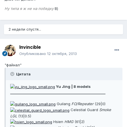
Ну типа я ж не на победку
В)
2 недели спустя...
Invincible
Опубликовано
12 октября, 2013
"файнал"
Цитата
Yu Jing | 8 models
________________________________________________________
Guilang
FO/Repeater
(29|0)
Celestial Guard
Smoke
LGL
(13|0.5)
Hsien
HMG
(61|2)