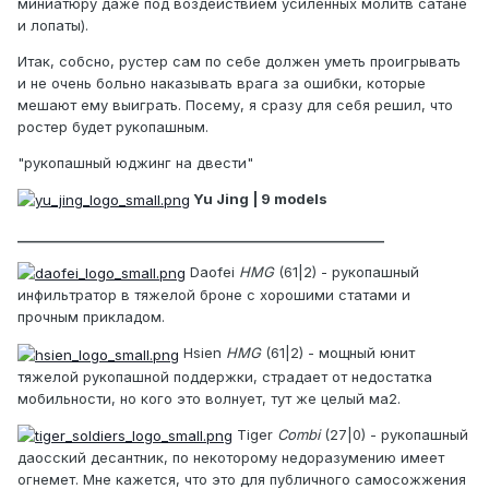
миниатюру даже под воздействием усиленных молитв сатане
и лопаты).
Итак, собсно, рустер сам по себе должен уметь проигрывать
и не очень больно наказывать врага за ошибки, которые
мешают ему выиграть. Посему, я сразу для себя решил, что
ростер будет рукопашным.
"рукопашный юджинг на двести"
Yu Jing | 9 models
________________________________________________________
Daofei
HMG
(61|2) - рукопашный
инфильтратор в тяжелой броне с хорошими статами и
прочным прикладом.
Hsien
HMG
(61|2) - мощный юнит
тяжелой рукопашной поддержки, страдает от недостатка
мобильности, но кого это волнует, тут же целый ма2.
Tiger
Combi
(27|0) - рукопашный
даосский десантник, по некоторому недоразумению имеет
огнемет. Мне кажется, что это для публичного самосожжения