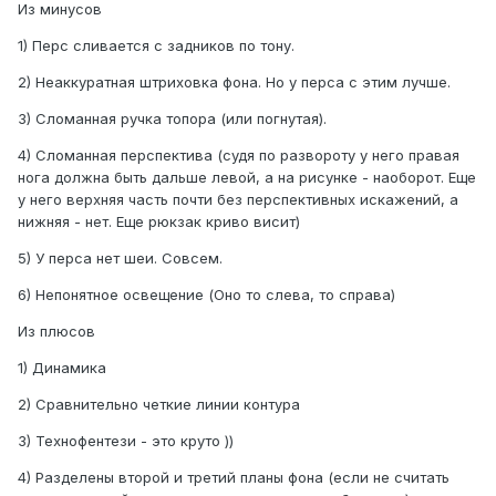
Из минусов
1) Перс сливается с задников по тону.
2) Неаккуратная штриховка фона. Но у перса с этим лучше.
3) Сломанная ручка топора (или погнутая).
4) Сломанная перспектива (судя по развороту у него правая
нога должна быть дальше левой, а на рисунке - наоборот. Еще
у него верхняя часть почти без перспективных искажений, а
нижняя - нет. Еще рюкзак криво висит)
5) У перса нет шеи. Совсем.
6) Непонятное освещение (Оно то слева, то справа)
Из плюсов
1) Динамика
2) Сравнительно четкие линии контура
3) Технофентези - это круто ))
4) Разделены второй и третий планы фона (если не считать