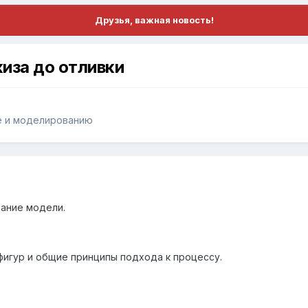
Друзья, важная новость!
иза до отливки
е и моделированию
дание модели.
фигур и общие принципы подхода к процессу.