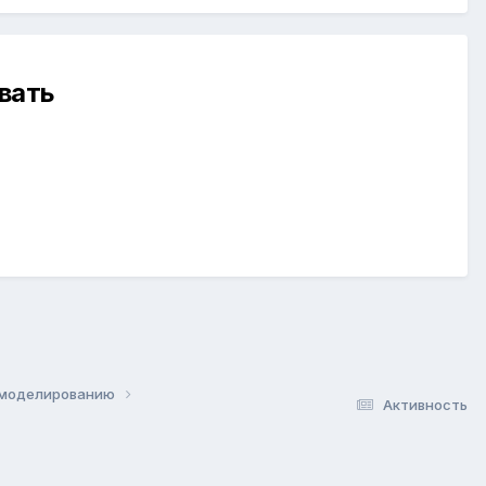
вать
и моделированию
Активность