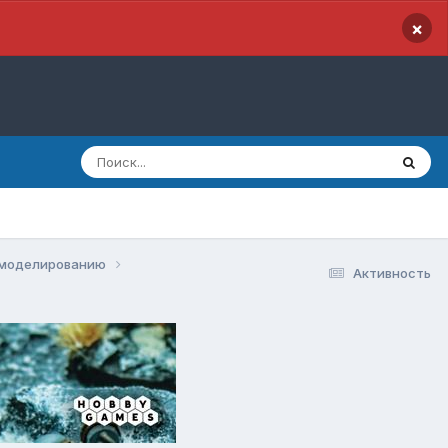
×
и моделированию
Активность