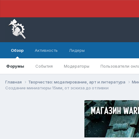
Обзор
Активность
Лидеры
Форумы
События
Модераторы
Пользователи онл
Главная
Творчество: моделирование, арт и литература
Ми
Создание миниатюры 15мм, от эскиза до отливки