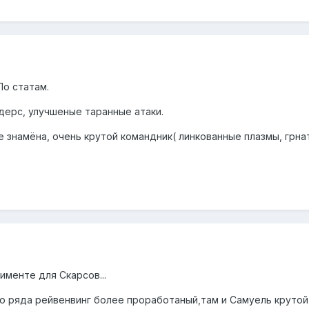
По статам.
дерс, улучшеные таранные атаки.
е знамёна, очень крутой командник( линкованные плазмы, грн
именте для Скарсов...
о ряда рейвенвинг более проработаный,там и Самуель крутой