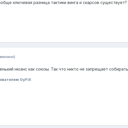
обще ключевая разница тактики винга и скарсов существует?
зменено)
енький нюанс как союзы. Так что никто не запрещает собират
ователем GyFiX