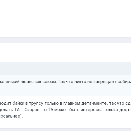
маленький нюанс как союзы. Так что никто не запрещает собир
водит байки в трупсу только в главном детачменте, так что с
делать ТА + Скаров, то ТА может быть интересна только дост
ерсальнее).