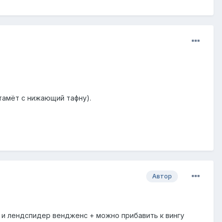
атамёт с нижающий тафну).
Автор
 и лендспидер вендженс + можно прибавить к вингу