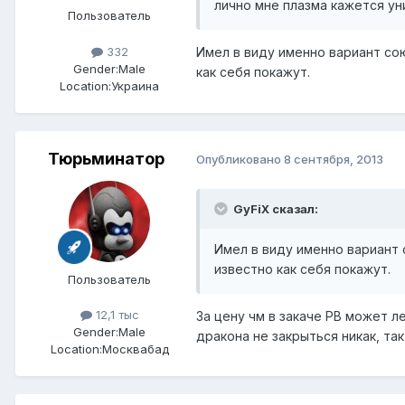
лично мне плазма кажется ун
Пользователь
332
Имел в виду именно вариант со
Gender:
Male
как себя покажут.
Location:
Украина
Тюрьминатор
Опубликовано
8 сентября, 2013
GyFiX сказал:
Имел в виду именно вариант 
известно как себя покажут.
Пользователь
12,1 тыс
За цену чм в закаче РВ может л
Gender:
Male
дракона не закрыться никак, та
Location:
Москвабад