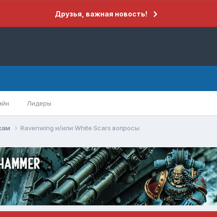
Друзья, важная новость!
айн
Лидеры
кам
Ravenwing и/или White Scars вопросы