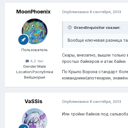
MoonPhoenix
Опубликовано
8 сентября, 2013
GrandInquisitor сказал:
Вообще ключевая разница так
Пользователь
Скары, внезапно, вышли только 
4,2 тыс
простых байкеров и атак байки.
Gender:
Male
По Крыло Ворона стандарт боле
Location:
Рэспублiка
Вейшнорыя
командники(апотекарии, знамёна
VaSSis
Опубликовано
8 сентября, 2013
Или тройки байков под сальвоб