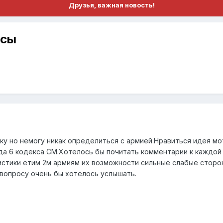
Друзья, важная новость!
осы
олку но немогу никак определиться с армией.Нравиться идея 
ода 6 кодекса СМ.Хотелось бы почитать комментарии к каждой
истики етим 2м армиям их возможности сильные слабые сторо
 вопросу очень бы хотелось услышать.