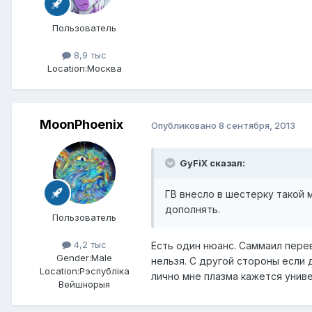
Пользователь
8,9 тыс
Location:
Москва
MoonPhoenix
Опубликовано
8 сентября, 2013
GyFiX сказал:
ГВ внесло в шестерку такой 
дополнять.
Пользователь
4,2 тыс
Есть один нюанс. Саммаил пере
Gender:
Male
нельзя. С другой стороны если 
Location:
Рэспублiка
лично мне плазма кажется унив
Вейшнорыя