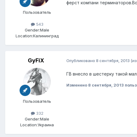
ферст компани терминаторов.Во
Пользователь
543
Gender:
Male
Location:
Калининград
GyFiX
Опубликовано
8 сентября, 2013
(и
ГВ внесло в шестерку такой мал
Изменено
8 сентября, 2013
польз
Пользователь
332
Gender:
Male
Location:
Украина