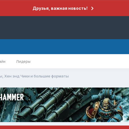
Друзья, важная новость!
айн
Лидеры
ы, Хен энд Чики и большие форматы