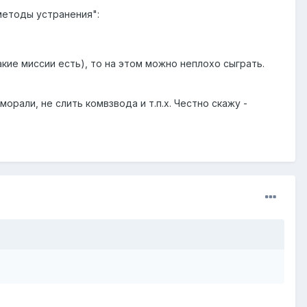
методы устранения":
акие миссии есть), то на этом можно неплохо сыграть.
орали, не слить комвзвода и т.п.х. Честно скажу -