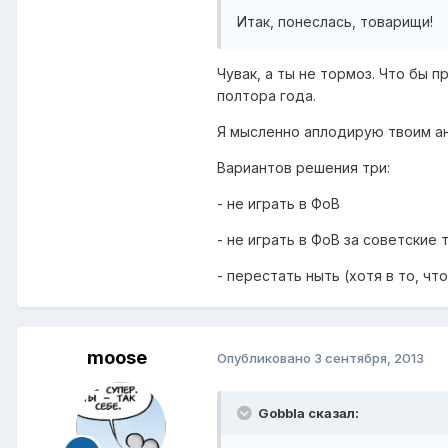
Итак, понеслась, товарищи!
Чувак, а ты не тормоз. Что бы п
полтора года.
Я мысленно аплодирую твоим ана
Вариантов решения три:
- не играть в ФоВ
- не играть в ФоВ за советские 
- перестать ныть (хотя в то, ч
moose
Опубликовано
3 сентября, 2013
Gobbla сказал: