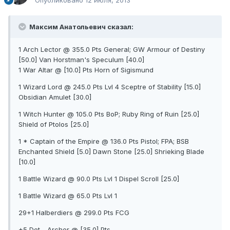
Максим Анатольевич сказал:
1 Arch Lector @ 355.0 Pts General; GW Armour of Destiny
[50.0] Van Horstman's Speculum [40.0]
1 War Altar @ [10.0] Pts Horn of Sigismund
1 Wizard Lord @ 245.0 Pts Lvl 4 Sceptre of Stability [15.0]
Obsidian Amulet [30.0]
1 Witch Hunter @ 105.0 Pts BoP; Ruby Ring of Ruin [25.0]
Shield of Ptolos [25.0]
1 * Captain of the Empire @ 136.0 Pts Pistol; FPA; BSB
Enchanted Shield [5.0] Dawn Stone [25.0] Shrieking Blade
[10.0]
1 Battle Wizard @ 90.0 Pts Lvl 1 Dispel Scroll [25.0]
1 Battle Wizard @ 65.0 Pts Lvl 1
29+1 Halberdiers @ 299.0 Pts FCG
+5 Det - Archer @ [35.0] Pts