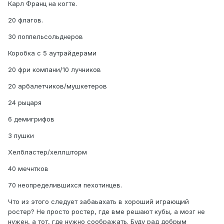
Карл Франц на когте.
20 флагов.
30 поппельсольднеров
Коробка с 5 аутрайдерами
20 фри компани/10 лучников
20 арбалетчиков/мушкетеров
24 рыцаря
6 демигрифов
3 пушки
Хелбластер/хеллшторм
40 мечнтков
70 неопределившихся пехотинцев.
Что из этого следует забаьахать в хороший играющий
ростер? Не просто ростер, где вме решают кубы, а мозг не
нужен, а тот, где нужно соображать. Буду рад добрым