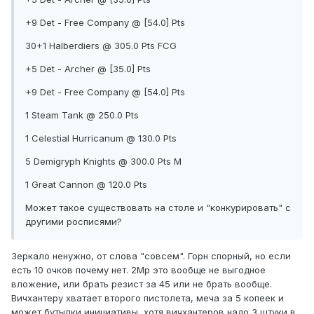
+9 Det - Free Company @ [54.0] Pts
30+1 Halberdiers @ 305.0 Pts FCG
+5 Det - Archer @ [35.0] Pts
+9 Det - Free Company @ [54.0] Pts
1 Steam Tank @ 250.0 Pts
1 Celestial Hurricanum @ 130.0 Pts
5 Demigryph Knights @ 300.0 Pts M
1 Great Cannon @ 120.0 Pts
Может такое существовать на столе и "конкурировать" с
другими росписями?
Зеркало ненужно, от слова "совсем". Горн спорный, но если
есть 10 очков почему нет. 2Мр это вообще не выгодное
вложение, или брать резист за 45 или не брать вообще.
Вичхантеру хватает второго пистолета, меча за 5 копеек и
может бутылки инициативы, хотя вичхантеров надо 3 штуки в