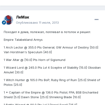
ЛеМак
Опубликовано
11 июля, 2013
Походил я дома, полежал, поплевал в потолок и решил:
Empire Talabekland Armys
1 Arch Lector @ 355.0 Pts General; GW Armour of Destiny [50.0]
Van Horstman's Speculum [40.0]
1 War Altar @ [10.0] Pts Horn of Sigismund
1 Wizard Lord @ 245.0 Pts Lvl 4 Sceptre of Stability [15.0] Obsidian
Amulet [30.0]
1 Witch Hunter @ 105.0 Pts BoP; Ruby Ring of Ruin [25.0] Shield of
Ptolos [25.0]
1 * Captain of the Empire @ 136.0 Pts Pistol; FPA; BSB Enchanted
Shield [5.0] Dawn Stone [25.0] Shrieking Blade [10.0]
1 Battle Wizard @ 90.0 Pts Lvl 1 Dispel Scroll [25.0]