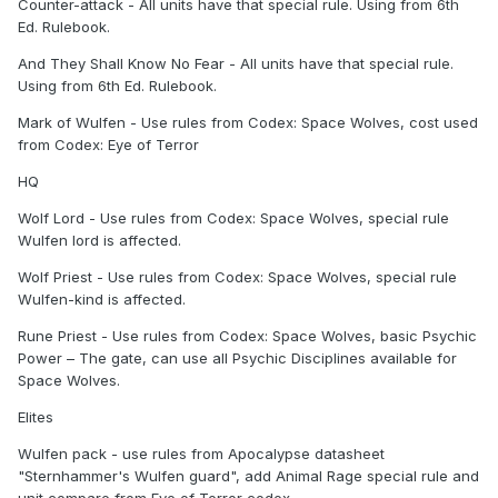
Counter-attack - All units have that special rule. Using from 6th
Ed. Rulebook.
And They Shall Know No Fear - All units have that special rule.
Using from 6th Ed. Rulebook.
Mark of Wulfen - Use rules from Codex: Space Wolves, cost used
from Codex: Eye of Terror
HQ
Wolf Lord - Use rules from Codex: Space Wolves, special rule
Wulfen lord is affected.
Wolf Priest - Use rules from Codex: Space Wolves, special rule
Wulfen-kind is affected.
Rune Priest - Use rules from Codex: Space Wolves, basic Psychic
Power – The gate, can use all Psychic Disciplines available for
Space Wolves.
Elites
Wulfen pack - use rules from Apocalypse datasheet
"Sternhammer's Wulfen guard", add Animal Rage special rule and
unit compare from Eye of Terror codex.