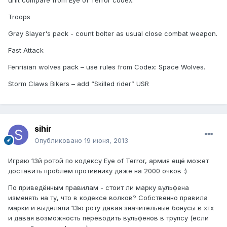
Troops
Gray Slayer's pack - count bolter as usual close combat weapon.
Fast Attack
Fenrisian wolves pack – use rules from Codex: Space Wolves.
Storm Claws Bikers – add “Skilled rider” USR
sihir
Опубликовано
19 июня, 2013
Играю 13й ротой по кодексу Eye of Terror, армия ещё может
доставить проблем противнику даже на 2000 очков :)
По приведённым правилам - стоит ли марку вульфена
изменять на ту, что в кодексе волков? Собственно правила
марки и выделяли 13ю роту давая значительные бонусы в хтх
и давая возможность переводить вульфенов в трупсу (если