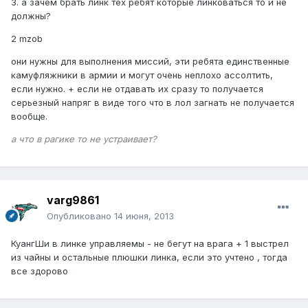
3. а зачем брать линк тех ребят которые линковаться то и не
должны?
2 mzob
они нужны для выполнения миссий, эти ребята единственные
камуфляжники в армии и могут очень неплохо ассолтить,
если нужно. + если не отдавать их сразу то получается
серьезный напряг в виде того что в лол загнать не получается
вообще.
а что в рагике то не устраивает?
varg9861
Опубликовано
14 июня, 2013
КуангШи в линке управляемы - не бегут на врага + 1 выстрел
из чайны и остальные плюшки линка, если это учтено , тогда
все здорово