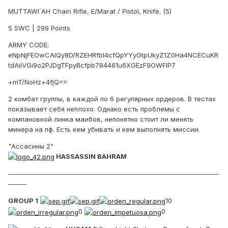
MUTTAWI´AH Chain Rifle, E/Marat / Pistol, Knife. (5)
5 SWC | 299 Points
ARMY CODE:
eNpNjFEOwCAIQy8D/RZEHRfbl4cfQpYYyGtpUkyZ1Z0Ha4NCECuKR
tdAiiVGi9o2PJDgTFpyBcfpb784461u6XGEzF9OWFlP7
+mT/NoHz+4fjQ==
2 комбат группы, в каждой по 6 регулярных ордеров. В тестах
показывает себя неплохо. Однако есть проблемы с
компановкой линка маибов, непонятно стоит ли менять
минера на пф. Есть кем убивать и кем выполнять миссии.
"Ассасины 2"
HASSASSIN BAHRAM
──────────────────────────────────────────────
────
GROUP 1
10
0
0