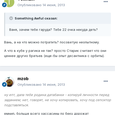
Опубликовано
14 июня, 2013
Something Awful сказал:
Ваня, зачем тебе гаруда? Тебе 22 очка некуда деть?
Вань, а на что можно потратить? посоветую неопытному.
А что в кубе у рагика не так? просто Старик считает что они
ценнее других братьев (еще-бы опыт десантника с орбиты).
mzob
Опубликовано
14 июня, 2013
ну епт, дала тебе родина датабанки - копируй личности перед
заданием; нет, говорят, не хочу копировать, хочу под сепситор
подставляться.
емнип, больше всего хассасины по беку дорожат