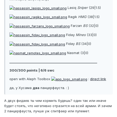
Lasiq
Sniper
(29|1.5)
Ragik
HMG
(38|1.5)
Farzan
BS
(32|0)
Fiday
Mines
(33|0)
Fiday
BS
(34|0)
Nasmat (3|0)
________________________________________________________
300/300 points | 6/6 swc
open with Aleph Toolbox
:
direct link
да, у Хусама
два
панцерфауста. : )
А двух фидаев ты чем кормить будешь? один так или иначе
будет стоять, что негативно отразится на всей армии. И зачем
2 панцерфауста, лучше уж спитфаер или пулемет.