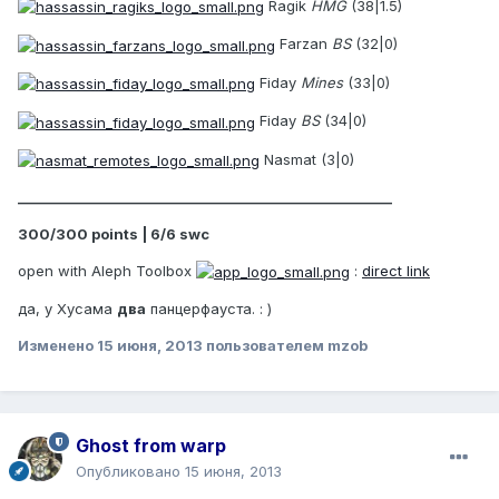
Ragik
HMG
(38|1.5)
Farzan
BS
(32|0)
Fiday
Mines
(33|0)
Fiday
BS
(34|0)
Nasmat (3|0)
________________________________________________________
300/300 points | 6/6 swc
open with Aleph Toolbox
:
direct link
да, у Хусама
два
панцерфауста. : )
Изменено
15 июня, 2013
пользователем mzob
Ghost from warp
Опубликовано
15 июня, 2013