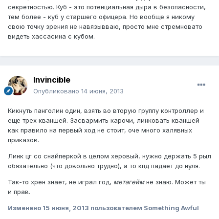
секретностью. Куб - это потенциальная дыра в безопасности,
тем более - куб у старшего офицера. Но вообще я никому
свою точку зрения не навязывваю, просто мне стремновато
видеть хассасина с кубом.
Invincible
Опубликовано
14 июня, 2013
Кикнуть панголин один, взять во вторую группу контроллер и
еще трех кваншей. Засвармить карочи, линковать кваншей
как правило на первый ход не стоит, оче много халявных
приказов.
Линк цг со снайперкой в целом херовый, нужно держать 5 рыл
обязательно (что довольно трудно), а то кпд падает до нуля.
Так-то хрен знает, не играл год,
метагейм
не знаю. Может ты
и прав.
Изменено
15 июня, 2013
пользователем Something Awful