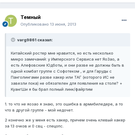
Темный
Опубликовано
13 июня, 2013
varg9861 сказал:
Китайский ростер мне нравится, но есть несколько
микро замечаний: у Имперского Сервиса нет ЯоЗао, а
есть Алефовские Юдботы, и они разве не должны быть в
одной комбат группе с Софотеком , и для Гаруды с
Панголингами разве хакер или ТАГ (которого ИС не
завезли пока) не обязателен для появления на столе? +
КуангШи я бы брал полный линк/файртим
1. то что не яозао я знаю, это ошибка в армибиледере, а то
что в другой группе - мой недочет.
2 конечно же у меня есть хакер, причем очень клевый хакер
за 13 очков и 0 свц - спецопс.