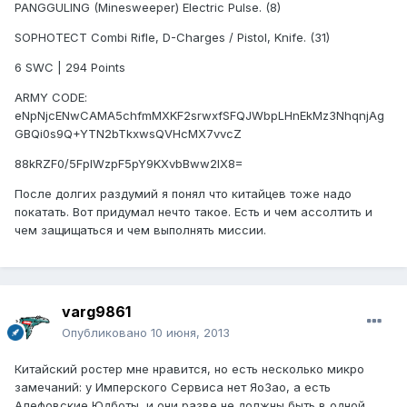
PANGGULING (Minesweeper) Electric Pulse. (8)
SOPHOTECT Combi Rifle, D-Charges / Pistol, Knife. (31)
6 SWC | 294 Points
ARMY CODE:
eNpNjcENwCAMA5chfmMXKF2srwxfSFQJWbpLHnEkMz3NhqnjAg
GBQi0s9Q+YTN2bTkxwsQVHcMX7vvcZ
88kRZF0/5FplWzpF5pY9KXvbBww2IX8=
После долгих раздумий я понял что китайцев тоже надо
покатать. Вот придумал нечто такое. Есть и чем ассолтить и
чем защищаться и чем выполнять миссии.
varg9861
Опубликовано
10 июня, 2013
Китайский ростер мне нравится, но есть несколько микро
замечаний: у Имперского Сервиса нет ЯоЗао, а есть
Алефовские Юдботы, и они разве не должны быть в одной