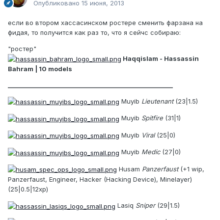
Опубликовано
15 июня, 2013
если во втором хассасинском ростере сменить фарзана на
фидая, то получится как раз то, что я сейчс собираю:
"ростер"
Haqqislam - Hassassin
Bahram | 10 models
________________________________________________________
Muyib
Lieutenant
(23|1.5)
Muyib
Spitfire
(31|1)
Muyib
Viral
(25|0)
Muyib
Medic
(27|0)
Husam
Panzerfaust
(+1 wip,
Panzerfaust, Engineer, Hacker (Hacking Device), Minelayer)
(25|0.5|12xp)
Lasiq
Sniper
(29|1.5)