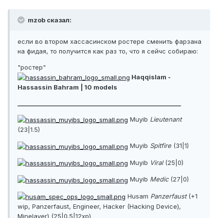
mzob сказал:
если во втором хассасинском ростере сменить фарзана
на фидая, то получится как раз то, что я сейчс собираю:
"ростер"
Haqqislam -
Hassassin Bahram | 10 models
________________________________________________________
Muyib
Lieutenant
(23|1.5)
Muyib
Spitfire
(31|1)
Muyib
Viral
(25|0)
Muyib
Medic
(27|0)
Husam
Panzerfaust
(+1
wip, Panzerfaust, Engineer, Hacker (Hacking Device),
Minelayer) (25|0.5|12xp)