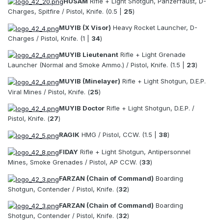
HUSAM
Rifle + Light Shotgun, Panzerfaust, D-
Charges, Spitfire / Pistol, Knife. (0.5 |
25
)
MUYIB (X Visor)
Heavy Rocket Launcher, D-
Charges / Pistol, Knife. (1 |
34
)
MUYIB Lieutenant
Rifle + Light Grenade
Launcher (Normal and Smoke Ammo.) / Pistol, Knife. (1.5 |
23
)
MUYIB (Minelayer)
Rifle + Light Shotgun, D.E.P.
Viral Mines / Pistol, Knife. (
25
)
MUYIB Doctor
Rifle + Light Shotgun, D.E.P. /
Pistol, Knife. (
27
)
RAGIK
HMG / Pistol, CCW. (1.5 |
38
)
FIDAY
Rifle + Light Shotgun, Antipersonnel
Mines, Smoke Grenades / Pistol, AP CCW. (
33
)
FARZAN (Chain of Command)
Boarding
Shotgun, Contender / Pistol, Knife. (
32
)
FARZAN (Chain of Command)
Boarding
Shotgun, Contender / Pistol, Knife. (
32
)