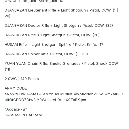
GROUP 1 (Regular: 5/Irregular: 1):
DJANBAZAN Lieutenant Rifle + Light Shotgun / Pistol, CCW. (1 |
28)
DJANBAZAN Doctor Rifle + Light Shotgun / Pistol, CCW. (32)
DJANBAZAN Rifle + Light Shotgun / Pistol, CCW. (28)
HUSAM Rifle + Light Shotgun, Spitfire / Pistol, Knife. (17)
DJANBAZAN Sniper Rifle / Pistol, CCW. (1 | 33)
YUAN YUAN Chain Rifle, Smoke Grenades / Pistol, Shock CCW.
(11)
2 SWC | 149 Points
ARMY CODE:
eNpNizEOwCAMAz+TeMYhBvGxTnl8KSyVpfMNdnZ35vJwYYAl6JC
bIfQtCDDQ7Bfw8tY0WaszrvU9/ckX9ToRKg==
"Ассасины"
HASSASSIN BAHRAM
──────────────────────────────────────────────