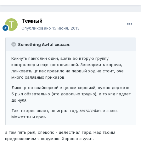
Темный
Опубликовано
15 июня, 2013
Something Awful сказал:
Кикнуть панголин один, взять во вторую группу
контроллер и еще трех кваншей. Засвармить карочи,
линковать цг как правило на первый ход не стоит, оче
много халявных приказов.
Линк цг со снайперкой в целом херовый, нужно держать
5 рыл обязательно (что довольно трудно), а то кпд падает
до нуля.
Так-то хрен знает, не играл год,
метагейм
не знаю.
Может ты и прав.
а там пять рыл, спецопс - целестиал гард. Над твоим
предложением я подумаю. Хорошо звучит.