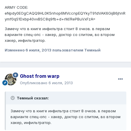
ARMY CODE:
eNpdy0EOgCAQQ9HL0K5nhop6MVccnpEQYkyT91dVAK6GijB6jhnR
ymf0qS1Dxbp40vvBSC8q9fb+d+rM/RePBuVxFzA=
Замечу что в книге инфильтра стоит 8 очков. в первом
варианте спец-опс - хакер, доктор со спитом, во втором
хакер, инфильтратор.
Изменено
6 июля, 2013
пользователем Темный
Ghost from warp
Опубликовано
6 июля, 2013
Темный сказал:
Замечу что в книге инфильтра стоит 8 очков. в первом
варианте спец-опс - хакер, доктор со спитом, во втором
хакер, инфильтратор.