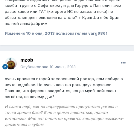
комбат группе с Софотеком , и для Гаруды с Панголингами
разве хакер или ТАГ (которого ИС не завезли пока) не
обязателен для появления на столе? + КуангШи я бы брал
полный линк/файртим
Изменено
10 июня, 2013
пользователем varg9861
mzob
Опубликовано
10 июня, 2013
очень нравится второй хассасинский ростер, сам собираю
нечто подобное. Не очень понятна роль двух фарзанов.
Понятно, что фарзан понадобится, когда муиб-лейтенант
загнётся, но почему два?
И скажи ещё, как ты оправдываешь присутствие рагика с
точки зрения бэка? Я не с целью докопаться, просто
интересно. Мне вот очень не нравится концепция ассасина-
десантника с кубом.