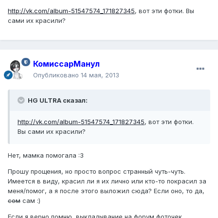
http://vk.com/album-51547574_171827345
, вот эти фотки. Вы
сами их красили?
КомиссарМанул
Опубликовано
14 мая, 2013
HG ULTRA сказал:
http://vk.com/album-51547574_171827345
, вот эти фотки.
Вы сами их красили?
Нет, мамка помогала :3
Прошу прощения, но просто вопрос странный чуть-чуть.
Имеется в виду, красил ли я их лично или кто-то покрасил за
меня/помог, а я после этого выложил сюда? Если оно, то да,
сом
сам :)
Если я верно помню, выкладывание на форум фоточек