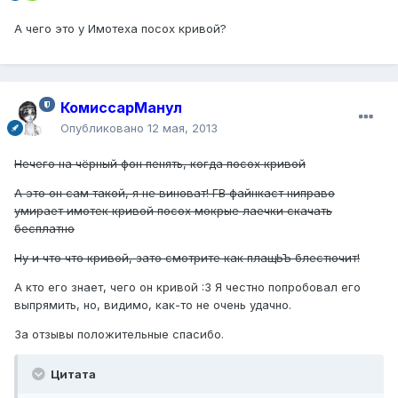
А чего это у Имотеха посох кривой?
КомиссарМанул
Опубликовано
12 мая, 2013
Нечего на чёрный фон пенять, когда посох кривой
А это он сам такой, я не виноват! ГВ файнкаст ниправо
умирает имотек кривой посох мокрые лаечки скачать
бесплатно
Ну и что что кривой, зато смотрите как плащЬЪ блестючит!
А кто его знает, чего он кривой :3 Я честно попробовал его
выпрямить, но, видимо, как-то не очень удачно.
За отзывы положительные спасибо.
Цитата