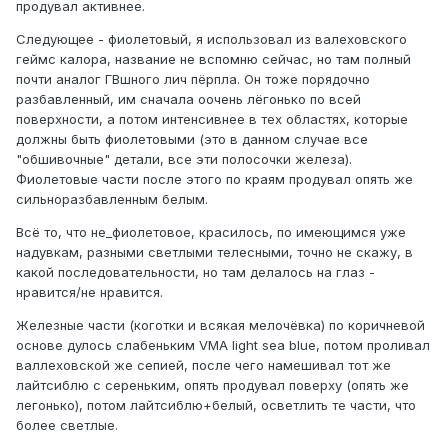
продувал активнее.
Следующее - фиолетовый, я использовал из валеховского
геймс калора, название не вспомню сейчас, но там полный
почти аналог ГВшного лич пёрпла. Он тоже порядочно
разбавленный, им сначала оочень лёгонько по всей
поверхности, а потом интенсивнее в тех областях, которые
должны быть фиолетовыми (это в данном случае все
"обшивочные" детали, все эти полосочки железа).
Фиолетовые части после этого по краям продувал опять же
сильноразбавленным белым.
Всё то, что не_фиолетовое, красилось, по имеющимся уже
надувкам, разными светлыми телесными, точно не скажу, в
какой последовательности, но там делалось на глаз -
нравится/не нравится.
Железные части (коготки и всякая мелочёвка) по коричневой
основе дулось слабеньким VMA light sea blue, потом проливал
валлеховской же сепией, после чего намешивал тот же
лайтсиблю с сереньким, опять продувал поверху (опять же
легонько), потом лайтсиблю+белый, осветлить те части, что
более светлые.