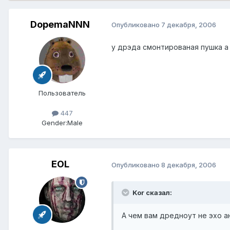
DopemaNNN
Опубликовано
7 декабря, 2006
у дрэда смонтированая пушка а 
Пользователь
447
Gender:
Male
EOL
Опубликовано
8 декабря, 2006
Kor сказал:
А чем вам дредноут не эхо а