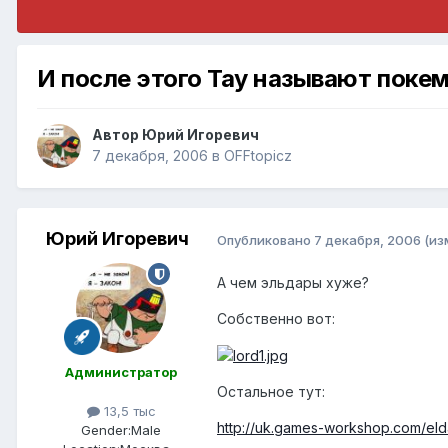
И после этого Тау называют поке
Автор
Юрий Игоревич
7 декабря, 2006
в
OFFtopicz
Юрий Игоревич
Опубликовано
7 декабря, 2006
(из
А чем эльдары хуже?
Собственно вот:
Администратор
Остальное тут:
13,5 тыс
http://uk.games-workshop.com/eld
Gender:
Male