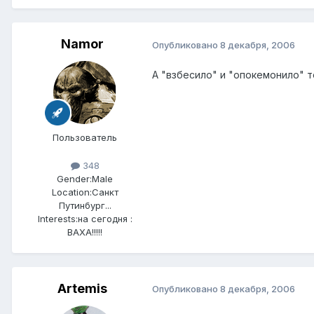
Namor
Опубликовано
8 декабря, 2006
А "взбесило" и "опокемонило" 
Пользователь
348
Gender:
Male
Location:
Санкт
Путинбург...
Interests:
на сегодня :
ВАХА!!!!!
Artemis
Опубликовано
8 декабря, 2006