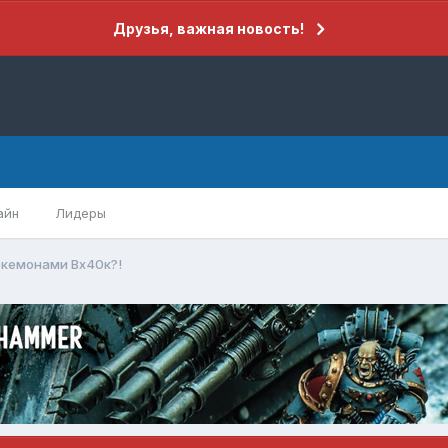
Друзья, важная новость!
айн
Лидеры
окемонами Вх40к?!