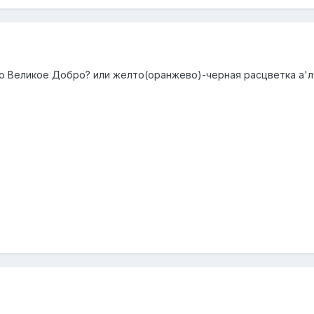
то Великое Добро? или желто(оранжево)-черная расцветка а'л