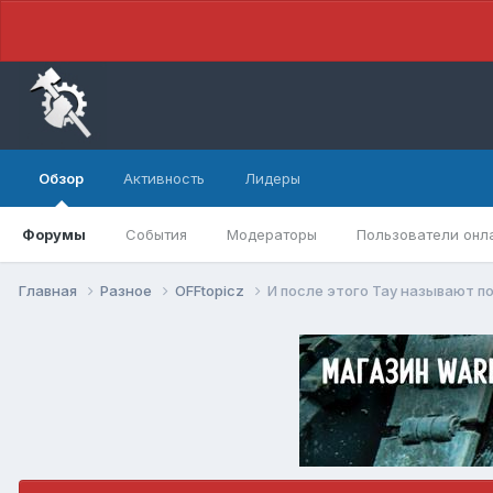
Обзор
Активность
Лидеры
Форумы
События
Модераторы
Пользователи онл
Главная
Разное
OFFtopicz
И после этого Тау называют п