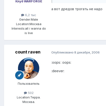
Клуб WARFORGE
а вот дредов трогать не надо
6,2 тыс
Gender:
Male
Location:
Москва
Interests:
all i wanna do
is live
count raven
Опубликовано
8 декабря, 2006
:oops: :oops:
:deever:
Пользователь
502
Location:
Терра.
Москва.