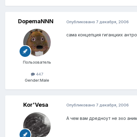
DopemaNNN
Опубликовано
7 декабря, 2006
сама концепция гиганцких антр
Пользователь
447
Gender:
Male
Kor'Vesa
Опубликовано
7 декабря, 2006
А чем вам дредноут не эхо ани