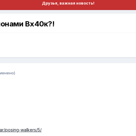
Друзья, важная новость!
монами Вх40к?!
менено)
ar/posing-walkers/5/