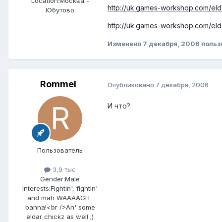
Location:
Москва -
http://uk.games-workshop.com/eld
Юбутово
http://uk.games-workshop.com/eld
Изменено
7 декабря, 2006
польз
Rommel
Опубликовано
7 декабря, 2006
И что?
Пользователь
3,9 тыс
Gender:
Male
Interests:
Fightin', fightin'
and mah WAAAAGH-
banna!<br />An' some
eldar chickz as well ;)