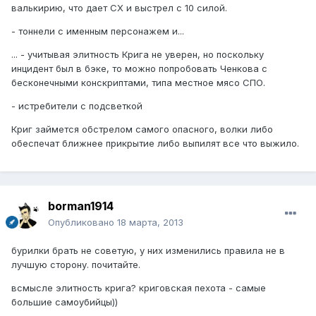
валькирию, что дает СХ и выстрел с 10 силой.
- тоннели с именным персонажем и...
... - учитывая элитность Крига не уверен, но поскольку
инцидент был в бэке, то можно попробовать Ченкова с
бесконечными конскриптами, типа местное мясо СПО.
- истребители с подсветкой
Криг займется обстрелом самого опасного, волки либо
обеспечат ближнее прикрытие либо выпилят все что выжило.
borman1914
Опубликовано
18 марта, 2013
бурилки брать не советую, у них изменились правила не в
лучшую сторону. почитайте.
всмысле элитность крига? криговская пехота - самые
большие самоубийцы))