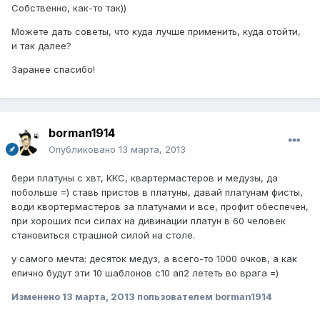
Собственно, как-то так))
Можете дать советы, что куда лучше применить, куда отойти,
и так далее?
Заранее спасибо!
borman1914
Опубликовано
13 марта, 2013
бери платуны с хвт, ККС, квартермастеров и медузы, да
побольше =) ставь пристов в платуны, давай платунам фисты,
води квортермастеров за платунами и все, профит обеспечен,
при хороших пси силах на дивинации платун в 60 человек
становиться страшной силой на столе.
у самого мечта: десяток медуз, а всего-то 1000 очков, а как
епично будут эти 10 шаблонов с10 ап2 лететь во врага =)
Изменено
13 марта, 2013
пользователем borman1914