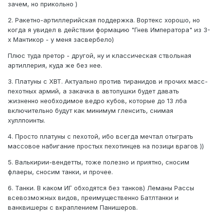
зачем, но прикольно )
2. Ракетно-артиллерийская поддержка. Вортекс хорошо, но
когда я увидел в действии формацию "Гнев Императора" из 3-
х Мантикор - у меня засвербело)
Плюс туда претор - другой, ну и классическая ствольная
артиллерия, куда же без нее.
3. Платуны с ХВТ. Актуально против тиранидов и прочих масс-
пехотных армий, а закачка в автопушки будет давать
жизненно необходимое ведро кубов, которые до 13 лба
включительно будут как минимум гленсить, снимая
хуллпоинты.
4. Просто платуны с пехотой, ибо всегда мечтал отыграть
массовое набигание простых пехотинцев на позици врагов ))
5. Валькирии-вендетты, тоже полезно и приятно, сносим
флаеры, сносим танки, и прочее.
6. Танки. В каком ИГ обходятся без танков) Леманы Рассы
всевозможных видов, преимущественно Батлтанки и
ванквишеры с вкраплением Панишеров.