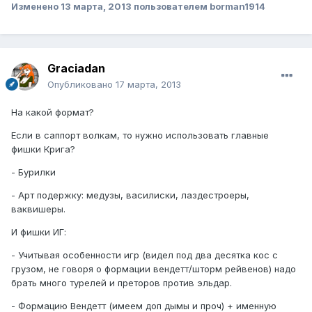
Изменено
13 марта, 2013
пользователем borman1914
Graciadan
Опубликовано
17 марта, 2013
На какой формат?
Если в саппорт волкам, то нужно использовать главные
фишки Крига?
- Бурилки
- Арт подержку: медузы, василиски, лаздестроеры,
ваквишеры.
И фишки ИГ:
- Учитывая особенности игр (видел под два десятка кос с
грузом, не говоря о формации вендетт/шторм рейвенов) надо
брать много турелей и преторов против эльдар.
- Формацию Вендетт (имеем доп дымы и проч) + именную