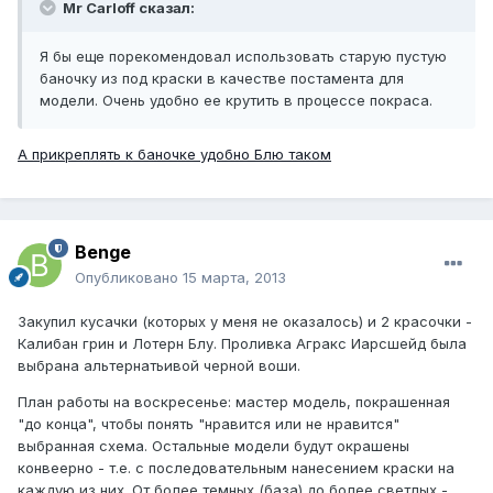
Mr Carloff сказал:
Я бы еще порекомендовал использовать старую пустую
баночку из под краски в качестве постамента для
модели. Очень удобно ее крутить в процессе покраса.
А прикреплять к баночке удобно Блю таком
Benge
Опубликовано
15 марта, 2013
Закупил кусачки (которых у меня не оказалось) и 2 красочки -
Калибан грин и Лотерн Блу. Проливка Агракс Иарсшейд была
выбрана альтернатьивой черной воши.
План работы на воскресенье: мастер модель, покрашенная
"до конца", чтобы понять "нравится или не нравится"
выбранная схема. Остальные модели будут окрашены
конвеерно - т.е. с последовательным нанесением краски на
каждую из них. От более темных (база) до более светлых -