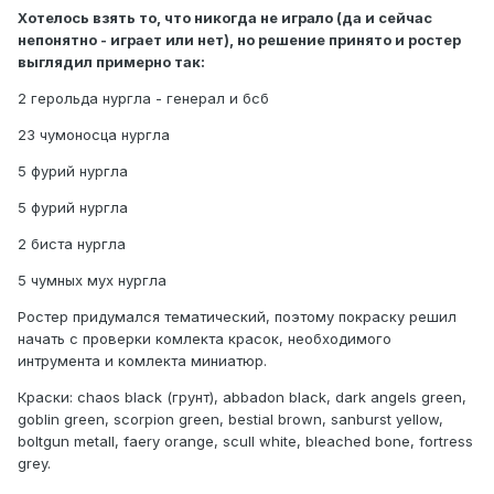
Хотелось взять то, что никогда не играло (да и сейчас
непонятно - играет или нет), но решение принято и ростер
выглядил примерно так:
2 герольда нургла - генерал и бсб
23 чумоносца нургла
5 фурий нургла
5 фурий нургла
2 биста нургла
5 чумных мух нургла
Ростер придумался тематический, поэтому покраску решил
начать с проверки комлекта красок, необходимого
интрумента и комлекта миниатюр.
Краски: chaos black (грунт), abbadon black, dark angels green,
goblin green, scorpion green, bestial brown, sanburst yellow,
boltgun metall, faery orange, scull white, bleached bone, fortress
grey.