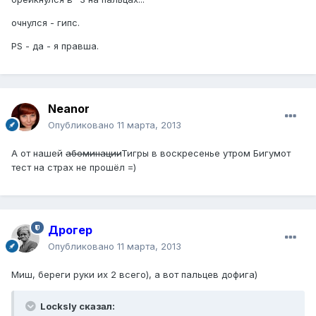
очнулся - гипс.
PS - да - я правша.
Neanor
Опубликовано
11 марта, 2013
А от нашей
абоминации
Тигры в воскресенье утром Бигумот
тест на страх не прошёл =)
Дрогер
Опубликовано
11 марта, 2013
Миш, береги руки их 2 всего), а вот пальцев дофига)
Locksly сказал: