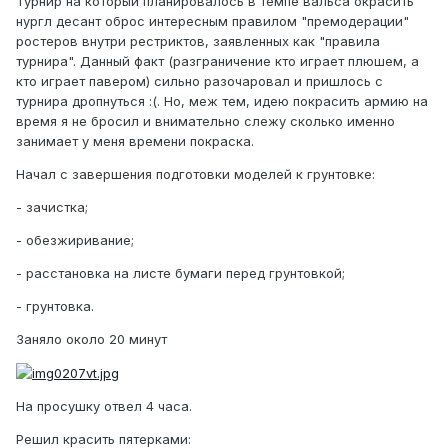
Турнир на который планировалось в темпе вальса окрасить
нургл десант оброс интересным правилом "премодерации"
ростеров внутри рестриктов, заявленных как "правила
турнира". Данный факт (разграничение кто играет плюшем, а
кто играет павером) сильно разочаровал и пришлось с
турнира дропнуться :(. Но, меж тем, идею покрасить армию на
время я не бросил и внимательно слежу сколько именно
занимает у меня времени покраска.
Начал с завершения подготовки моделей к грунтовке:
- зачистка;
- обезжиривание;
- расстановка на листе бумаги перед грунтовкой;
- грунтовка.
Заняло около 20 минут
На просушку отвел 4 часа.
Решил красить пятерками: