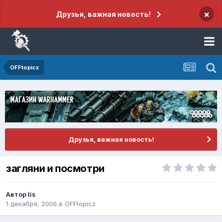
×
Друзья, важная новость!
OFFtopicz
Друзья, важная новость!
загляни и посмотри
Автор
lis
1 декабря, 2006
в
OFFtopicz