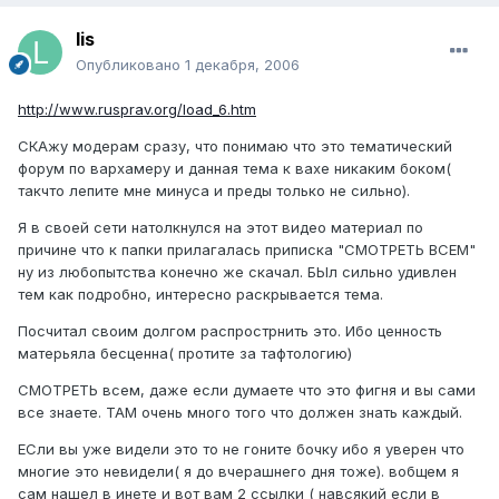
lis
Опубликовано
1 декабря, 2006
http://www.rusprav.org/load_6.htm
СКАжу модерам сразу, что понимаю что это тематический
форум по вархамеру и данная тема к вахе никаким боком(
такчто лепите мне минуса и преды только не сильно).
Я в своей сети натолкнулся на этот видео материал по
причине что к папки прилагалась приписка "СМОТРЕТЬ ВСЕМ"
ну из любопытства конечно же скачал. БЫл сильно удивлен
тем как подробно, интересно раскрывается тема.
Посчитал своим долгом распрострнить это. Ибо ценность
матерьяла бесценна( протите за тафтологию)
СМОТРЕТЬ всем, даже если думаете что это фигня и вы сами
все знаете. ТАМ очень много того что должен знать каждый.
ЕСли вы уже видели это то не гоните бочку ибо я уверен что
многие это невидели( я до вчерашнего дня тоже). вобщем я
сам нашел в инете и вот вам 2 ссылки ( навсякий если в