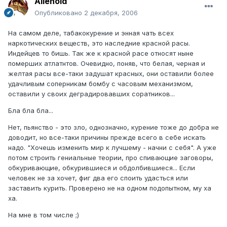
Alienoid
Опубликовано
2 декабря, 2006
На самом деле, табакокурение и энная чать всех
наркотических веществ, это наследние красной расы.
Индейцев то бишь. Так же к красной расе относят ныне
померших атлатнтов. Очевидно, поняв, что белая, черная и
желтая расы все-таки задушат красных, они оставили более
удачливым соперникам бомбу с часовым механизмом,
оставили у своих деградировавших соратников...
Бла бла бла...
Нет, пьянство - это зло, однозначно, курение тоже до добра не
доводит, но все-таки причины прежде всего в себе искать
надо. "Хочешь изменить мир к лучшему - начни с себя". А уже
потом строить гениальные теории, про спивающие заговоры,
обкуривающие, обкурившиеся и обдолбившиеся... Если
человек не за хочет, фиг два его споить удасться или
заставить курить. Проверено не на одном подопытном, му ха
ха.
На мне в том числе ;)