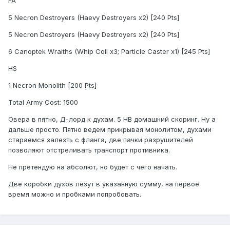
FA
5 Necron Destroyers (Haevy Destroyers x2) [240 Pts]
5 Necron Destroyers (Haevy Destroyers x2) [240 Pts]
6 Canoptek Wraiths (Whip Coil x3; Particle Caster x1) [245 Pts]
HS
1 Necron Monolith [200 Pts]
Total Army Cost: 1500
Овера в пятно, Д-лорд к духам. 5 НВ домашний скоринг. Ну а
дальше просто. Пятно ведем прикрывая монолитом, духами
стараемся залезть с фланга, две пачки разрушителей
позволяют отстреливать транспорт противника.
Не претендую на абсолют, но будет с чего начать.
Две коробки духов лезут в указанную сумму, на первое
время можно и пробками попробовать.