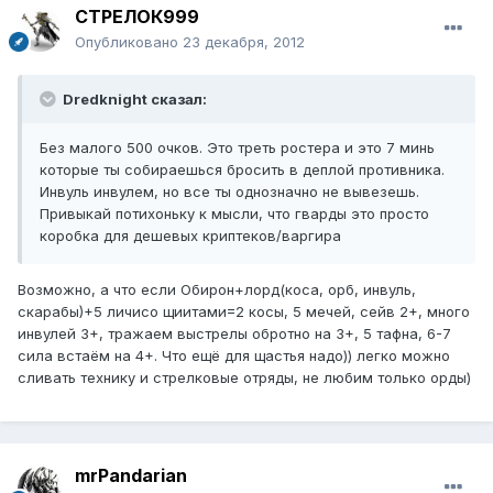
СТРЕЛОК999
Опубликовано
23 декабря, 2012
Dredknight сказал:
Без малого 500 очков. Это треть ростера и это 7 минь
которые ты собираешься бросить в деплой противника.
Инвуль инвулем, но все ты однозначно не вывезешь.
Привыкай потихоньку к мысли, что гварды это просто
коробка для дешевых криптеков/варгира
Возможно, а что если Обирон+лорд(коса, орб, инвуль,
скарабы)+5 личисо щиитами=2 косы, 5 мечей, сейв 2+, много
инвулей 3+, тражаем выстрелы обротно на 3+, 5 тафна, 6-7
сила встаём на 4+. Что ещё для щастья надо)) легко можно
сливать технику и стрелковые отряды, не любим только орды)
mrPandarian