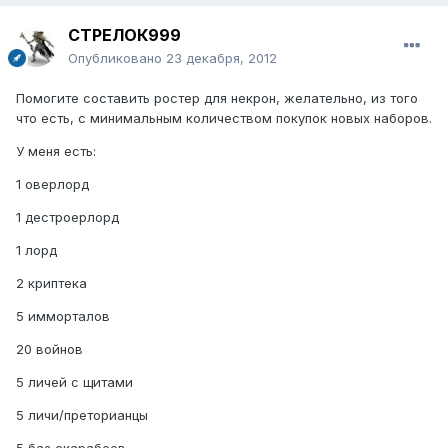
СТРЕЛОК999
Опубликовано
23 декабря, 2012
Помогите составить ростер для некрон, желательно, из того
что есть, с минимальным количеством покупок новых наборов.
У меня есть:
1 оверлорд
1 дестроерлорд
1 лорд
2 криптека
5 имморталов
20 войнов
5 личей с щитами
5 личи/преторианцы
5 баз скарабеев