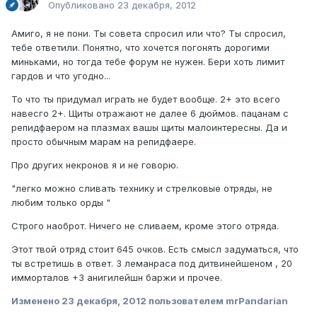
Опубликовано
23 декабря, 2012
Амиго, я не пони. Ты совета спросил или что? Ты спросил,
тебе ответили. Понятно, что хочется погонять дорогими
миньками, но тогда тебе форум не нужен. Бери хоть лимит
гардов и что угодно...
То что ты придумал играть не будет вообще. 2+ это всего
навесго 2+. Щиты отражают не далее 6 дюймов. пацанам с
репидфаером на плазмах вашы щиты малоинтересны. Да и
просто обычным марам на репидфаере.
Про других некронов я и не говорю.
"легко можно сливать технику и стрелковые отряды, не
любим только орды "
Строго наоброт. Ничего не сливаем, кроме этого отряда.
Этот твой отряд стоит 645 очков. Есть смысл задуматься, что
ты встретишь в ответ. 3 леманраса под дитвинейшеном , 20
имморталов +3 анигилейшн баржи и прочее.
Изменено
23 декабря, 2012
пользователем mrPandarian