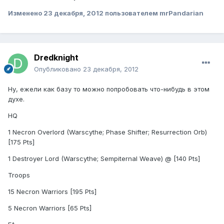
Изменено
23 декабря, 2012
пользователем mrPandarian
Dredknight
Опубликовано
23 декабря, 2012
Ну, ежели как базу то можно попробовать что-нибудь в этом
духе.
HQ
1 Necron Overlord (Warscythe; Phase Shifter; Resurrection Orb)
[175 Pts]
1 Destroyer Lord (Warscythe; Sempiternal Weave) @ [140 Pts]
Troops
15 Necron Warriors [195 Pts]
5 Necron Warriors [65 Pts]