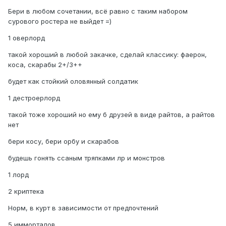
Бери в любом сочетании, всё равно с таким набором
сурового ростера не выйдет =)
1 оверлорд
такой хороший в любой закачке, сделай классику: фаерон,
коса, скарабы 2+/3++
будет как стойкий оловянный солдатик
1 дестроерлорд
такой тоже хороший но ему б друзей в виде райтов, а райтов
нет
бери косу, бери орбу и скарабов
будешь гонять ссаным тряпками лр и монстров
1 лорд
2 криптека
Норм, в курт в зависимости от предпочтений
5 имморталов