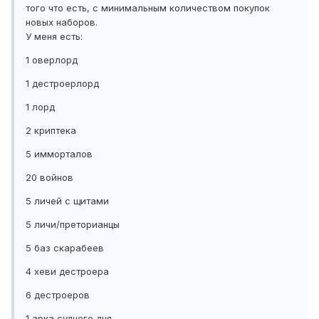
того что есть, с минимальным количеством покупок
новых наборов.
У меня есть:
1 оверлорд
1 дестроерлорд
1 лорд
2 криптека
5 имморталов
20 войнов
5 личей с щитами
5 личи/преторианцы
5 баз скарабеев
4 хеви дестроера
6 дестроеров
1 арка судного дня