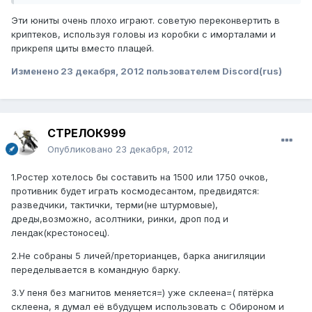
Эти юниты очень плохо играют. советую переконвертить в
криптеков, используя головы из коробки с иморталами и
прикрепя щиты вместо плащей.
Изменено
23 декабря, 2012
пользователем Discord(rus)
СТРЕЛОК999
Опубликовано
23 декабря, 2012
1.Ростер хотелось бы составить на 1500 или 1750 очков,
противник будет играть космодесантом, предвидятся:
разведчики, тактички, терми(не штурмовые),
дреды,возможно, асолтники, ринки, дроп под и
лендак(крестоносец).
2.Не собраны 5 личей/преторианцев, барка анигиляции
переделывается в командную барку.
3.У пеня без магнитов меняется=) уже склеена=( пятёрка
склеена, я думал её вбудущем использовать с Обироном и