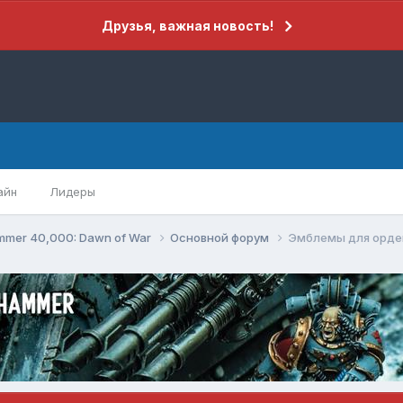
Друзья, важная новость!
айн
Лидеры
mer 40,000: Dawn of War
Основной форум
Эмблемы для орден