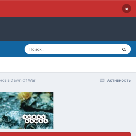
×
ов в Dawn Of War
Активность