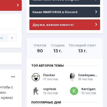
Канал WARFORGE в Discord
Друзья, важная новость!
ки
0
Ответов
Создана
Последний ответ
90
13 г.
13 г.
ТОП АВТОРОВ ТЕМЫ
Flacker
Слабоумный ниндзя
17 постов
16 постов
 чтобы с
vsp1esk
Kerrigan
аос.
13 постов
10 постов
о нужно/
ПОПУЛЯРНЫЕ ДНИ