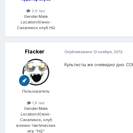
3,9 тыс
Gender:
Male
Location:
Южно-
Сахалинск клуб HQ
Flacker
Опубликовано
12 ноября, 2012
Культисты же очевидно дно. СО
Пользователь
1,9 тыс
Gender:
Male
Location:
Южно-
Сахалинск, клуб
военно-тактических
игр "HQ"