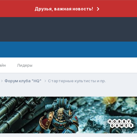
Друзья, важная новость!
айн
Лидеры
Форум клуба "HQ"
Стартерные культисты и пр.