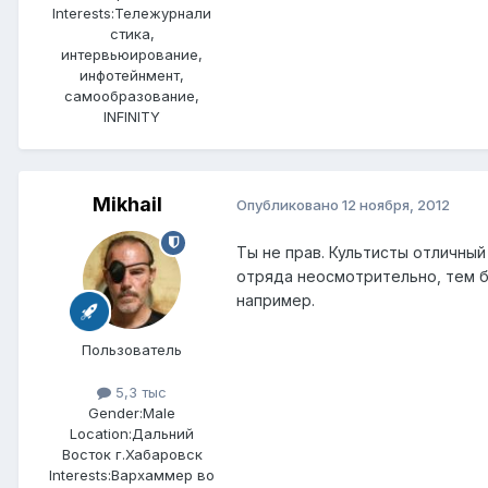
Interests:
Тележурнали
стика,
интервьюирование,
инфотейнмент,
самообразование,
INFINITY
Mikhail
Опубликовано
12 ноября, 2012
Ты не прав. Культисты отличный
отряда неосмотрительно, тем б
например.
Пользователь
5,3 тыс
Gender:
Male
Location:
Дальний
Восток г.Хабаровск
Interests:
Вархаммер во