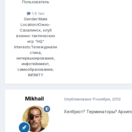
Пользователь
1,9 тыс
Gender:
Male
Location:
Южно-
Сахалинск, клуб
военно-тактических
игр "HQ"
Interests:
Тележурнали
стика,
интервьюирование,
инфотейнмент,
самообразование,
INFINITY
Mikhail
Опубликовано
11 ноября, 2012
Хелбрют? Терминаторы? Архипо