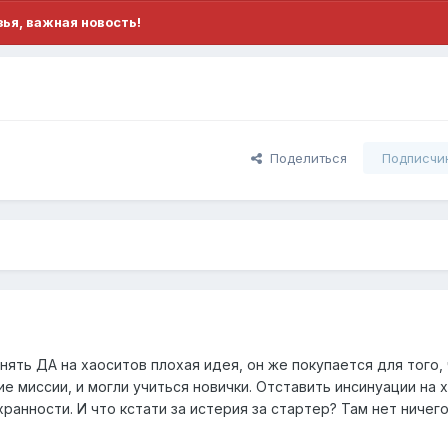
ья, важная новость!
Поделиться
Подписчи
нять ДА на хаоситов плохая идея, он же покупается для того,
 миссии, и могли учиться новички. Отставить инсинуации на х
хранности. И что кстати за истерия за стартер? Там нет ничег