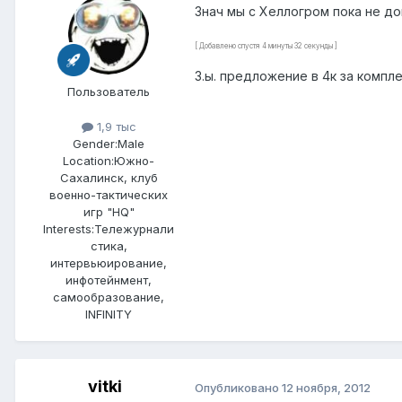
Знач мы с Хеллогром пока не дог
[ Добавлено спустя 4 минуты 32 секунды ]
З.ы. предложение в 4к за компле
Пользователь
1,9 тыс
Gender:
Male
Location:
Южно-
Сахалинск, клуб
военно-тактических
игр "HQ"
Interests:
Тележурнали
стика,
интервьюирование,
инфотейнмент,
самообразование,
INFINITY
vitki
Опубликовано
12 ноября, 2012