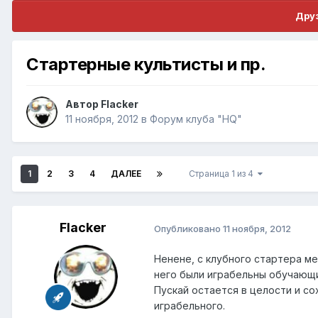
Друз
Стартерные культисты и пр.
Автор
Flacker
11 ноября, 2012
в
Форум клуба "HQ"
1
2
3
4
ДАЛЕЕ
Страница 1 из 4
Flacker
Опубликовано
11 ноября, 2012
Ненене, с клубного стартера ме
него были играбельны обучающие
Пускай остается в целости и со
играбельного.