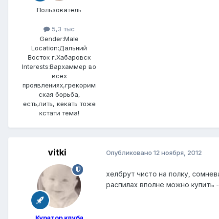
Пользователь
5,3 тыс
Gender:
Male
Location:
Дальний
Восток г.Хабаровск
Interests:
Вархаммер во
всех
проявлениях,грекорим
ская борьба,
есть,пить, кекать тоже
кстати тема!
vitki
Опубликовано
12 ноября, 2012
хелбрут чисто на полку, сомнева
распилах вполне можно купить -
Куратор клуба