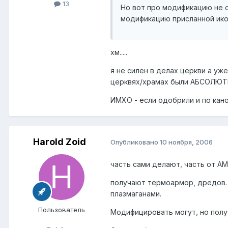
13
Но вот про модификацию не с
модификацию присланной иконы
хм.....
я не силен в делах церкви а уж
церквях/храмах были АБСОЛЮТН
ИМХО - если одобрили и по кан
Harold Zoid
Опубликовано
10 ноября, 2006
часть сами делают, часть от АМ
получают термоармор, дредов. Н
плазмаганами.
Пользователь
Модифицировать могут, но полу