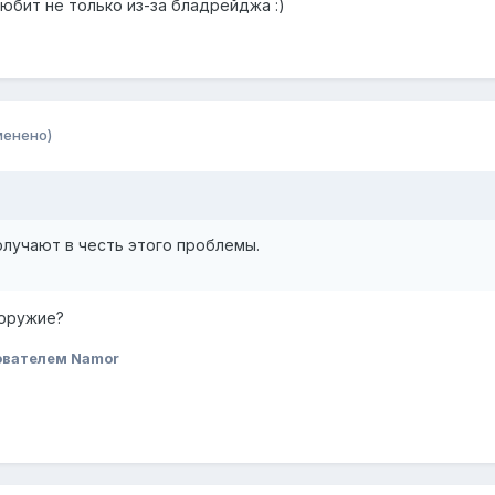
юбит не только из-за бладрейджа :)
менено)
олучают в честь этого проблемы.
 оружие?
ователем Namor