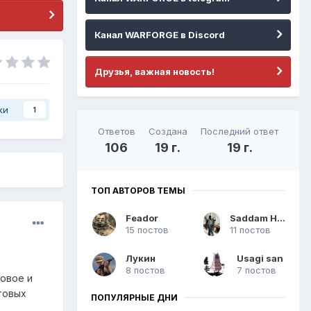
Канал WARFORGE в Discord
Друзья, важная новость!
ки
1
Ответов
Создана
Последний ответ
106
19 г.
19 г.
ТОП АВТОРОВ ТЕМЫ
Feador
Saddam Hussein
15 постов
11 постов
Лукин
Usagi san
8 постов
7 постов
повое и
товых
ПОПУЛЯРНЫЕ ДНИ