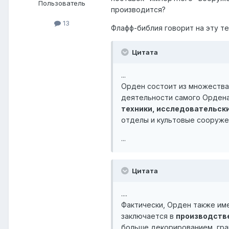
Пользователь
производится?
13
Флафф-библия говорит на эту т
Цитата
...
Орден состоит из множества
деятельности самого Ордена
техники, исследовательск
отделы и культовые сооруже
...
Цитата
....
Фактически, Орден также им
заключается в
производстве
больше декорированием, гра