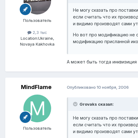
Не могу сказать про поставк
если считать что их произво
Пользователь
и видимо производят сами утр
2,3 тыс
Но вот про модификацию не с
Location:
Ukraine,
модификацию присланной иконы
Novaya Kakhovka
А может быть тогда инквизиция
MindFlame
Опубликовано
10 ноября, 2006
Grovaks сказал:
Не могу сказать про поставк
если считать что их произво
Пользователь
и видимо производят сами утр