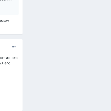
амках
ют из него
мя его