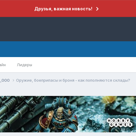
Друзья, важная новость!
айн
Лидеры
0,000
Оружие, боеприпасы и броня - как пополняются склады?