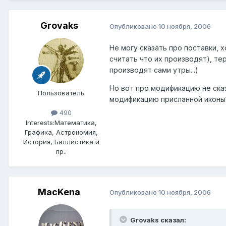
Grovaks
Опубликовано
10 ноября, 2006
Не могу сказать про поставки, 
считать что их производят), те
производят сами утры...)
Но вот про модификацию не сказ
Пользователь
модификацию присланной иконы? (
490
Interests:
Математика,
Графика, Астрономия,
История, Баллистика и
пр..
MacKena
Опубликовано
10 ноября, 2006
Grovaks сказал: