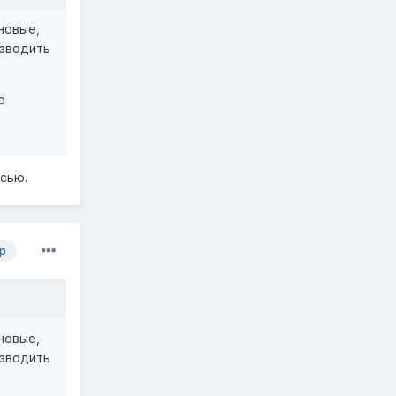
новые,
изводить
ю
сью.
р
новые,
изводить