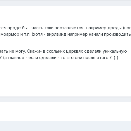
хотя вроде бы - часть таки поставляется- например дреды (но
рмоармор и т.п. (хотя - вирлвинд например начали производит
ать не могу. Скажи- в скольких церквях сделали уникальную
а главное - если сделали - то кто они после этого ?: ) )