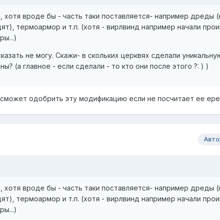
и, хотя вроде бы - часть таки поставляется- например дреды (
дят), термоармор и т.п. (хотя - вирлвинд например начали про
ы...)
казать не могу. Скажи- в скольких церквях сделали уникальну
? (а главное - если сделали - то кто они после этого ?: ) )
 сможет одобрить эту модификацию если не посчитает ее ере
Авто
и, хотя вроде бы - часть таки поставляется- например дреды (
дят), термоармор и т.п. (хотя - вирлвинд например начали про
ы...)