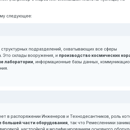
ему следующее:
 структурных подразделений, охватывающих все сферы
. Это склады вооружения, и
производство космических кор
ие лаборатории
, информационные базы данных, коммуникаци
ния.
еет в распоряжении Инженеров и Технодесантников, роль ко
 большей части оборудования
, так что Ремесленники зани
вировкой, настройкой и модифицированием основного оборуд