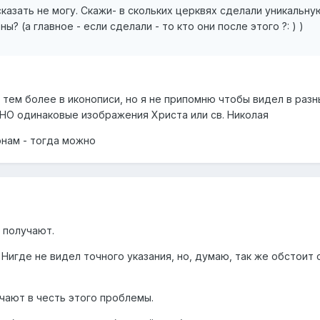
казать не могу. Скажи- в скольких церквях сделали уникальну
? (а главное - если сделали - то кто они после этого ?: ) )
е тем более в иконописи, но я не припомню чтобы видел в разн
О одинаковые изображения Христа или св. Николая
онам - тогда можно
 получают.
игде не видел точного указания, но, думаю, так же обстоит 
чают в честь этого проблемы.