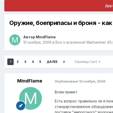
Друз
Оружие, боеприпасы и броня - ка
Автор
MindFlame
10 ноября, 2006
в
Все о вселенной Warhammer 40
1
2
3
4
5
ДАЛЕЕ
Страница 1 из 5
MindFlame
Опубликовано
10 ноября, 2006
Всем привет
Есть вопрос: правильно ли я по
стандартизованное оборудовани
поставок "импортного" вооруже