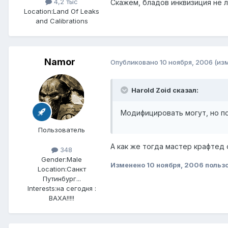
4,2 тыс
Скажем, бладов инквизиция не л
Location:
Land Of Leaks
and Calibrations
Namor
Опубликовано
10 ноября, 2006
(из
Harold Zoid сказал:
Модифицировать могут, но п
Пользователь
А как же тогда мастер крафтед
348
Gender:
Male
Изменено
10 ноября, 2006
польз
Location:
Санкт
Путинбург...
Interests:
на сегодня :
ВАХА!!!!!