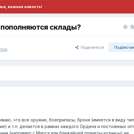
ья, важная новость!
к пополняются склады?
Поделиться
Подписчи
,000
нимаю, что все оружие, боеприпасы, броня (имеется в виду ти
е) и т.п. делается в рамках каждого Ордена и постоянных оп
ния (например с Марса или ближайшей планеты-кузницы) не