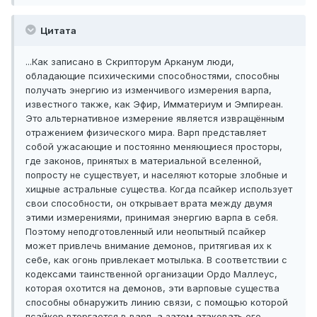
Цитата
...Как записано в Скрипторум Арканум люди,
обладающие психическими способностями, способны
получать энергию из изменчивого измерения варпа,
известного также, как Эфир, Имматериум и Эмпиреан.
Это альтернативное измерение является извращённым
отражением физического мира. Варп представляет
собой ужасающие и постоянно меняющиеся просторы,
где законов, принятых в материальной вселенной,
попросту не существует, и населяют которые злобные и
хищные астральные существа. Когда псайкер использует
свои способности, он открывает врата между двумя
этими измерениями, принимая энергию варпа в себя.
Поэтому неподготовленный или неопытный псайкер
может привлечь внимание демонов, притягивая их к
себе, как огонь привлекает мотылька. В соответствии с
кодексами таинственной организации Ордо Маллеус,
которая охотится на демонов, эти варповые существа
способны обнаружить линию связи, с помощью которой
псайкер вторгается в варп, а затем атаковать его