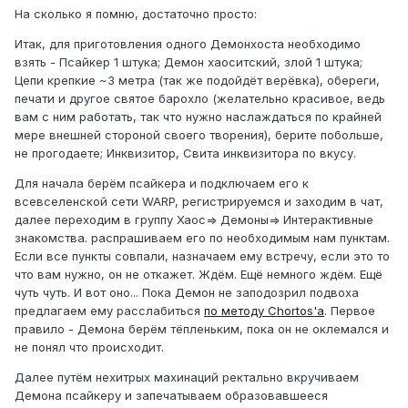
На сколько я помню, достаточно просто:
Итак, для приготовления одного Демонхоста необходимо
взять - Псайкер 1 штука; Демон хаоситский, злой 1 штука;
Цепи крепкие ~3 метра (так же подойдёт верёвка), обереги,
печати и другое святое барохло (желательно красивое, ведь
вам с ним работать, так что нужно наслаждаться по крайней
мере внешней стороной своего творения), берите побольше,
не прогодаете; Инквизитор, Свита инквизитора по вкусу.
Для начала берём псайкера и подключаем его к
всевселенской сети WARP, регистрируемся и заходим в чат,
далее переходим в группу Хаос=> Демоны=> Интерактивные
знакомства. распрашиваем его по необходимым нам пунктам.
Если все пункты совпали, назначаем ему встречу, если это то
что вам нужно, он не откажет. Ждём. Ещё немного ждём. Ещё
чуть чуть. И вот оно... Пока Демон не заподозрил подвоха
предлагаем ему расслабиться
по методу Chortos'а
. Первое
правило - Демона берём тёпленьким, пока он не оклемался и
не понял что происходит.
Далее путём нехитрых махинаций ректально вкручиваем
Демона псайкеру и запечатываем образовавшееся