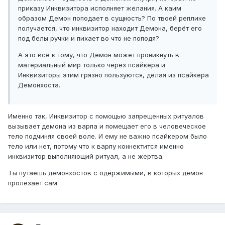
приказу Инквизитора исполняет желания. А каим
образом Демон поподает в сущность? По твоей реплике
получается, что инквизитор находит Демона, берёт его
под белы ручки и пихает во что не поподя?
А это всё к тому, что Демон может проникнуть в
материальный мир только через псайкера и
Инквизиторы этим грязно пользуются, делая из псайкера
Демонхоста.
Именно так, Инквизитор с помощью запрещенных ритуалов
вызывает демона из варпа и помещает его в человеческое
тело подчиняя своей воле. И ему не важно псайкером было
тело или нет, потому что к варпу коннектится именно
инквизитор выполняющий ритуал, а не жертва.
Ты путаешь демонхостов с одержимыми, в которых демон
пролезает сам