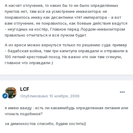
А насчёт отлучения, то каких бы то ни было определённых
пунктов нет, там всё на усмотрение инквизитора: не
понравилось инкву как десантники чтят императора - а вот
вам отлучение, не понравилось, как боевые действия ведутся
- неугодных на костёр, Главное перед Лордом-инквизитором
правильно отчитаться и всё пучком будет.
А из ереси можно вернуться только по решению суда. пример
- бадабская война, там три капитула оправдали и отправили в
100 летний крестовый поход. Не важно что они там сгинули,
главное что оправдали.:)
LCF
Опубликовано
10 ноября, 2006
я имею ввиду : есть ли какаянибудь определенная литания или
чтоньть подобнное?
за демонхостов спасибо, будем хостить))