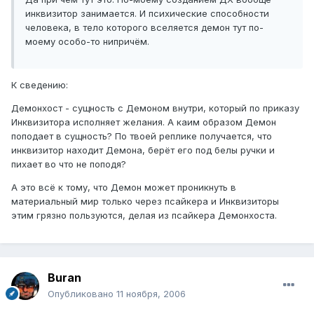
инквизитор занимается. И психические способности
человека, в тело которого вселяется демон тут по-
моему особо-то нипричём.
К сведению:
Демонхост - сущность с Демоном внутри, который по приказу
Инквизитора исполняет желания. А каим образом Демон
поподает в сущность? По твоей реплике получается, что
инквизитор находит Демона, берёт его под белы ручки и
пихает во что не поподя?
А это всё к тому, что Демон может проникнуть в
материальный мир только через псайкера и Инквизиторы
этим грязно пользуются, делая из псайкера Демонхоста.
Buran
Опубликовано
11 ноября, 2006