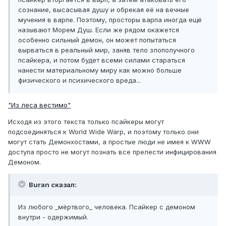
сознание, высасывая душу и обрекая её на вечные
мучения в варпе. Поэтому, просторы варпа иногда ещё
называют Морем Душ. Если же рядом окажется
особенно сильный демон, он может попытаться
вырваться в реальный мир, заняв тело злополучного
псайкера, и потом будет всеми силами стараться
нанести материальному миру как можно больше
физического и психического вреда...
"Из леса вестимо"
Исходя из этого текста только псайкеры могут
подсоединяться к World Wide Warp, и поэтому только они
могут стать Демонхостами, а простые люди не имея к WWW
доступа просто не могут познать все прелести инфицирования
Демоном.
Buran сказал:
Из любого _мёртвого_ человека. Псайкер с демоном
внутри - одержимый.