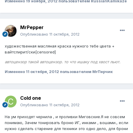
Изменено
19 ноября, 2012
пользователем RussianKamikaze
MrPepper
Опубликовано
11 октября, 2012
художественная масляная краска нужного тебе цвета +
вайтспирит/ски[censored]
автоцензор такой автоцензор. то что ишаку под хвост льют.
Изменено
11 октября, 2012
пользователем MrПерчик
Cold one
Опубликовано
11 октября, 2012
На ум приходят чернила , и проливки Миговские.Я не совсем
понимаю, Зачем тонировать броню ИГ, инками , вошами., если
нужно сделать старение для техники это одно дело, для брони