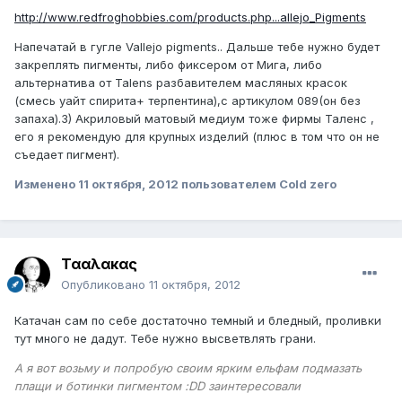
http://www.redfroghobbies.com/products.php...allejo_Pigments
Напечатай в гугле Vallejo pigments.. Дальше тебе нужно будет
закреплять пигменты, либо фиксером от Мига, либо
альтернатива от Talens разбавителем масляных красок
(смесь уайт спирита+ терпентина),с артикулом 089(он без
запаха).3) Акриловый матовый медиум тоже фирмы Таленс ,
его я рекомендую для крупных изделий (плюс в том что он не
съедает пигмент).
Изменено
11 октября, 2012
пользователем Cold zero
Τααλακας
Опубликовано
11 октября, 2012
Катачан сам по себе достаточно темный и бледный, проливки
тут много не дадут. Тебе нужно высветвлять грани.
А я вот возьму и попробую своим ярким ельфам подмазать
плащи и ботинки пигментом :DD заинтересовали