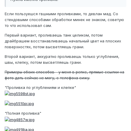
Если пользуешся гвшными проливками, то девлан мад. Со
стендовыми способами обработки минек не знаком, советую
то что использовал сам.
Первый вариант, проливаешь танк целиком, потом
драйбрашем восстанавливаешь начальный цвет на плоских
поверхностях, потом высветляешь грани.
Второй вариант, аккуратно проливаешь только углубления,
швы, клепку, потом высветляешь грани.
Примеры обоих способов - у меня в репке, прямые ссылки на
фото дать сейчас не могу, с телефона сижу.
"Проливка по углублениям и клепке"
"Полная проливка"