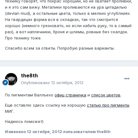
технику говорят, что покрас хороший, но не хватает проливки,
и я это сам вижу. Металики проливаются на ура цитаделью
(devlan mud), а остальные цвета, только в мелких углублниях.
На гвардецах форма вся в складках, так что смотрится
хорошо (немного грязновато, но если набить руку, то в самый
раз), а вот наплечники, броня и шлемы, ровные без скалдок.
Про технику тоже.
Спасибо всем за ответы. Попробую разные варианты.
the8th
Опубликовано
12 октября, 2012
По пигментам Валльехо
офиц страничка
и
список цветов
.
Еще оставлю здесь ссылку на хорошую
статью про пигменты
МИГ.
Надеюсь поможет)
Изменено
12 октября, 2012
пользователем the8th