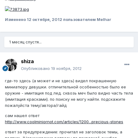
Изменено
12 октября, 2012
пользователем Melhar
1 месяц спустя...
shiza
Опубликовано
19 ноября, 2012
где-то здесь (а может и не здесь) видел покрашенную
миниатюру девушки. отличительной особенностью было ее
оружие - имитация под лед. сквозь меч было видно часть тела
(имитация красками). по поиску не могу найти. подскажите
пожалуйста тему/автора/гайд
сам нашел ответ
http://www.coolminiornot.com/articles/1200...precious-stones
ответ за предупреждение: прочитал не заголовок темы, а
подпись "Новичковские вопросы по покраске". ошибся,