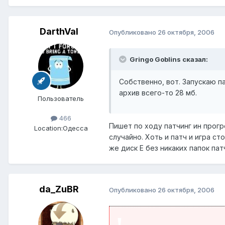
DarthVal
Опубликовано
26 октября, 2006
Gringo Goblins сказал:
Собственно, вот. Запускаю па
архив всего-то 28 мб.
Пользователь
466
Пишет по ходу патчинг ин прогр
Location:
Одесса
случайно. Хоть и патч и игра ст
же диск Е без никаких папок пат
da_ZuBR
Опубликовано
26 октября, 2006