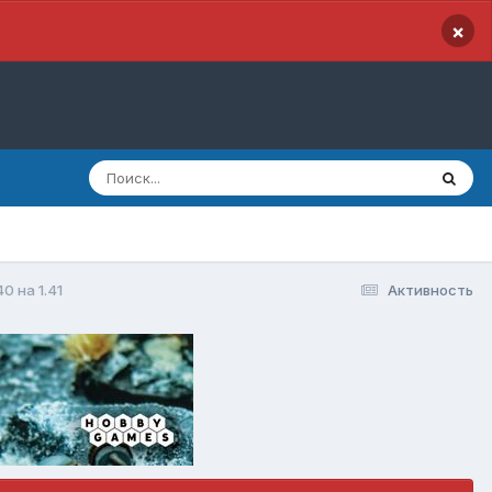
×
0 на 1.41
Активность