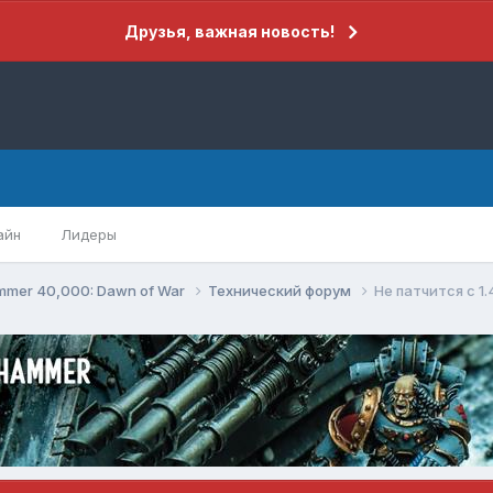
Друзья, важная новость!
айн
Лидеры
mer 40,000: Dawn of War
Технический форум
Не патчится с 1.4