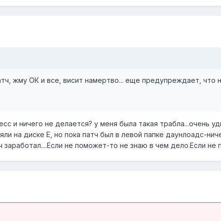
тч, жму ОК и все, висит намертво... еще предупреждает, что н
есс и ничего не делается? у меня была такая трабла...очень
ояли на диске Е, но пока патч был в левой папке даунлоадс-нич
ч заработал....Если не поможет-то не знаю в чем дело.Если не п