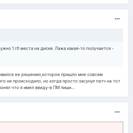
ужно 1 гб места на диске. Лажа какая-то получается -
 удивился ее решению,которое пришло мне совсем
его не происходило, но когда просто засунул патч на тот
онял что я имел ввиду-в ПМ пиши....