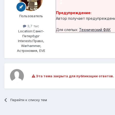
!
Предупреждение:
Пользователь
Автор получает предупреждение
3,7 тыс
Для слепых:
Технический ФАК
Location:
Санкт-
Петербург
Interests:
Право,
Warhammer,
Астрономия, EVE
Эта тема закрыта для публикации ответов.
Перейти к списку тем