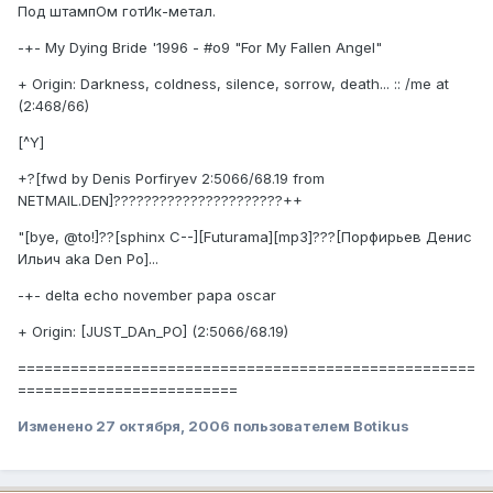
Под штампОм готИк-метал.
-+- My Dying Bride '1996 - #o9 "For My Fallen Angel"
+ Origin: Darkness, coldness, silence, sorrow, death... :: /me at
(2:468/66)
[^Y]
+?[fwd by Denis Porfiryev 2:5066/68.19 from
NETMAIL.DEN]??????????????????????++
"[bye, @to!]??[sphinx C--][Futurama][mp3]???[Порфирьев Денис
Ильич aka Den Po]...
-+- delta echo november papa oscar
+ Origin: [JUST_DAn_PO] (2:5066/68.19)
====================================================
=========================
Изменено
27 октября, 2006
пользователем Botikus