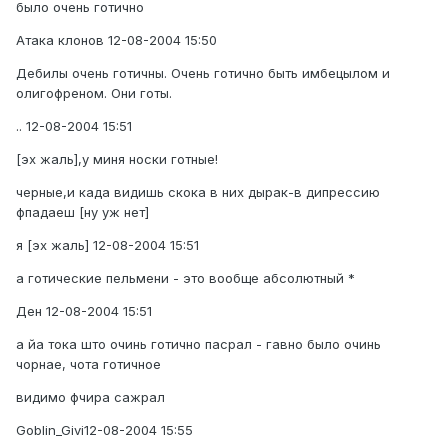
было очень готично
Атака клонов 12-08-2004 15:50
Дебилы очень готичны. Очень готично быть имбецылом и
олигофреном. Они готы.
.. 12-08-2004 15:51
[эх жаль],у миня носки готные!
черные,и када видишь скока в них дырак-в дипрессию
фпадаеш [ну уж нет]
я [эх жаль] 12-08-2004 15:51
а готические пельмени - это вообще абсолютный *
Ден 12-08-2004 15:51
а йа тока што очинь готично пасрал - гавно было очинь
чорнае, чота готичное
видимо фчира сажрал
Goblin_Givi12-08-2004 15:55