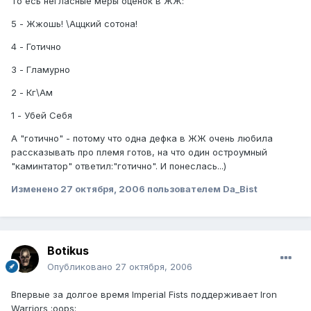
То есь негласные меры оценок в ЖЖ:
5 - Жжошь! \Аццкий сотона!
4 - Готично
3 - Гламурно
2 - Кг\Ам
1 - Убей Себя
А "готично" - потому что одна дефка в ЖЖ очень любила
рассказывать про племя готов, на что один остроумный
"каминтатор" ответил:"готично". И понеслась...)
Изменено
27 октября, 2006
пользователем Da_Bist
Botikus
Опубликовано
27 октября, 2006
Впервые за долгое время Imperial Fists поддерживает Iron
Warriors :oops: