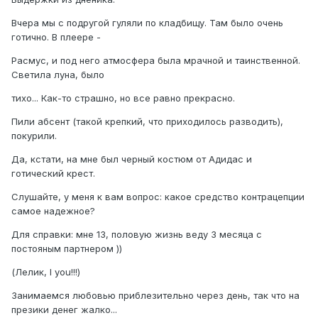
Вчера мы с подругой гуляли по кладбищу. Там было очень
готично. В плеере -
Расмус, и под него атмосфера была мрачной и таинственной.
Светила луна, было
тихо... Как-то страшно, но все равно прекрасно.
Пили абсент (такой крепкий, что приходилось разводить),
покурили.
Да, кстати, на мне был черный костюм от Адидас и
готический крест.
Слушайте, у меня к вам вопрос: какое средство контрацепции
самое надежное?
Для справки: мне 13, половую жизнь веду 3 месяца с
постояным партнером ))
(Лелик, I you!!!)
Занимаемся любовью приблезительно через день, так что на
презики денег жалко...