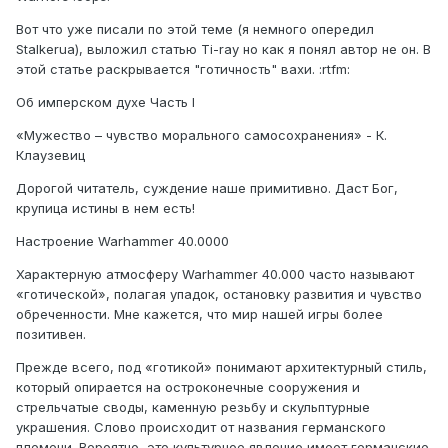
Вот что уже писали по этой теме (я немного опередил
Stalkerua), выложил статью Ti-ray но как я понял автор не он. В
этой статье раскрывается "готичность" вахи. :rtfm:
Об имперском духе Часть I
«Мужество – чувство морального самосохранения» - К.
Клаузевиц
Дорогой читатель, суждение наше примитивно. Даст Бог,
крупица истины в нем есть!
Настроение Warhammer 40.0000
Характерную атмосферу Warhammer 40.000 часто называют
«готической», полагая упадок, остановку развития и чувство
обреченности. Мне кажется, что мир нашей игры более
позитивен.
Прежде всего, под «готикой» понимают архитектурный стиль,
который опирается на остроконечные сооружения и
стрельчатые своды, каменную резьбу и скульптурные
украшения. Слово происходит от названия германского
племени. Вероятно, это культурное явление имеет германские