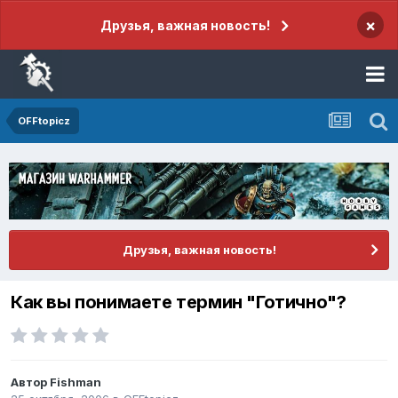
×
Друзья, важная новость!
OFFtopicz
Друзья, важная новость!
Как вы понимаете термин "Готично"?
Автор
Fishman