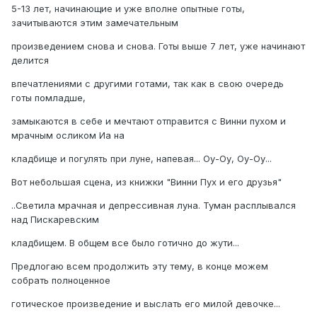
5-13 лет, начинающие и уже вполне опытные готы,
зачитываются этим замечательным
произведением снова и снова. Готы выше 7 лет, уже начинают
делится
впечатлениями с другими готами, так как в свою очередь
готы помладше,
замыкаются в себе и мечтают отправится с Винни пухом и
мрачным осликом Иа на
кладбище и погулять при луне, напевая... Оу-Оу, Оу-Оу...
Вот небольшая сцена, из книжки "Винни Пух и его друзья"
..Светила мрачная и депрессивная луна. Туман расплывался
над Пискаревским
кладбищем. В общем все было готично до жути...
Предлогаю всем продолжить эту тему, в конце можем
собрать полноценное
готическое произведение и выслать его милой девочке...