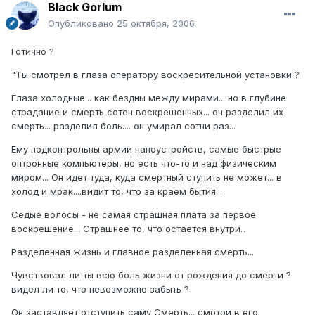
Black Gorlum
Опубликовано
25 октября, 2006
Готично ?
"Ты смотрел в глаза оператору воскресительной установки ?
Глаза холодные... как бездны между мирами... но в глубине
страдание и смерть сотен воскрешенных... он разделил их
смерть... разделил боль.... он умирал сотни раз...
Ему подконтрольны армии наноустройств, самые быстрые
оптронные компьютеры, но есть что-то и над физическим
миром... Он идет туда, куда смертный ступить не может... в
холод и мрак....видит то, что за краем бытия...
Седые волосы - не самая страшная плата за первое
воскрешение... Страшнее то, что остается внутри…
Разделенная жизнь и главное разделенная смерть...
Чувствовал ли ты всю боль жизни от рождения до смерти ?
видел ли то, что невозможно забыть ?
Он заставляет отступить саму Смерть... смотри в его