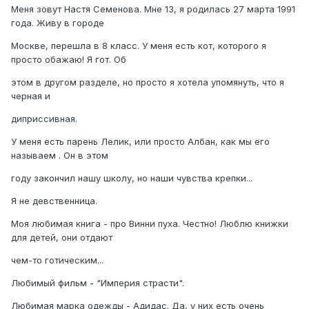
Меня зовут Hастя Семенова. Мне 13, я родилась 27 марта 1991
года. Живу в городе
Москве, перешла в 8 класс. У меня есть кот, которого я
просто обажаю! Я гот. Об
этом в другом разделе, но просто я хотела упомянуть, что я
черная и
диприссивная.
У меня есть парень Лелик, или просто Албан, как мы его
называем . Он в этом
году закончил нашу школу, но наши чувства крепки...
Я не девственница.
Моя любимая книга - про Винни пуха. Честно! Люблю книжки
для детей, они отдают
чем-то готическим...
Любимый фильм - "Империя страсти".
Любимая марка одежды - Адидас. Да, у них есть очень