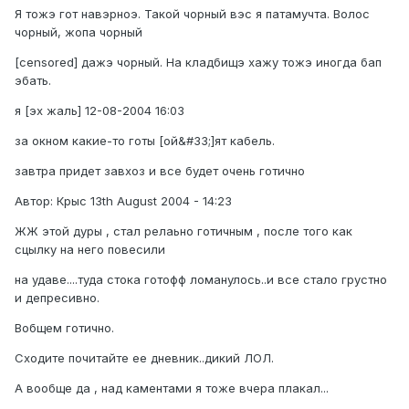
Я тожэ гот навэрноэ. Такой чорный вэс я патамучта. Волос
чорный, жопа чорный
[censored] дажэ чорный. Hа кладбищэ хажу тожэ иногда бап
эбать.
я [эх жаль] 12-08-2004 16:03
за окном какие-то готы [ой&#33;]ят кабель.
завтра придет завхоз и все будет очень готично
Автор: Крыс 13th August 2004 - 14:23
ЖЖ этой дуры , стал релаьно готичным , после того как
сцылку на него повесили
на удаве....туда стока готофф ломанулось..и все стало грустно
и депресивно.
Вобщем готично.
Сходите почитайте ее дневник..дикий ЛОЛ.
А вообще да , над каментами я тоже вчера плакал...