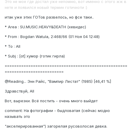
Это не мое где достал уже непомню, вот именно с этого жж в
нете и появился новый термин готичноти :)
итак уже этих ГОТов развелось, но фсе таки..
* Area : SU.MUSIC.HEAVY&DEATH (хевидес)
* From : Bogdan Watula, 2:468/66 (01 Hоя 04 12:48)
* To : All
* Subj : [ot] хумор (готик гирла)
====================================================
=========================
@Reading... Энн Райс, "Вампир Лестат" (1985) [46,41 %]
Здравствуй, All
Вот, вырезки. Всё постить - очень много выйдет
comment: Hа фотографии - быдловатая (сейчас модно
называть это
"акселерированная") загорелая русоволосая девка.