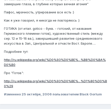
замершие глаза, в глубине которых вечная агония"
Пафос, мрачность, утрирование все есть :)
Как я уже говорил, я никогда не повторяюсь :)
ГОТИКА (от итал. gotico - букв. - готский, от названия
Германского племени готов), художественный стиль (между
сер. 12 и 15-16 вв.), завершивший развитие средневекового
искусства в Зап., Центральной и отчасти Вост. Европе….
Подробнее тут:
http://ru.wikipedia.org/wiki/%D0%93%D0%BE%...%B8%D0%BA%
D0%B0
Про "Готов":
http://ru.wikipedia.org/wiki/%D0%93%D0%BE%...%D1%80%D0%B
0%29
Изменено
25 октября, 2006
пользователем Black Gorlum