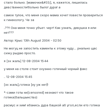
стало больно. [мамочки&#33;], я, кажется, лишилась
девственности!больно было! дура! а
самое тупое, что меня скоро мама хочет повести провериться
к гинекологу. Че за
..??!! Она меня точно убъет. черт! Как узнать, девушка я или
нет???
Автор: Крыс 13th August 2004 - 02:50
Hе могуц не запостить каменты к этому чуду.... рнально щас
сижу рыдаю просто.
я [эх жаль] 12-08-2004 15:44
у меня на столе стоит охуэнно готичный чорный факс
.. 12-08-2004 15:45
[эх жаль],готика [ну уж нет]!
*-сами готы ни[censored] незнают что такое
готика(бальшынство)
расмус и хим! ебанись дура башкой аб угол,если ето готика