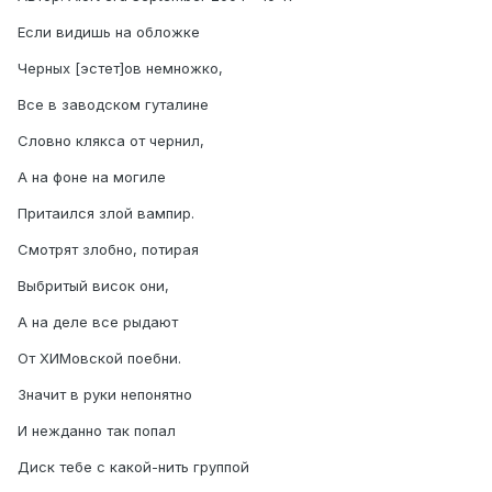
Если видишь на обложке
Черных [эстет]ов немножко,
Все в заводском гуталине
Словно клякса от чернил,
А на фоне на могиле
Притаился злой вампир.
Смотрят злобно, потирая
Выбритый висок они,
А на деле все рыдают
От ХИМовской поебни.
Значит в руки непонятно
И нежданно так попал
Диск тебе с какой-нить группой