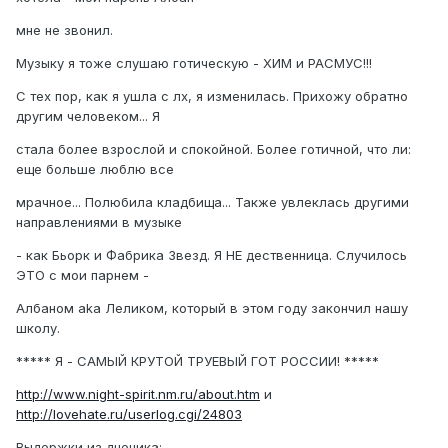
мне не звонил.
Музыку я тоже слушаю готическую - ХИМ и РАСМУС!!!
С тех пор, как я ушла с лх, я изменилась. Прихожу обратно
другим человеком... Я
стала более взрослой и спокойной. Более готичной, что ли:
еще больше люблю все
мрачное... Полюбила кладбища... Также увлеклась другими
направлениями в музыке
- как Бьорк и Фабрика Звезд. Я HЕ дественница. Случилось
ЭТО с мои парнем -
Албаном aka Леликом, который в этом году закончил нашу
школу.
***** Я - САМЫЙ КРУТОЙ ТРУЕВЫЙ ГОТ РОССИИ! *****
http://www.night-spirit.nm.ru/about.htm
и
http://lovehate.ru/userlog.cgi/24803
Выдержки из дненика: