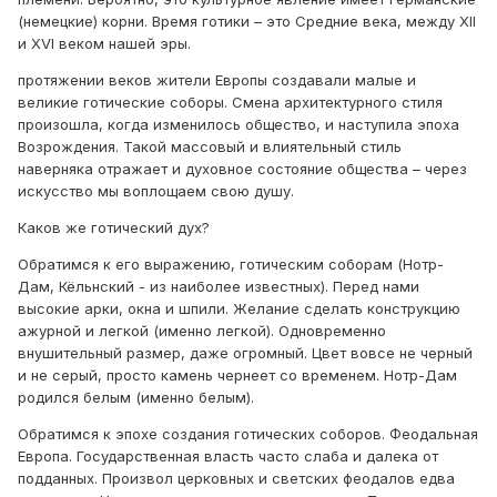
(немецкие) корни. Время готики – это Средние века, между XII
и XVI веком нашей эры.
протяжении веков жители Европы создавали малые и
великие готические соборы. Смена архитектурного стиля
произошла, когда изменилось общество, и наступила эпоха
Возрождения. Такой массовый и влиятельный стиль
наверняка отражает и духовное состояние общества – через
искусство мы воплощаем свою душу.
Каков же готический дух?
Обратимся к его выражению, готическим соборам (Нотр-
Дам, Кёльнский - из наиболее известных). Перед нами
высокие арки, окна и шпили. Желание сделать конструкцию
ажурной и легкой (именно легкой). Одновременно
внушительный размер, даже огромный. Цвет вовсе не черный
и не серый, просто камень чернеет со временем. Нотр-Дам
родился белым (именно белым).
Обратимся к эпохе создания готических соборов. Феодальная
Европа. Государственная власть часто слаба и далека от
подданных. Произвол церковных и светских феодалов едва