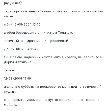
[ну уж нет]!
тада киркоров -невьебенная готика,высокий и лахматый [ну
уж нет]
я бля1 2-08-2004 15:46
в обед беседовал с эликтриком Толиком.
типичный гот. мрачный и депрессивный
Ден 12-08-2004 15:47
гы, а самый надежный контрацептив - бетон, чё, залить фсе
дырки и точно не
залетит
12-08-2004 15:49
а в ночь с субботы на воскресенье меня поднял готический
сушняк.
я, в чорных трусах, шел на кухню за водой и спотыкался о
мебель.