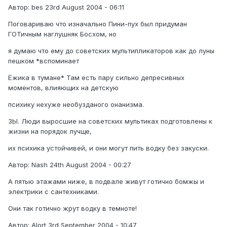
Автор: bes 23rd August 2004 - 06:11
Поговариваю что изначально Пини-пух был придуман
ГОТичным наглушняк Босхом, но
я думаю что ему до советских мультипликаторов как до луны
пешком *вспоминает
Ёжика в тумане* Там есть пару сильно депресивных
моментов, влияющих на детскую
психику нехуже необузданого онанизма.
ЗЫ. Люди выросшие на советских мультиках подготовлены к
жизни на порядок лучще,
их психика устойчивей, и они могут пить водку без закуски.
Автор: Nash 24th August 2004 - 00:27
А пятью этажами ниже, в подвале живут готично бомжы и
электрики с сантехниками.
Они так готично жрут водку в темноте!
Автор: Alort 3rd September 2004 - 10:47