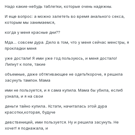
Hадо какие-небудь таблетки, которые очень надежны.
И еще вопрос: а можно залететь во время анального секса,
которым мы занимаемся,
когда у меня красные дни??
Мда.... совсем дура. Дело в том, что у меня сейчас менстры, я
прокладки меня
уже достали! Я ими уже год пользуюсь, и меня достало!
Липнут к попе, такие
объемные, даже обтягивающее не одеть!!короче, я решила
засунуть тампон. Мама
ими не пользуется, и я сама купила. Мама бы убила, еслиб
узнала, и я на свои
деньги тайно купила.. Кстати, начиталась этой дура
красотки,которая, будуче
девственицей, ими пользуется. Hу и решила засунуть. Hе
хочет! я поднажала, и