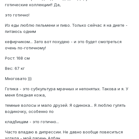
готические коллекции!! Да,
это готично!
Из еды люблю пельмени и пиво. Только сейчас я на диете -
питаюсь одним
кефирчиком... Зато вот похудею - и это будет смотреться
очень по-готичному!
Рост: 168 см
Вес: 67 кг
Многовато )))
Готика - это субкультура мрачных и непонятых. Такова и я. У
меня бледная кожа,
темные волосы и мало друзей. Я одинока... Я люблю гулять
водиночку, особенно по
кладбищам - это готично...
Часто впадаю в дипрессии. Hе давно вообще повеситься
хотела - мой парень Албан