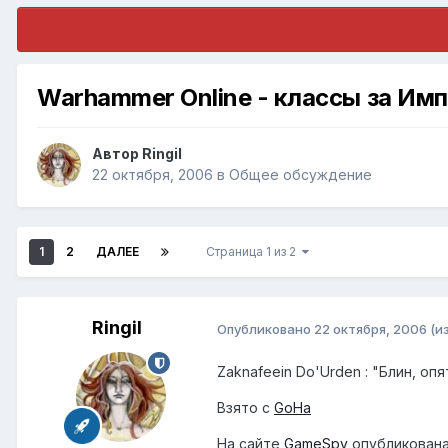
Warhammer Online - классы за Им
Автор
Ringil
22 октября, 2006
в
Общее обсуждение
1
2
ДАЛЕЕ
Страница 1 из 2
Ringil
Опубликовано
22 октября, 2006
(и
Zaknafeein Do'Urden : "Блин, оп
Взято с
GoHa
На сайте
GameSpy
опубликована