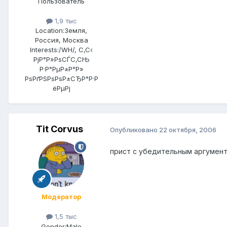
Пользователь
1,9 тыс
Location:
Земля,
Россия, Москва
Interests:
/WH/, С‚С‹
РјР°Р»РѕСЃС‚СЊ
Р·Р°РµР±Р°Р»
РѕРґРЅРѕРѕР±СЂР°Р·Р
ёРµРј
Tit Corvus
Опубликовано
22 октября, 2006
прист с убедительным аргумент
Модератор
1,5 тыс
Gender:
Male