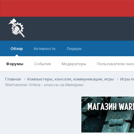
Обзор
Активность
Лидеры
Форумы
События
Модераторы
Пользователи онл
Главная
Компьютеры, консоли, коммуникации, игры
Игры 
Warhammer Online - классы за Империю