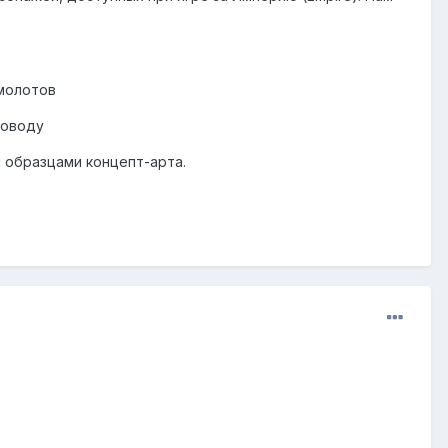
 молотов
поводу
 образцами концепт-арта.