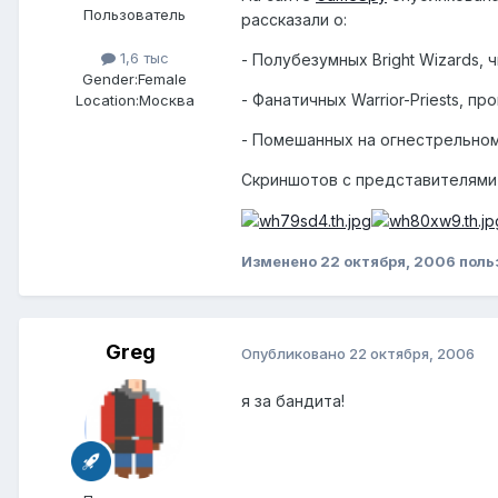
Пользователь
рассказали о:
1,6 тыс
- Полубезумных Bright Wizards,
Gender:
Female
- Фанатичных Warrior-Priests, 
Location:
Москва
- Помешанных на огнестрельном
Скриншотов с представителями 
Изменено
22 октября, 2006
польз
Greg
Опубликовано
22 октября, 2006
я за бандита!