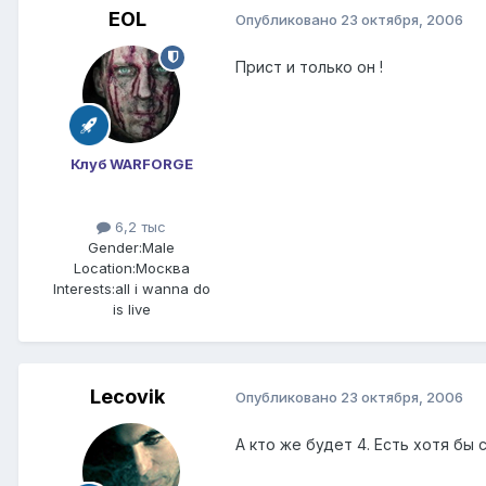
EOL
Опубликовано
23 октября, 2006
Прист и только он !
Клуб WARFORGE
6,2 тыс
Gender:
Male
Location:
Москва
Interests:
all i wanna do
is live
Lecovik
Опубликовано
23 октября, 2006
А кто же будет 4. Есть хотя бы с