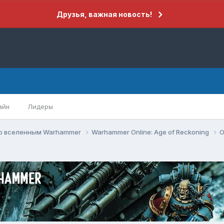
Друзья, важная новость!
айн
Лидеры
по вселенным Warhammer
Warhammer Online: Age of Reckoning
О