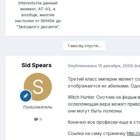
Interests:
На данный
момент, АТ-43, а
вообще, многие
настолки от WH40k до
"Звёздного десанта".
1 месяц спустя...
Sid Spears
Опубликовано
15 декабря, 2006
(и
Третий класс империи являет соб
отображается их абилками. Одн
Witch Hunter. Охотник на федьм
ослепляющая вера может привод
Пользователь
они могут быть полезны.
9
Конечно все професии еще в ста
Ссылка на саму страничку
http: