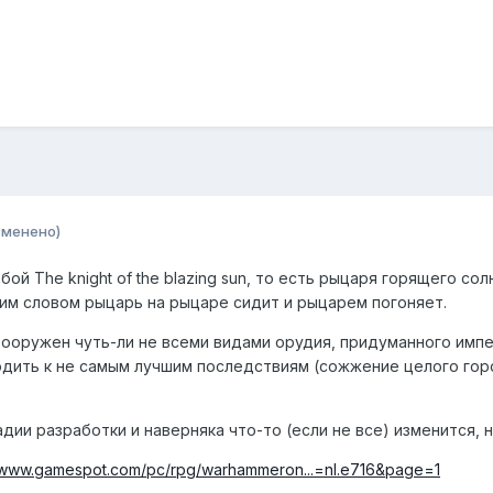
зменено)
ой The knight of the blazing sun, то есть рыцаря горящего со
им словом рыцарь на рыцаре сидит и рыцарем погоняет.
 вооружен чуть-ли не всеми видами орудия, придуманного импе
ить к не самым лучшим последствиям (сожжение целого город
дии разработки и наверняка что-то (если не все) изменится, 
//www.gamespot.com/pc/rpg/warhammeron...=nl.e716&page=1