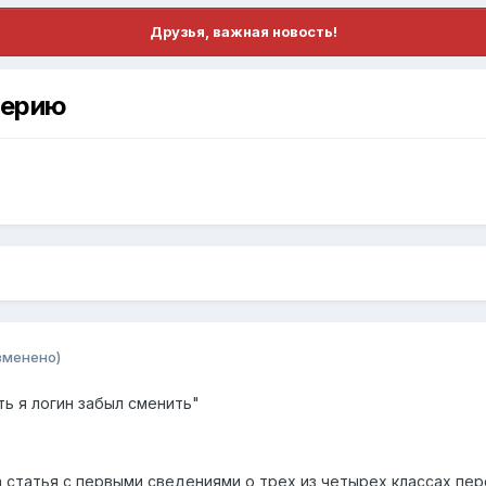
Друзья, важная новость!
перию
зменено)
ять я логин забыл сменить"
 статья с первыми сведениями о трех из четырех классах перс